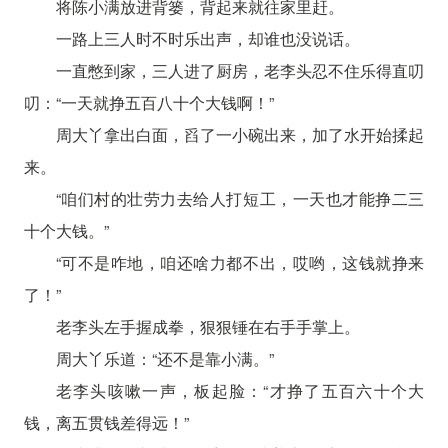
将陈小满放进背篓，背起来就往家里赶。
一路上三人时不时乐出声，却谁也没说话。
一直憋到家，三人进了厨房，老李头忍不住乐得直叨
叨：“一天就挣五百八十个大钱啊！”
周大丫拿出白面，舀了一小碗出来，加了水开始揉起
来。
“咱们村的壮劳力去给人打短工，一天也才能挣二三
十个大钱。”
“可不是咋地，咱还啥力都不出，哎哟，这钱就挣来
了！”
老李头左手握成拳，狠狠锤在右手手掌上。
周大丫乐道：“还不是靠小满。”
老李头咳嗽一声，板起脸：“才挣了五百六十个大
钱，离五贯钱差得远！”