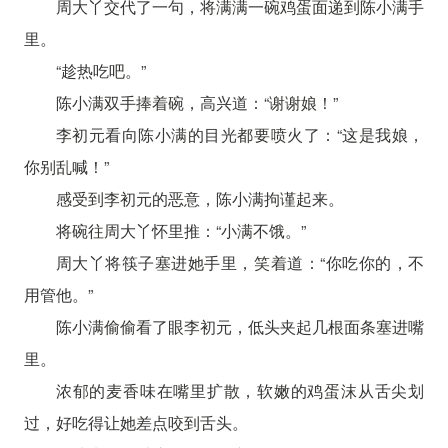
周大丫交代了一句，将满满一碗鸡蛋面递到陈小满手
里。
“趁热吃吧。”
陈小满双手捧着碗，高兴道：“谢谢娘！”
李初元看向陈小满的目光都要喷火了：“这是我娘，
你别乱喊！”
感受到李初元的恶意，陈小满拘谨起来。
将碗往周大丫怀里推：“小满不饿。”
周大丫将筷子塞进她手里，笑着道：“你吃你的，不
用管他。”
陈小满偷偷看了眼李初元，低头夹起几根面条塞进嘴
里。
浓郁的麦香味在嘴里扩散，软嫩的鸡蛋沫从舌尖划
过，好吃得让她差点咬到舌头。