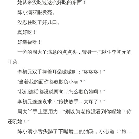
她从来没吃过这么好吃的东西！
陈小满双眼发亮。
没忍住吃了好几口。
真好吃！
好幸福呀！
一旁的周大丫满意的点点头，转身一把揪住李初元的
耳朵。
李初元双手捧着耳朵嗷嗷叫：“疼疼疼！”
“当着我的面你都敢欺负小满？”
“我们连话都没说两句，怎么欺负她啊！”
李初元连连哀求：“娘快放手，太疼了！”
周大丫手上更用力：“别以为老娘没看到你瞪她！你
还吼她！”
陈小满小舌头舔了下嘴唇上的油珠，小心道：“娘，