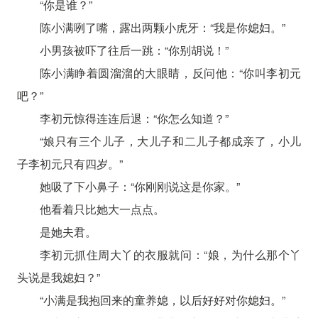
“你是谁？”
陈小满咧了嘴，露出两颗小虎牙：“我是你媳妇。”
小男孩被吓了往后一跳：“你别胡说！”
陈小满睁着圆溜溜的大眼睛，反问他：“你叫李初元
吧？”
李初元惊得连连后退：“你怎么知道？”
“娘只有三个儿子，大儿子和二儿子都成亲了，小儿
子李初元只有四岁。”
她吸了下小鼻子：“你刚刚说这是你家。”
他看着只比她大一点点。
是她夫君。
李初元抓住周大丫的衣服就问：“娘，为什么那个丫
头说是我媳妇？”
“小满是我抱回来的童养媳，以后好好对你媳妇。”