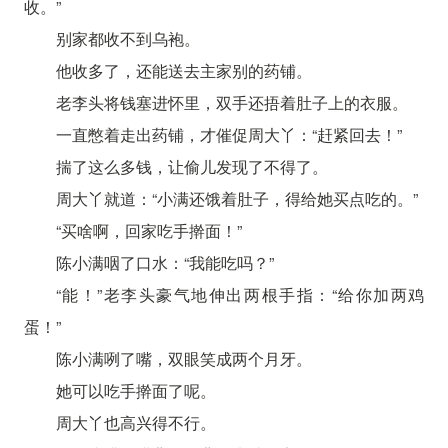
收。”
别家都收不到乌袍。
他收多了，还能送去主家别的药铺。
老李头将钱塞进怀里，双手还捂着肚子上的衣服。
一直憋着走出药铺，才催促周大丫：“赶紧回去！”
揣了这么多钱，让偷儿发现了不得了。
周大丫就道：“小满还饿着肚子，得给她买点吃的。”
“买啥啊，回家吃手擀面！”
陈小满咽了口水：“我能吃吗？”
“能！”老李头豪气地伸出两根手指：“给你加两鸡
蛋！”
陈小满咧了嘴，双眼笑成两个月牙。
她可以吃手擀面了呢。
周大丫也高兴得不行。