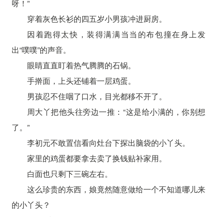
呀！”
穿着灰色长衫的四五岁小男孩冲进厨房。
因着跑得太快，装得满满当当的布包撞在身上发
出“噗噗”的声音。
眼睛直直盯着热气腾腾的石锅。
手擀面，上头还铺着一层鸡蛋。
男孩忍不住咽了口水，目光都移不开了。
周大丫把他头往旁边一推：“这是给小满的，你别想
了。”
李初元不敢置信看向灶台下探出脑袋的小丫头。
家里的鸡蛋都要拿去卖了换钱贴补家用。
白面也只剩下三碗左右。
这么珍贵的东西，娘竟然随意做给一个不知道哪儿来
的小丫头？