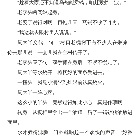
“趁着大家还不知道乌袍能卖钱，咱赶紧挣一波。”
老李头瞬间站起身。
老婆子说得对啊，再拖几天，药铺不收了咋办。
“我这就去跟村里人说说。”
周大丫交代一句：“村口老槐树下有不少人在乘凉，
你去那儿说，一会儿就在全村传开了。”
老李头应了句，双手背在身后，不紧不慢走了。
周大丫等水烧开，将切好的面条丢进去。
一扭头，就见小满坐到灶眼前认真烧火。
周大丫一阵心疼。
这么小的丫头，竟然过得如此小心，真是作孽啊！
转身，从橱柜里拿出一个油罐，舀了一锅铲猪油放进
面里。
水才煮得沸腾，门外就响起一个欢快的声音：“好香