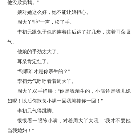
他没欺负我。”
娘对她这么好，她不能让娘担心。
周大丫“哼”一声，松了手。
李初元跟兔子似的连着往后跳了好几步，搓着耳朵吸
气。
他娘的手劲太大了。
耳朵肯定红了。
“到底谁才是你亲生的？”
李初元气呼呼看着周大丫。
周大丫双手掐腰：“你是我亲生的，小满还是我儿媳
妇呢！以后你欺负小满一回我就揍你一回！”
李初元气得跳脚。
恨恨看一眼陈小满，对着周大丫大吼：“我才不要她
当我媳妇！”