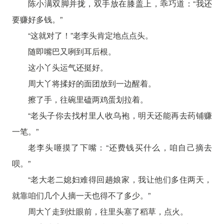
陈小满双脚并拢，双手放在膝盖上，乖巧道：“我还
要赚好多钱。”
“这就对了！”老李头肯定地点点头。
随即嘴巴又咧到耳后根。
这小丫头运气还挺好。
周大丫将揉好的面团放到一边醒着。
擦了手，往碗里磕两鸡蛋划拉着。
“老头子你去找村里人收乌袍，明天还能再去药铺赚
一笔。”
老李头咂摸了下嘴：“还费钱买什么，咱自己摘去
呗。”
“老大老二媳妇难得回趟娘家，我让他们多住两天，
就靠咱们几个人摘一天也得不了多少。”
周大丫走到灶眼前，往里头塞了稻草，点火。