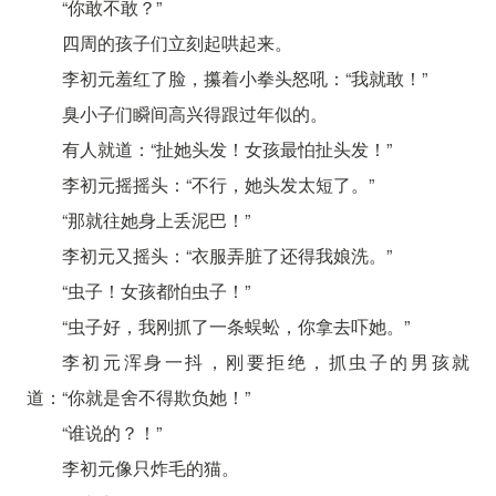
“你敢不敢？”
四周的孩子们立刻起哄起来。
李初元羞红了脸，攥着小拳头怒吼：“我就敢！”
臭小子们瞬间高兴得跟过年似的。
有人就道：“扯她头发！女孩最怕扯头发！”
李初元摇摇头：“不行，她头发太短了。”
“那就往她身上丢泥巴！”
李初元又摇头：“衣服弄脏了还得我娘洗。”
“虫子！女孩都怕虫子！”
“虫子好，我刚抓了一条蜈蚣，你拿去吓她。”
李初元浑身一抖，刚要拒绝，抓虫子的男孩就
道：“你就是舍不得欺负她！”
“谁说的？！”
李初元像只炸毛的猫。