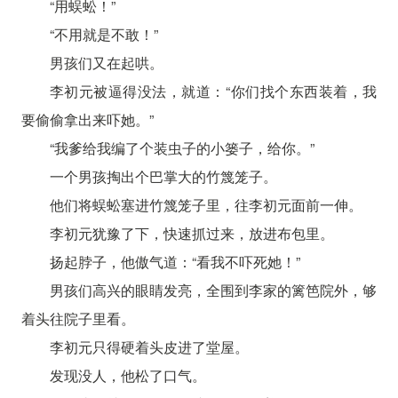
“用蜈蚣！”
“不用就是不敢！”
男孩们又在起哄。
李初元被逼得没法，就道：“你们找个东西装着，我
要偷偷拿出来吓她。”
“我爹给我编了个装虫子的小篓子，给你。”
一个男孩掏出个巴掌大的竹篾笼子。
他们将蜈蚣塞进竹篾笼子里，往李初元面前一伸。
李初元犹豫了下，快速抓过来，放进布包里。
扬起脖子，他傲气道：“看我不吓死她！”
男孩们高兴的眼睛发亮，全围到李家的篱笆院外，够
着头往院子里看。
李初元只得硬着头皮进了堂屋。
发现没人，他松了口气。