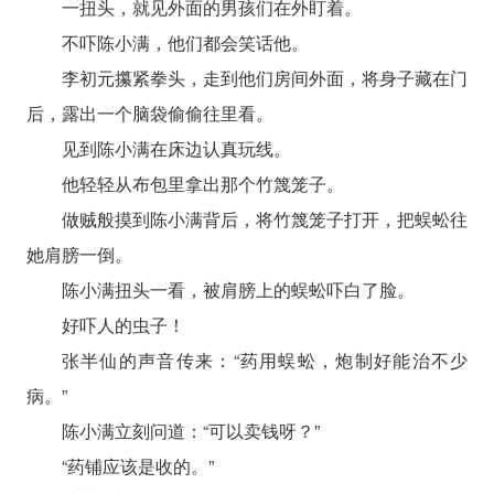
一扭头，就见外面的男孩们在外盯着。
不吓陈小满，他们都会笑话他。
李初元攥紧拳头，走到他们房间外面，将身子藏在门
后，露出一个脑袋偷偷往里看。
见到陈小满在床边认真玩线。
他轻轻从布包里拿出那个竹篾笼子。
做贼般摸到陈小满背后，将竹篾笼子打开，把蜈蚣往
她肩膀一倒。
陈小满扭头一看，被肩膀上的蜈蚣吓白了脸。
好吓人的虫子！
张半仙的声音传来：“药用蜈蚣，炮制好能治不少
病。”
陈小满立刻问道：“可以卖钱呀？”
“药铺应该是收的。”