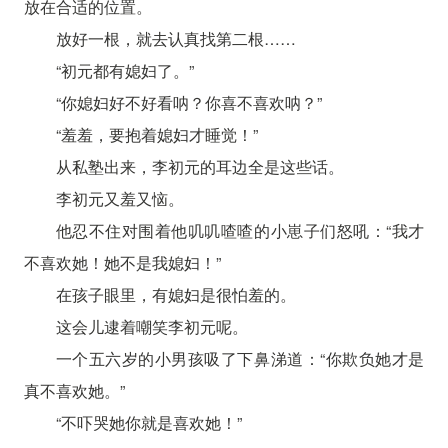
放在合适的位置。
放好一根，就去认真找第二根……
“初元都有媳妇了。”
“你媳妇好不好看呐？你喜不喜欢呐？”
“羞羞，要抱着媳妇才睡觉！”
从私塾出来，李初元的耳边全是这些话。
李初元又羞又恼。
他忍不住对围着他叽叽喳喳的小崽子们怒吼：“我才
不喜欢她！她不是我媳妇！”
在孩子眼里，有媳妇是很怕羞的。
这会儿逮着嘲笑李初元呢。
一个五六岁的小男孩吸了下鼻涕道：“你欺负她才是
真不喜欢她。”
“不吓哭她你就是喜欢她！”