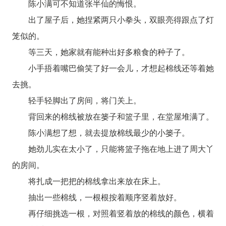
陈小满可不知道张半仙的悔恨。
出了屋子后，她捏紧两只小拳头，双眼亮得跟点了灯
笼似的。
等三天，她家就有能种出好多粮食的种子了。
小手捂着嘴巴偷笑了好一会儿，才想起棉线还等着她
去挑。
轻手轻脚出了房间，将门关上。
背回来的棉线被放在篓子和篮子里，在堂屋堆满了。
陈小满想了想，就去提放棉线最少的小篓子。
她劲儿实在太小了，只能将篮子拖在地上进了周大丫
的房间。
将扎成一把把的棉线拿出来放在床上。
抽出一些棉线，一根根按着顺序竖着放好。
再仔细挑选一根，对照着竖着放的棉线的颜色，横着