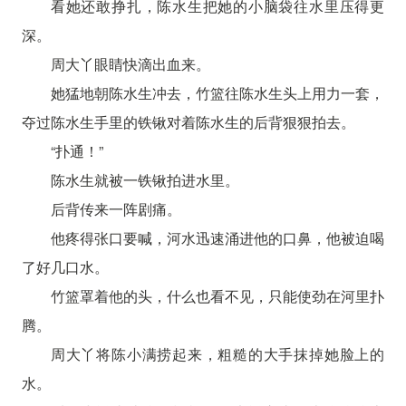
看她还敢挣扎，陈水生把她的小脑袋往水里压得更
深。
周大丫眼睛快滴出血来。
她猛地朝陈水生冲去，竹篮往陈水生头上用力一套，
夺过陈水生手里的铁锹对着陈水生的后背狠狠拍去。
“扑通！”
陈水生就被一铁锹拍进水里。
后背传来一阵剧痛。
他疼得张口要喊，河水迅速涌进他的口鼻，他被迫喝
了好几口水。
竹篮罩着他的头，什么也看不见，只能使劲在河里扑
腾。
周大丫将陈小满捞起来，粗糙的大手抹掉她脸上的
水。