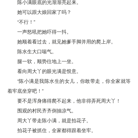
陈小满眼底的光渐渐亮起来。
她可以跟大娘回家了吗？
“不行！”
一声怒吼把她吓得一抖。
她顺着看过去，就见她爹手脚并用的爬上岸。
陈水生大口喘气。
腿一软，顺势往地上一坐。
看向周大丫的眼光满是恨意。
“陈小满是我陈水生的女儿，你敢带走，你全家就等
着牢底坐穿吧！”
要不是浑身痛得爬不起来，他非得弄死周大丫！
围观的村民齐齐倒抽凉气。
周大丫带走陈小满，就是拍花子。
拍花子被抓住，全家都得跟着坐牢。