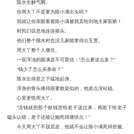
陈水生解气啊。
你周大丫不是要为陈小满出头吗？
我就让你亲眼看着陈小满被我卖给刘地主家驼桥！
村民们叹息地连连摇头。
他们整个囤水村也没几家能拿得出五贯。
周大丫整个人僵住。
一双浑浊的眼满是不可置信：“怎么要这么多？”
“钱少了怎么买条命？”
陈水生得意之下猛地起身。
浑身的骨头痛得跟要散架似的，他差点没站稳。
心里更恨周大丫。
“没钱就把那个赔钱货给老子送过来，再跪下给老子
磕头认错，老子还能让她死得痛快点！”
今天周大丫不脱层皮，他就不会让陈小满死得舒服。