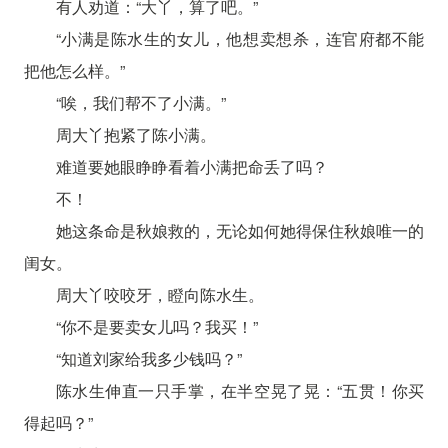
有人劝道：“大丫，算了吧。”
“小满是陈水生的女儿，他想卖想杀，连官府都不能
把他怎么样。”
“唉，我们帮不了小满。”
周大丫抱紧了陈小满。
难道要她眼睁睁看着小满把命丢了吗？
不！
她这条命是秋娘救的，无论如何她得保住秋娘唯一的
闺女。
周大丫咬咬牙，瞪向陈水生。
“你不是要卖女儿吗？我买！”
“知道刘家给我多少钱吗？”
陈水生伸直一只手掌，在半空晃了晃：“五贯！你买
得起吗？”