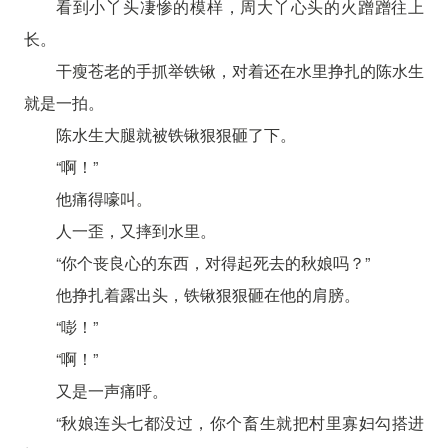
看到小丫头凄惨的模样，周大丫心头的火蹭蹭往上
长。
干瘦苍老的手抓举铁锹，对着还在水里挣扎的陈水生
就是一拍。
陈水生大腿就被铁锹狠狠砸了下。
“啊！”
他痛得嚎叫。
人一歪，又摔到水里。
“你个丧良心的东西，对得起死去的秋娘吗？”
他挣扎着露出头，铁锹狠狠砸在他的肩膀。
“嘭！”
“啊！”
又是一声痛呼。
“秋娘连头七都没过，你个畜生就把村里寡妇勾搭进