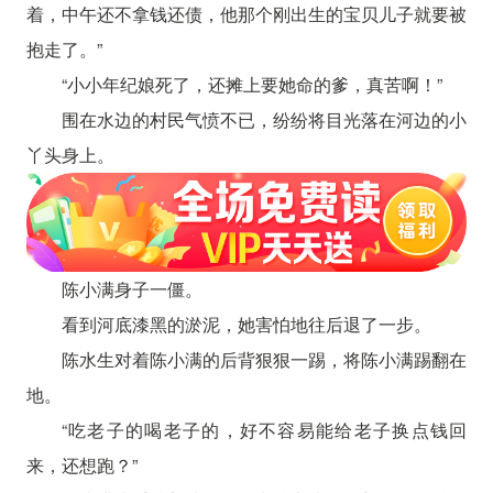
着，中午还不拿钱还债，他那个刚出生的宝贝儿子就要被
抱走了。”
“小小年纪娘死了，还摊上要她命的爹，真苦啊！”
围在水边的村民气愤不已，纷纷将目光落在河边的小
丫头身上。
陈小满身子一僵。
看到河底漆黑的淤泥，她害怕地往后退了一步。
陈水生对着陈小满的后背狠狠一踢，将陈小满踢翻在
地。
“吃老子的喝老子的，好不容易能给老子换点钱回
来，还想跑？”