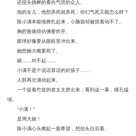
还扭头挑衅的看向气愤的众人。
他的女儿，他想弄死就弄死，你们气死又能怎么样？
陈小满本能地挣扎起来，小脑袋却被抓着动不了。
胸腔胀痛得仿佛要炸开。
眼球好像要从眼眶里冲出来。
她想她大概要死了。
娘……对不起……
小满不是个说话算话的好孩子……
人群再次涌动起来。
一个提着竹篮的老太太挤出来，看到这一幕，瞳孔猛
缩。
“小满！”
是周大娘！
陈小满心头燃起一股希望，想抬头往后看。