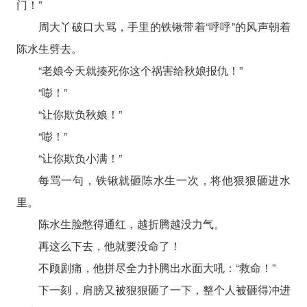
门！”
周大丫破口大骂，手里的铁锹带着“呼呼”的风声朝着
陈水生劈去。
“老娘今天就揍死你这个祸害给秋娘报仇！”
“嘭！”
“让你欺负秋娘！”
“嘭！”
“让你欺负小满！”
每骂一句，铁锹就砸陈水生一次，将他狠狠砸进水
里。
陈水生脸憋得通红，越折腾越没力气。
再这么下去，他就要没命了！
不顾剧痛，他拼尽全力扑腾出水面大吼：“救命！”
下一刻，肩膀又被狠狠砸了一下，整个人被砸得冲进