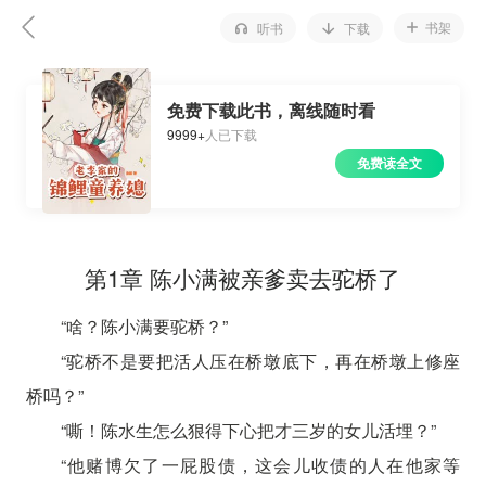
书架
听书
下载
免费下载此书，离线随时看
9999+
人已下载
免费读全文
第1章 陈小满被亲爹卖去驼桥了
“啥？陈小满要驼桥？”
“驼桥不是要把活人压在桥墩底下，再在桥墩上修座
桥吗？”
“嘶！陈水生怎么狠得下心把才三岁的女儿活埋？”
“他赌博欠了一屁股债，这会儿收债的人在他家等