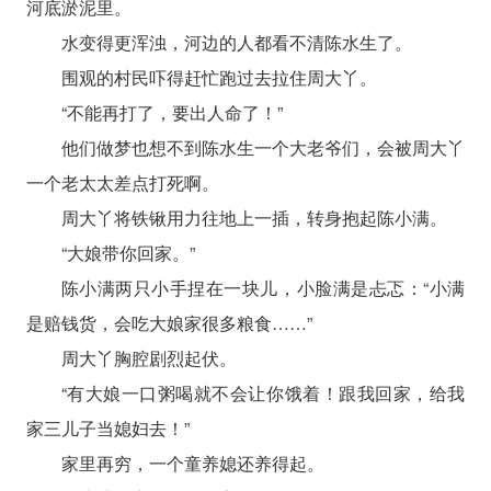
河底淤泥里。
水变得更浑浊，河边的人都看不清陈水生了。
围观的村民吓得赶忙跑过去拉住周大丫。
“不能再打了，要出人命了！”
他们做梦也想不到陈水生一个大老爷们，会被周大丫
一个老太太差点打死啊。
周大丫将铁锹用力往地上一插，转身抱起陈小满。
“大娘带你回家。”
陈小满两只小手捏在一块儿，小脸满是忐忑：“小满
是赔钱货，会吃大娘家很多粮食……”
周大丫胸腔剧烈起伏。
“有大娘一口粥喝就不会让你饿着！跟我回家，给我
家三儿子当媳妇去！”
家里再穷，一个童养媳还养得起。