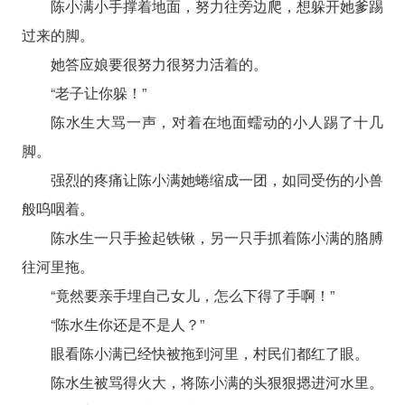
陈小满小手撑着地面，努力往旁边爬，想躲开她爹踢
过来的脚。
她答应娘要很努力很努力活着的。
“老子让你躲！”
陈水生大骂一声，对着在地面蠕动的小人踢了十几
脚。
强烈的疼痛让陈小满她蜷缩成一团，如同受伤的小兽
般呜咽着。
陈水生一只手捡起铁锹，另一只手抓着陈小满的胳膊
往河里拖。
“竟然要亲手埋自己女儿，怎么下得了手啊！”
“陈水生你还是不是人？”
眼看陈小满已经快被拖到河里，村民们都红了眼。
陈水生被骂得火大，将陈小满的头狠狠摁进河水里。