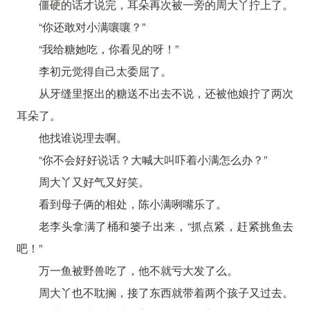
僵硬的话才说完，耳朵再次被一旁的周大丫拧上了。
“你还敢对小满嚷嚷？”
“我给糖她吃，你看见的呀！”
李初元觉得自己太委屈了。
从牙缝里抠出的糖送不出去不说，还被他娘拧了两次
耳朵了。
他找谁说理去啊。
“你不会好好说话？大喊大叫吓着小满怎么办？”
周大丫又好气又好笑。
看到母子俩的相处，陈小满咧嘴乐了。
老李头拿满了桶和篓子出来，“抓点紧，赶紧挑鱼去
吧！”
万一鱼被野兽吃了，他不就亏大发了么。
周大丫也不耽搁，接了东西就带着两个孩子又过去。