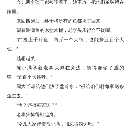
今儿两个孩子都被吓着了，她不放心把他们单独留在
家里。
来回四趟后，终于将所有的鱼都挑了回来。
望着装满鱼的木盆木桶，老李头乐得合不拢嘴。
“白捡上千斤鱼，两斤一个大钱，也能挣五百个大
钱。”
越想越美。
陈小满学着老李头蹲在旁边，笑得像偷了腥的
猫：“五百个大钱呀。”
周大丫却给他们泼了盆冷水：“得给咱们村每家送条
鱼过去。”
“啥？还得每家送？”
老李头惊得站起身。
“今儿大家帮着找小满，咱总得感谢吧。”