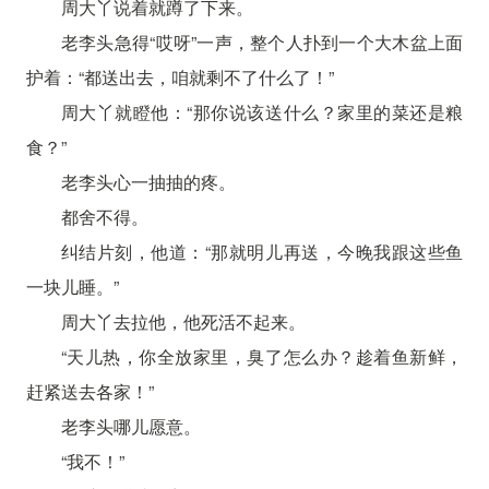
周大丫说着就蹲了下来。
老李头急得“哎呀”一声，整个人扑到一个大木盆上面
护着：“都送出去，咱就剩不了什么了！”
周大丫就瞪他：“那你说该送什么？家里的菜还是粮
食？”
老李头心一抽抽的疼。
都舍不得。
纠结片刻，他道：“那就明儿再送，今晚我跟这些鱼
一块儿睡。”
周大丫去拉他，他死活不起来。
“天儿热，你全放家里，臭了怎么办？趁着鱼新鲜，
赶紧送去各家！”
老李头哪儿愿意。
“我不！”