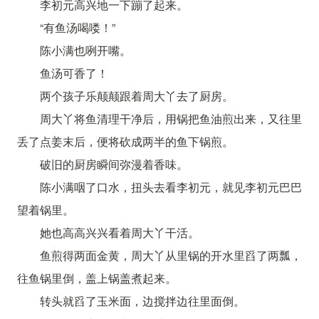
李初元高兴地一下蹦了起来。
“有鱼汤喝喽！”
陈小满也咧开嘴。
鱼汤可香了！
两个孩子乐颠颠跟着周大丫去了厨房。
周大丫将鱼清理干净后，用锅把鱼油煎出来，又往里
丢了点姜末后，便将砍成两半的鱼下锅煎。
破旧的厨房瞬间弥漫着香味。
陈小满咽了口水，扭头去看李初元，就见李初元巴巴
望着锅里。
她也高高兴兴看着周大丫干活。
鱼煎得两面金黄，周大丫从里锅的开水里舀了两瓢，
往鱼锅里倒，盖上锅盖煮起来。
转头就舀了玉米面，边搅拌边往里面倒。