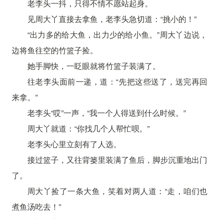
老李头一抖，只得不情不愿站起身。
见周大丫直接去拿鱼，老李头急切道：“挑小的！”
“出力多的给大鱼，出力少的给小鱼。”周大丫边说，
边将鱼往空的竹篮子捡。
她手脚快，一眨眼就将竹篮子装满了。
往老李头面前一递，道：“先把这些送了，送完再回
来拿。”
老李头“哎”一声，“我一个人得送到什么时候。”
周大丫就道：“你找几个人帮忙呗。”
老李头心里立刻有了人选。
接过篮子，又往背篓里装满了鱼后，脚步沉重地出门
了。
周大丫捡了一条大鱼，笑着对两人道：“走，咱们也
煮鱼汤吃去！”