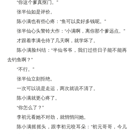
“你这个爹真抠门。”
张半仙如是评价。
陈小满也有些心疼：“鱼可以卖好多钱呢。”
张半仙心头警铃大作：“小满啊，离你那个爹远点。”
才跟着李满仓待了几天啊，就学坏了。
陈小满脸纠结：“半仙爷爷，我们过些日子能不能再
去钓鱼啊？”
“不行。”
张半仙立刻拒绝。
一次可以说是走运，两次就说不清了。
陈小满就更心疼了。
“你怎么了？”
李初元看她不对劲，就悄悄问她。
陈小满摇摇头，跟李初元咬耳朵：“初元哥哥，今儿