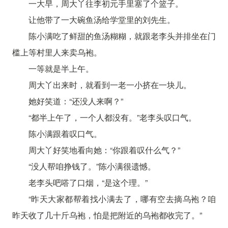
一大早，周大丫往李初元手里塞了个篮子。
让他带了一大碗鱼汤给学堂里的刘先生。
陈小满吃了鲜甜的鱼汤糊糊，就跟老李头并排坐在门
槛上等村里人来卖乌袍。
一等就是半上午。
周大丫出来时，就看到一老一小挤在一块儿。
她好笑道：“还没人来啊？”
“都半上午了，一个人都没有。”老李头叹口气。
陈小满跟着叹口气。
周大丫好笑地看向她：“你跟着叹什么气？”
“没人帮咱挣钱了。”陈小满很遗憾。
老李头吧嗒了口烟，“是这个理。”
“昨天大家都帮着找小满去了，哪有空去摘乌袍？咱
昨天收了几十斤乌袍，怕是把附近的乌袍都收完了。”