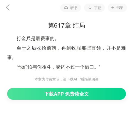
书架
听书
下载
第617章 结局
打金兵是最费事的。
至于之后收拾前朝，再到收服那些首领，并不是难
事。
“他们怕与你相斗，赌约不过一个借口。”
陈小满一点不贪功。
本章为付费章节，请下载APP后继续阅读
她空着的手偷偷往身侧摸去。
下载APP 免费读全文
那处有个暗兜，里面装了山楂。
李初元不动声色地压住她的手，小声提醒道：“你如
今是皇后了，要稳重。”
“爹和娘都在大吃宴席，只有我饿肚子。”