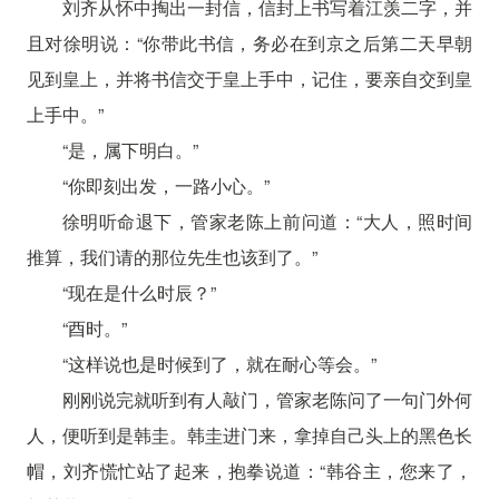
刘齐从怀中掏出一封信，信封上书写着江羡二字，并
且对徐明说：“你带此书信，务必在到京之后第二天早朝
见到皇上，并将书信交于皇上手中，记住，要亲自交到皇
上手中。”
“是，属下明白。”
“你即刻出发，一路小心。”
徐明听命退下，管家老陈上前问道：“大人，照时间
推算，我们请的那位先生也该到了。”
“现在是什么时辰？”
“酉时。”
“这样说也是时候到了，就在耐心等会。”
刚刚说完就听到有人敲门，管家老陈问了一句门外何
人，便听到是韩圭。韩圭进门来，拿掉自己头上的黑色长
帽，刘齐慌忙站了起来，抱拳说道：“韩谷主，您来了，