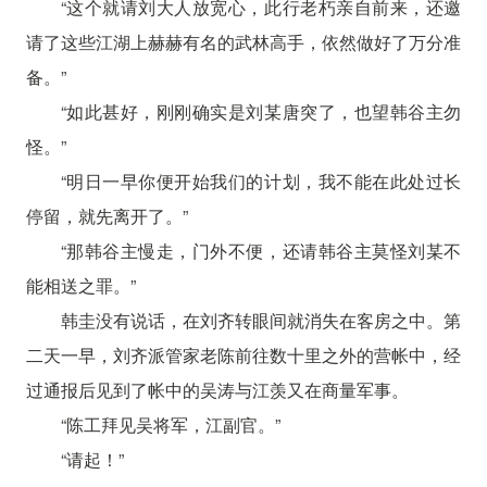
“这个就请刘大人放宽心，此行老朽亲自前来，还邀
请了这些江湖上赫赫有名的武林高手，依然做好了万分准
备。”
“如此甚好，刚刚确实是刘某唐突了，也望韩谷主勿
怪。”
“明日一早你便开始我们的计划，我不能在此处过长
停留，就先离开了。”
“那韩谷主慢走，门外不便，还请韩谷主莫怪刘某不
能相送之罪。”
韩圭没有说话，在刘齐转眼间就消失在客房之中。第
二天一早，刘齐派管家老陈前往数十里之外的营帐中，经
过通报后见到了帐中的吴涛与江羡又在商量军事。
“陈工拜见吴将军，江副官。”
“请起！”