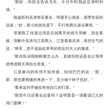
“那好，你回去告诉兄长，今日午时我必定准时到
场。”
陈超听到吴涛答应要去，明显开心很多，面带笑容的
说道：“好，那小的就先退下，不打扰两位谈论事情。”
管家陈工传递过消息后就离开的前方营帐，回去客
栈，营帐中吴涛与江羡两人，江羡看着吴涛，有些生气的
说：“将军，您不该如此草率的答应刘大人的邀请。”
“那你告诉我刚刚要怎么办，直接拒绝还是在让我考
虑考虑两天再给出答复。”
江羡被问的有些不知所措，结结巴巴的说：“那，
那，那也要稍微的考虑一下，至少做个样子也好。”
“看来这刘齐确实有他自己的打算。”
“那您今日还要去赴宴吗？这明显是一场蓄谋已久的
鸿门宴啊！”