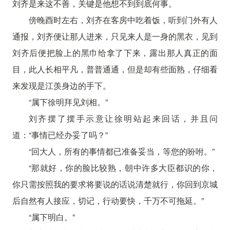
刘齐是来这不善，关键是他想不到到底何事。
傍晚酉时左右，刘齐在客房中吃着饭，听到门外有人
通报，刘齐便让那人进来，只见来人是一身的黑衣，见到
刘齐后便把脸上的黑巾给拿了下来，露出那人真正的面
目，此人长相平凡，普普通通，但是却有些面熟，仔细看
来发现是江羡身边的手下。
“属下徐明拜见刘相。”
刘齐摆了摆手示意让徐明站起来回话，并且问
道：“事情已经办妥了吗？”
“回大人，所有的事情都已准备妥当，等您的吩咐。”
“那就好，你的脸比较熟，朝中许多大臣都识的你，
你只需按照我的要求将要说的话说清楚就行，你回到京城
后自然有人接应，切记，行动要快，千万不可拖延。”
“属下明白。”