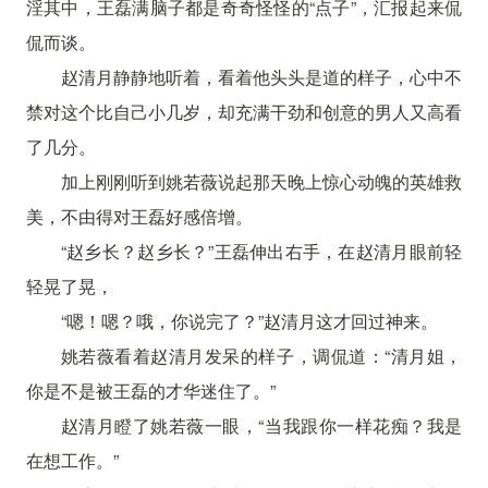
淫其中，王磊满脑子都是奇奇怪怪的“点子”，汇报起来侃
侃而谈。
赵清月静静地听着，看着他头头是道的样子，心中不
禁对这个比自己小几岁，却充满干劲和创意的男人又高看
了几分。
加上刚刚听到姚若薇说起那天晚上惊心动魄的英雄救
美，不由得对王磊好感倍增。
“赵乡长？赵乡长？”王磊伸出右手，在赵清月眼前轻
轻晃了晃，
“嗯！嗯？哦，你说完了？”赵清月这才回过神来。
姚若薇看着赵清月发呆的样子，调侃道：“清月姐，
你是不是被王磊的才华迷住了。”
赵清月瞪了姚若薇一眼，“当我跟你一样花痴？我是
在想工作。”