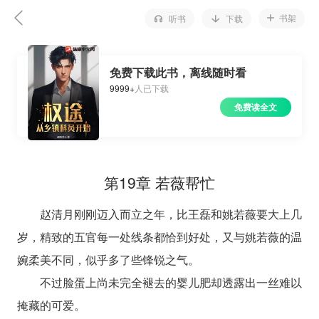
书架
听书
下载
免费下载此书，离线随时看
9999+
人已下载
免费读全文
第19章 若薇帮忙
赵清月刚刚迈入而立之年，比王磊和姚若薇要大上几
岁，精致的五官每一处线条都恰到好处，又与姚若薇的温
婉柔美不同，似乎多了些锋锐之气。
不过脸蛋上尚未完全褪去的婴儿肥却透露出一丝难以
掩藏的可爱。