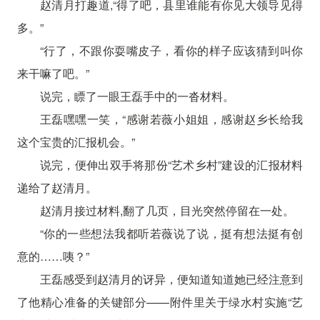
赵清月打趣道,“得了吧，县里谁能有你见大领导见得
多。”
“行了，不跟你耍嘴皮子，看你的样子应该猜到叫你
来干嘛了吧。”
说完，瞟了一眼王磊手中的一沓材料。
王磊嘿嘿一笑，“感谢若薇小姐姐，感谢赵乡长给我
这个宝贵的汇报机会。”
说完，便伸出双手将那份“艺术乡村”建设的汇报材料
递给了赵清月。
赵清月接过材料,翻了几页，目光突然停留在一处。
“你的一些想法我都听若薇说了说，挺有想法挺有创
意的……咦？”
王磊感受到赵清月的讶异，便知道知道她已经注意到
了他精心准备的关键部分——附件里关于绿水村实施“艺