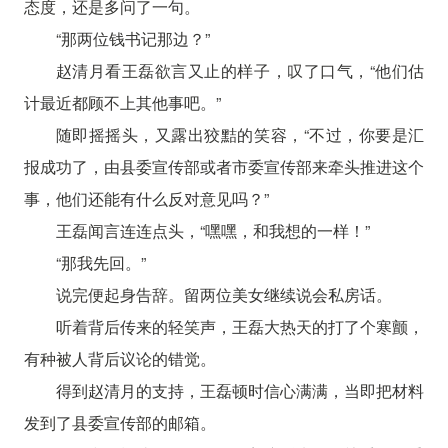
态度，还是多问了一句。
“那两位钱书记那边？”
赵清月看王磊欲言又止的样子，叹了口气，“他们估
计最近都顾不上其他事吧。”
随即摇摇头，又露出狡黠的笑容，“不过，你要是汇
报成功了，由县委宣传部或者市委宣传部来牵头推进这个
事，他们还能有什么反对意见吗？”
王磊闻言连连点头，“嘿嘿，和我想的一样！”
“那我先回。”
说完便起身告辞。留两位美女继续说会私房话。
听着背后传来的轻笑声，王磊大热天的打了个寒颤，
有种被人背后议论的错觉。
得到赵清月的支持，王磊顿时信心满满，当即把材料
发到了县委宣传部的邮箱。