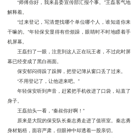
“师傅你好，我来县委宣传部汇报个事。”王磊客气地
解释着。
“过来登记，写清楚找哪个单位哪个人，谁知道你来
干嘛的。”年轻保安显得有些烦躁，眼睛时不时地瞟着手
机屏幕。
王磊扫了一眼，注意到这人正在玩王者，不过此时屏
幕已经变成了黑白画面。
保安郁闷得跺了跺脚，把登记簿从窗口丢了过来。
“不用登记了，让他进来吧。”
年轻保安听到声音，赶紧把手机收进了口袋，站直了
身子。
王磊抬头一看，“秦叔你好啊！”
原来是大院的保安队长秦志勇走进了值班室。秦志勇
身材魁梧，面容严肃，但眼神中却透着一股亲切。