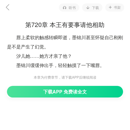
书架
听书
下载
第720章 本王有要事请他相助
唇上柔软的触感转瞬即逝，墨锦川甚至怀疑自己刚刚
是不是产生了幻觉。
汐儿她……她方才亲了他？
墨锦川缓缓伸出手，轻轻触摸了一下嘴唇。
看着他的动作，宋言汐更是瞬间从头红到脚。
本章为付费章节，请下载APP后继续阅读
她当真是昏了头，刚刚竟然做出那等轻薄之举。
下载APP 免费读全文
王爷会不会误以为，她本就是行为随便之人？