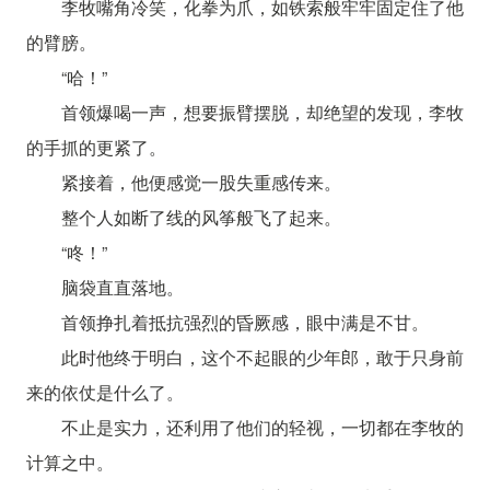
李牧嘴角冷笑，化拳为爪，如铁索般牢牢固定住了他
的臂膀。
“哈！”
首领爆喝一声，想要振臂摆脱，却绝望的发现，李牧
的手抓的更紧了。
紧接着，他便感觉一股失重感传来。
整个人如断了线的风筝般飞了起来。
“咚！”
脑袋直直落地。
首领挣扎着抵抗强烈的昏厥感，眼中满是不甘。
此时他终于明白，这个不起眼的少年郎，敢于只身前
来的依仗是什么了。
不止是实力，还利用了他们的轻视，一切都在李牧的
计算之中。