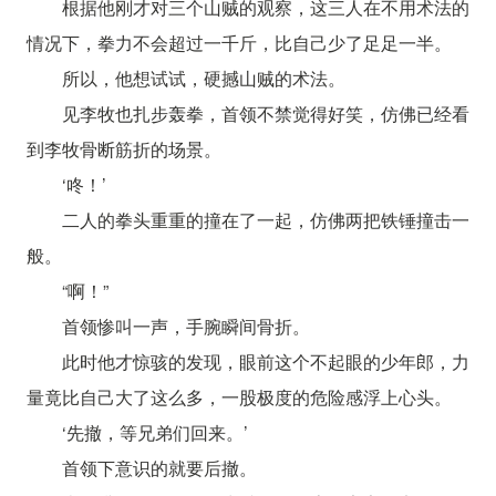
根据他刚才对三个山贼的观察，这三人在不用术法的
情况下，拳力不会超过一千斤，比自己少了足足一半。
所以，他想试试，硬撼山贼的术法。
见李牧也扎步轰拳，首领不禁觉得好笑，仿佛已经看
到李牧骨断筋折的场景。
‘咚！’
二人的拳头重重的撞在了一起，仿佛两把铁锤撞击一
般。
“啊！”
首领惨叫一声，手腕瞬间骨折。
此时他才惊骇的发现，眼前这个不起眼的少年郎，力
量竟比自己大了这么多，一股极度的危险感浮上心头。
‘先撤，等兄弟们回来。’
首领下意识的就要后撤。