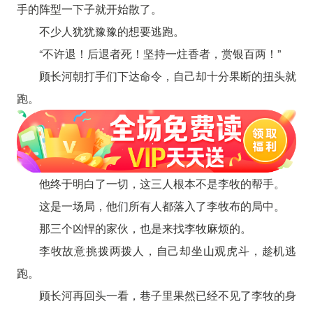
手的阵型一下子就开始散了。
不少人犹犹豫豫的想要逃跑。
“不许退！后退者死！坚持一炷香者，赏银百两！”
顾长河朝打手们下达命令，自己却十分果断的扭头就
跑。
他终于明白了一切，这三人根本不是李牧的帮手。
这是一场局，他们所有人都落入了李牧布的局中。
那三个凶悍的家伙，也是来找李牧麻烦的。
李牧故意挑拨两拨人，自己却坐山观虎斗，趁机逃
跑。
顾长河再回头一看，巷子里果然已经不见了李牧的身