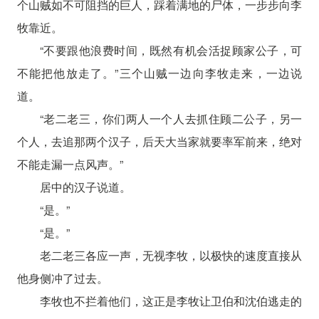
个山贼如不可阻挡的巨人，踩着满地的尸体，一步步向李
牧靠近。
“不要跟他浪费时间，既然有机会活捉顾家公子，可
不能把他放走了。”三个山贼一边向李牧走来，一边说
道。
“老二老三，你们两人一个人去抓住顾二公子，另一
个人，去追那两个汉子，后天大当家就要率军前来，绝对
不能走漏一点风声。”
居中的汉子说道。
“是。”
“是。”
老二老三各应一声，无视李牧，以极快的速度直接从
他身侧冲了过去。
李牧也不拦着他们，这正是李牧让卫伯和沈伯逃走的