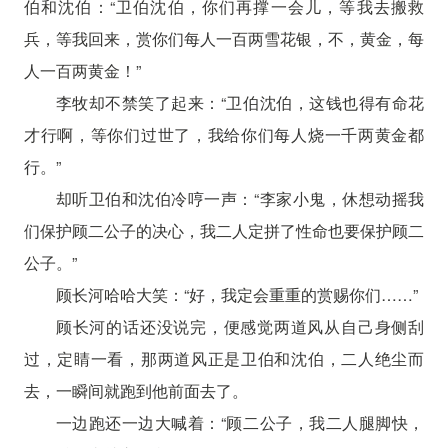
伯和沈伯：“卫伯沈伯，你们再撑一会儿，等我去搬救
兵，等我回来，赏你们每人一百两雪花银，不，黄金，每
人一百两黄金！”
李牧却不禁笑了起来：“卫伯沈伯，这钱也得有命花
才行啊，等你们过世了，我给你们每人烧一千两黄金都
行。”
却听卫伯和沈伯冷哼一声：“李家小鬼，休想动摇我
们保护顾二公子的决心，我二人定拼了性命也要保护顾二
公子。”
顾长河哈哈大笑：“好，我定会重重的赏赐你们……”
顾长河的话还没说完，便感觉两道风从自己身侧刮
过，定睛一看，那两道风正是卫伯和沈伯，二人绝尘而
去，一瞬间就跑到他前面去了。
一边跑还一边大喊着：“顾二公子，我二人腿脚快，