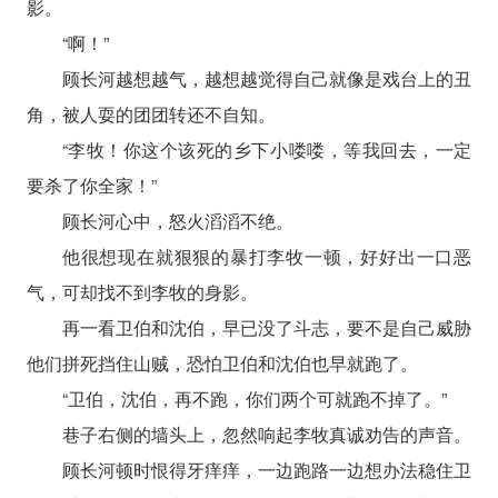
影。
“啊！”
顾长河越想越气，越想越觉得自己就像是戏台上的丑
角，被人耍的团团转还不自知。
“李牧！你这个该死的乡下小喽喽，等我回去，一定
要杀了你全家！”
顾长河心中，怒火滔滔不绝。
他很想现在就狠狠的暴打李牧一顿，好好出一口恶
气，可却找不到李牧的身影。
再一看卫伯和沈伯，早已没了斗志，要不是自己威胁
他们拼死挡住山贼，恐怕卫伯和沈伯也早就跑了。
“卫伯，沈伯，再不跑，你们两个可就跑不掉了。”
巷子右侧的墙头上，忽然响起李牧真诚劝告的声音。
顾长河顿时恨得牙痒痒，一边跑路一边想办法稳住卫