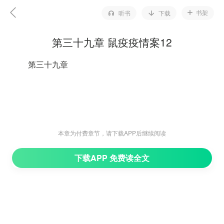
书架
听书
下载
第三十九章 鼠疫疫情案12
第三十九章
来见陶景的是王警官和他的一个小同事，王警官穿着
本章为付费章节，请下载APP后继续阅读
防护服，戴着N95口罩，戴着手套，陶景很想说其实不用
下载APP 免费读全文
防护得这么严实，不过看王警官非常严肃郑重，她就把这
些话憋回去了。
王警官不太想来见陶景，但既然孟主任和他说了是死