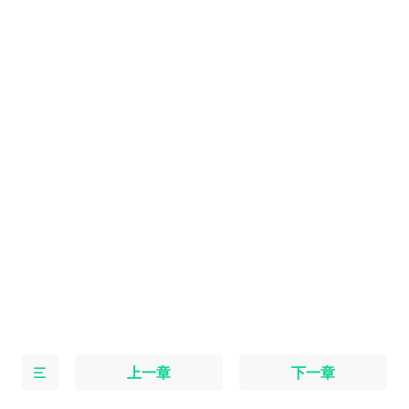
上一章
下一章