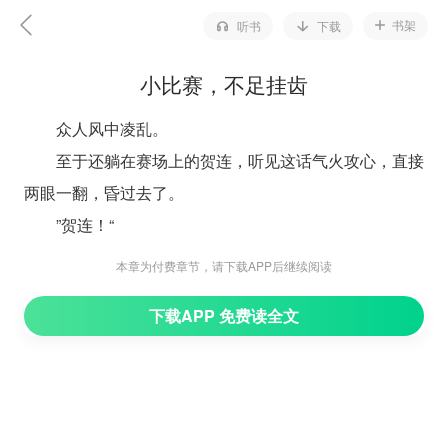
书架
听书
下载
小比赛，不足挂齿
众人风中凌乱。
至于还躺在赛场上的贺连，听见这话气火攻心，直接
两眼一翻，昏过去了。
”贺连！“
夜瑶婷和夏素儿见状，连忙上去搭救。
本章为付费章节，请下载APP后继续阅读
司寒看了一眼，试探问道：
下载APP 免费读全文
“师妹，他这伤……不要紧吧？“
刚才夜曦玥下手看起来极狠，贺连叫得也是够凄惨。
但具体伤势如何，还是只有这二人最清楚的。
“师