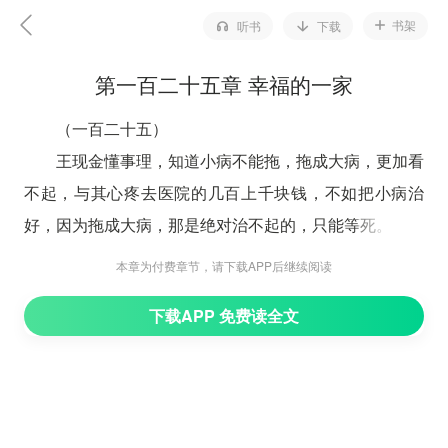
书架
听书
下载
第一百二十五章 幸福的一家
（一百二十五）
王现金懂事理，知道小病不能拖，拖成大病，更加看
不起，与其心疼去医院的几百上千块钱，不如把小病治
好，因为拖成大病，那是绝对治不起的，只能等死。
何彩霞看到老公如此坚持，只好同意去医院。她深情
本章为付费章节，请下载APP后继续阅读
地看着自家男人，胸中掠过一阵暖流。活在世上，那么苦
下载APP 免费读全文
那么累，不就是图生病的时候有人紧张有人关爱吗?