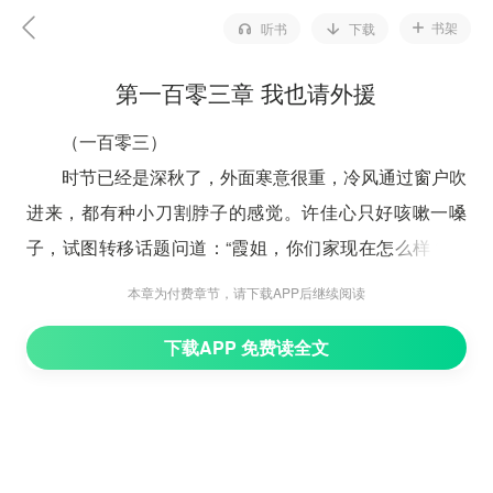
书架
听书
下载
第一百零三章 我也请外援
（一百零三）
时节已经是深秋了，外面寒意很重，冷风通过窗户吹
进来，都有种小刀割脖子的感觉。许佳心只好咳嗽一嗓
子，试图转移话题问道：“霞姐，你们家现在怎么样？老
王在干什么？”
本章为付费章节，请下载APP后继续阅读
何彩霞笑着回答道：“我们家还好，老王现在在干工
下载APP 免费读全文
地，早上在学校门口卖早餐——其实学校只要不放寒暑
假，早餐生意还过得去，我呢，早上帮