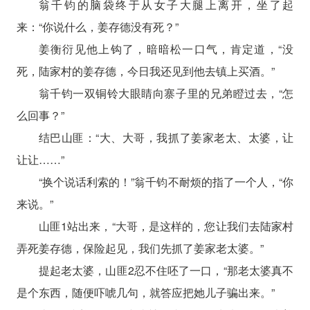
翁千钧的脑袋终于从女子大腿上离开，坐了起
来：“你说什么，姜存德没有死？”
姜衡衍见他上钩了，暗暗松一口气，肯定道，“没
死，陆家村的姜存德，今日我还见到他去镇上买酒。”
翁千钧一双铜铃大眼睛向寨子里的兄弟瞪过去，“怎
么回事？”
结巴山匪：“大、大哥，我抓了姜家老太、太婆，让
让让……”
“换个说话利索的！”翁千钧不耐烦的指了一个人，“你
来说。”
山匪1站出来，“大哥，是这样的，您让我们去陆家村
弄死姜存德，保险起见，我们先抓了姜家老太婆。”
提起老太婆，山匪2忍不住呸了一口，“那老太婆真不
是个东西，随便吓唬几句，就答应把她儿子骗出来。”