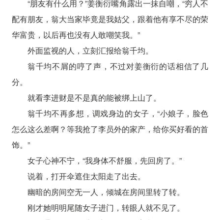
“朋友有什么用？”姜衡衍嘴角露出一抹自嘲，“穷人不
配有朋友，翁大当家毕竟是我姑父，跟着他有享不尽的荣
华富贵，以后再也没有人敢嘲笑我。”
外面监视的人，立刻汇报给翁千均。
翁千均不屑的哼了声，不过对姜衡衍的话相信了几
分。
就看李进财是不是真的能被绑上山了。
翁千均不再多想，调戏身边的女子，“小娘子，脸色
怎么这么差啊？等我抢了李员外的家产，给你买好看的首
饰。”
女子心神不宁，“我身体不舒服，先回房了。”
说着，打开伞遮住太阳走了出去。
幽暗的房间空无一人，倾城在房间里转了转。
刚才她明明尾随女子进门，转眼人就不见了。