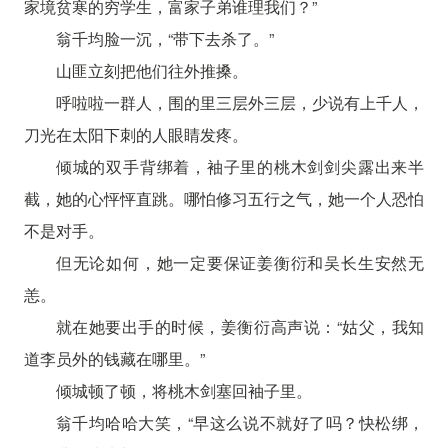
家境贫寒的穷学生，富家子弟谁理我们？”
翁千均脸一沉，“带下去杀了。”
山匪立刻把他们往外推搡。
呼啦啦一群人，围的里三层外三层，少说有上千人，
刀光在太阳下刺的人眼睛发疼。
倾城的双手背绑着，袖子里的桃木剑剑尖露出来半
截，她的心怦怦直跳。哪怕修习五行之气，她一个人恐怕
不是对手。
但无论如何，她一定要保证姜衡衍和吴长生安然无
恙。
就在她要出手的时候，姜衡衍高声说：“姑父，我知
道李员外的钱藏在哪里。”
倾城顿了顿，将桃木剑塞回袖子里。
翁千均哈哈大笑，“早这么说不就好了吗？快松绑，