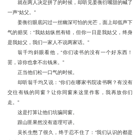
就在两人决定拼了的时候，却听见姜衡衍嘴甜的喊了
一声“姑父。”
姜衡衍眼底闪过一丝幽深可怕的光芒，面上却低声下
气的赔笑：“我姑姑纵然有错，但你一日是我姑父，终身
是我姑父，我们一家人不说两家话。”
翁千均斜眼看他，“你们读书的没有一个好东西！
罢，谅你也拿不出钱来。”
正当他们松一口气的时候。
却听翁千均又说：“你们在哪家书院读书啊？有没有
交往有钱的同窗？让你同窗来这里作客，我再放你们
走。”
这是打算让他们坑骗同窗。
跟山匪果然没有道理可讲。
吴长生憋了很久，终于忍不住了：“我们认识的都是