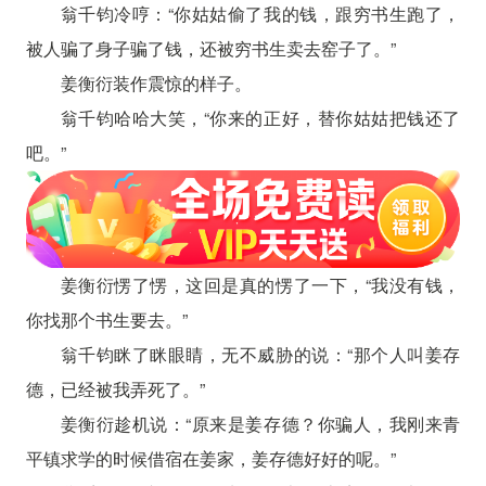
翁千钧冷哼：“你姑姑偷了我的钱，跟穷书生跑了，
被人骗了身子骗了钱，还被穷书生卖去窑子了。”
姜衡衍装作震惊的样子。
翁千钧哈哈大笑，“你来的正好，替你姑姑把钱还了
吧。”
姜衡衍愣了愣，这回是真的愣了一下，“我没有钱，
你找那个书生要去。”
翁千钧眯了眯眼睛，无不威胁的说：“那个人叫姜存
德，已经被我弄死了。”
姜衡衍趁机说：“原来是姜存德？你骗人，我刚来青
平镇求学的时候借宿在姜家，姜存德好好的呢。”