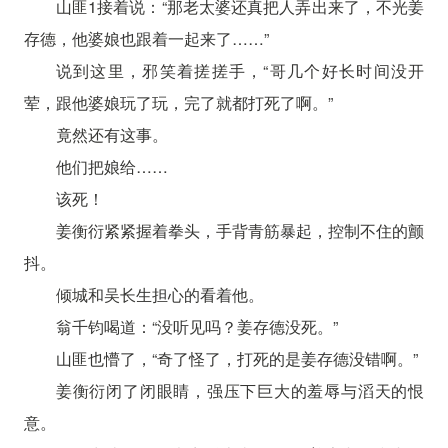
山匪1接着说：“那老太婆还真把人弄出来了，不光姜
存德，他婆娘也跟着一起来了……”
说到这里，邪笑着搓搓手，“哥几个好长时间没开
荤，跟他婆娘玩了玩，完了就都打死了啊。”
竟然还有这事。
他们把娘给……
该死！
姜衡衍紧紧握着拳头，手背青筋暴起，控制不住的颤
抖。
倾城和吴长生担心的看着他。
翁千钧喝道：“没听见吗？姜存德没死。”
山匪也懵了，“奇了怪了，打死的是姜存德没错啊。”
姜衡衍闭了闭眼睛，强压下巨大的羞辱与滔天的恨
意。