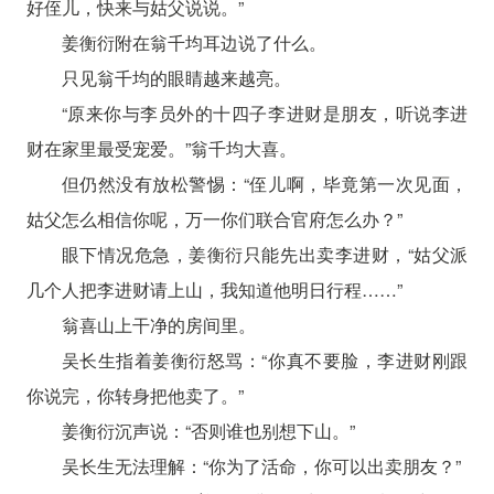
好侄儿，快来与姑父说说。”
姜衡衍附在翁千均耳边说了什么。
只见翁千均的眼睛越来越亮。
“原来你与李员外的十四子李进财是朋友，听说李进
财在家里最受宠爱。”翁千均大喜。
但仍然没有放松警惕：“侄儿啊，毕竟第一次见面，
姑父怎么相信你呢，万一你们联合官府怎么办？”
眼下情况危急，姜衡衍只能先出卖李进财，“姑父派
几个人把李进财请上山，我知道他明日行程……”
翁喜山上干净的房间里。
吴长生指着姜衡衍怒骂：“你真不要脸，李进财刚跟
你说完，你转身把他卖了。”
姜衡衍沉声说：“否则谁也别想下山。”
吴长生无法理解：“你为了活命，你可以出卖朋友？”