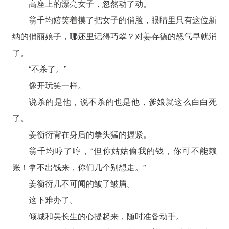
高座上的漂亮女子，忽然动了动。
翁千均嬉笑着摸了把女子的俏脸，眼睛里只有这位新
纳的俏丽娘子，哪还里记得巧翠？对姜存德的怒气早就消
了。
“不杀了。”
像开玩笑一样。
说杀的是他，说不杀的也是他，爹娘就这么白白死
了。
姜衡衍背在身后的拳头猛的握紧。
翁千均哼了哼，“但你姑姑偷我的钱，你可不能赖
账！拿不出钱来，你们几个别想走。”
姜衡衍几不可闻的皱了皱眉。
这下难办了。
倾城和吴长生的心提起来，随时准备动手。