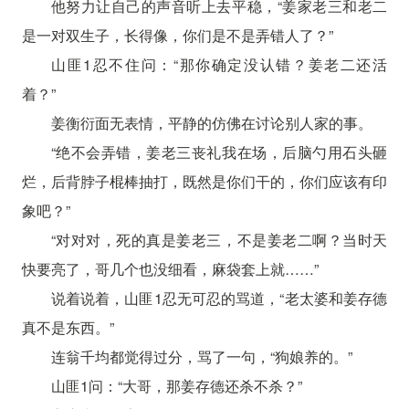
他努力让自己的声音听上去平稳，“姜家老三和老二
是一对双生子，长得像，你们是不是弄错人了？”
山匪1忍不住问：“那你确定没认错？姜老二还活
着？”
姜衡衍面无表情，平静的仿佛在讨论别人家的事。
“绝不会弄错，姜老三丧礼我在场，后脑勺用石头砸
烂，后背脖子棍棒抽打，既然是你们干的，你们应该有印
象吧？”
“对对对，死的真是姜老三，不是姜老二啊？当时天
快要亮了，哥几个也没细看，麻袋套上就……”
说着说着，山匪1忍无可忍的骂道，“老太婆和姜存德
真不是东西。”
连翁千均都觉得过分，骂了一句，“狗娘养的。”
山匪1问：“大哥，那姜存德还杀不杀？”