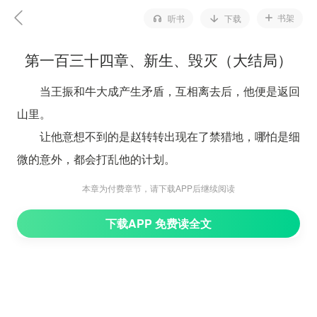
书架
听书
下载
第一百三十四章、新生、毁灭（大结局）
当王振和牛大成产生矛盾，互相离去后，他便是返回
山里。
让他意想不到的是赵转转出现在了禁猎地，哪怕是细
微的意外，都会打乱他的计划。
就在他瞄准要除掉赵转转这个突如其来的意外时。赵
本章为付费章节，请下载APP后继续阅读
转转虽然发现了王小志的尸体，可也顺手拿走了他手上的
下载APP 免费读全文
金表。
至此，杨肖也彻底放下心来，于是又琢磨了新的计
划，他必须要确保一