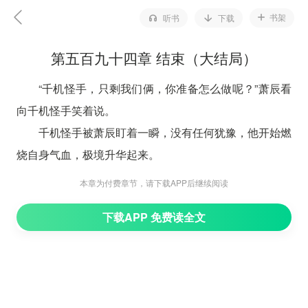
书架
听书
下载
第五百九十四章 结束（大结局）
“千机怪手，只剩我们俩，你准备怎么做呢？”萧辰看
向千机怪手笑着说。
千机怪手被萧辰盯着一瞬，没有任何犹豫，他开始燃
烧自身气血，极境升华起来。
他的极境升华不是为拼命,而是逃跑，他实在有些错
本章为付费章节，请下载APP后继续阅读
估萧辰的战力。
下载APP 免费读全文
“你跑不掉的。”萧辰身形突然消失。
再次出现时，他已经握着红衣剑，朝着千机怪手的眉
心扎去。
千钧一发之际，