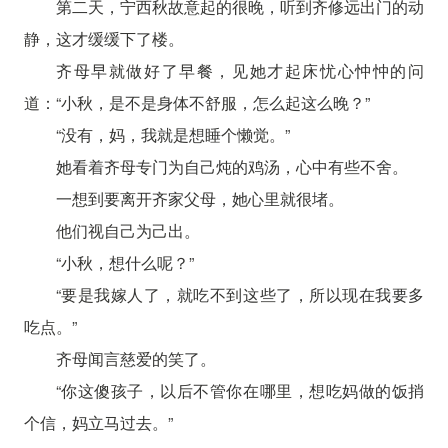
第二天，宁西秋故意起的很晚，听到齐修远出门的动
静，这才缓缓下了楼。
齐母早就做好了早餐，见她才起床忧心忡忡的问
道：“小秋，是不是身体不舒服，怎么起这么晚？”
“没有，妈，我就是想睡个懒觉。”
她看着齐母专门为自己炖的鸡汤，心中有些不舍。
一想到要离开齐家父母，她心里就很堵。
他们视自己为己出。
“小秋，想什么呢？”
“要是我嫁人了，就吃不到这些了，所以现在我要多
吃点。”
齐母闻言慈爱的笑了。
“你这傻孩子，以后不管你在哪里，想吃妈做的饭捎
个信，妈立马过去。”