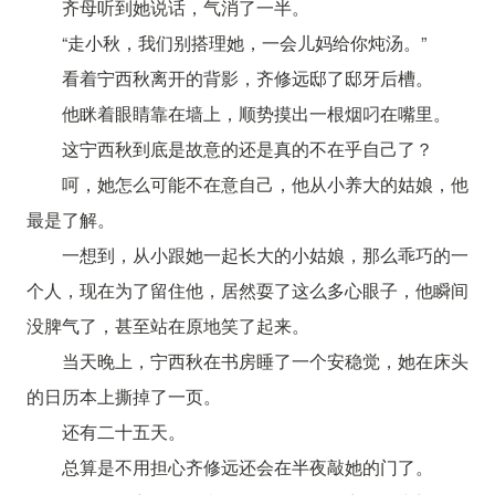
齐母听到她说话，气消了一半。
“走小秋，我们别搭理她，一会儿妈给你炖汤。”
看着宁西秋离开的背影，齐修远邸了邸牙后槽。
他眯着眼睛靠在墙上，顺势摸出一根烟叼在嘴里。
这宁西秋到底是故意的还是真的不在乎自己了？
呵，她怎么可能不在意自己，他从小养大的姑娘，他
最是了解。
一想到，从小跟她一起长大的小姑娘，那么乖巧的一
个人，现在为了留住他，居然耍了这么多心眼子，他瞬间
没脾气了，甚至站在原地笑了起来。
当天晚上，宁西秋在书房睡了一个安稳觉，她在床头
的日历本上撕掉了一页。
还有二十五天。
总算是不用担心齐修远还会在半夜敲她的门了。