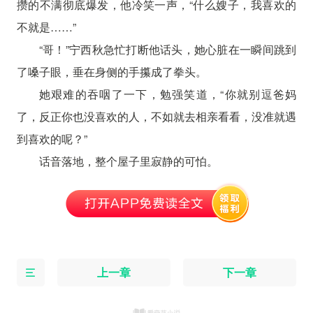
攒的不满彻底爆发，他冷笑一声，“什么嫂子，我喜欢的
不就是……”
“哥！”宁西秋急忙打断他话头，她心脏在一瞬间跳到
了嗓子眼，垂在身侧的手攥成了拳头。
她艰难的吞咽了一下，勉强笑道，“你就别逗爸妈
了，反正你也没喜欢的人，不如就去相亲看看，没准就遇
到喜欢的呢？”
话音落地，整个屋子里寂静的可怕。
上一章
下一章