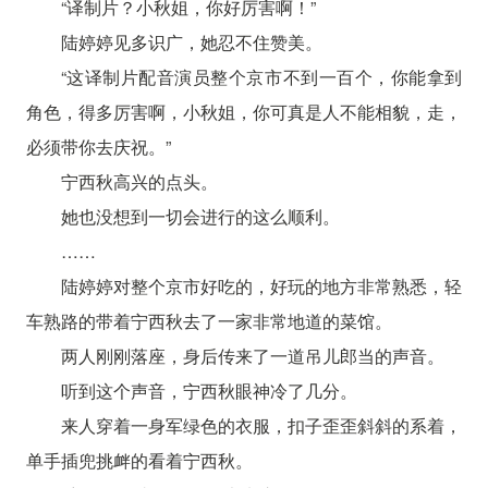
“译制片？小秋姐，你好厉害啊！”
陆婷婷见多识广，她忍不住赞美。
“这译制片配音演员整个京市不到一百个，你能拿到
角色，得多厉害啊，小秋姐，你可真是人不能相貌，走，
必须带你去庆祝。”
宁西秋高兴的点头。
她也没想到一切会进行的这么顺利。
……
陆婷婷对整个京市好吃的，好玩的地方非常熟悉，轻
车熟路的带着宁西秋去了一家非常地道的菜馆。
两人刚刚落座，身后传来了一道吊儿郎当的声音。
听到这个声音，宁西秋眼神冷了几分。
来人穿着一身军绿色的衣服，扣子歪歪斜斜的系着，
单手插兜挑衅的看着宁西秋。