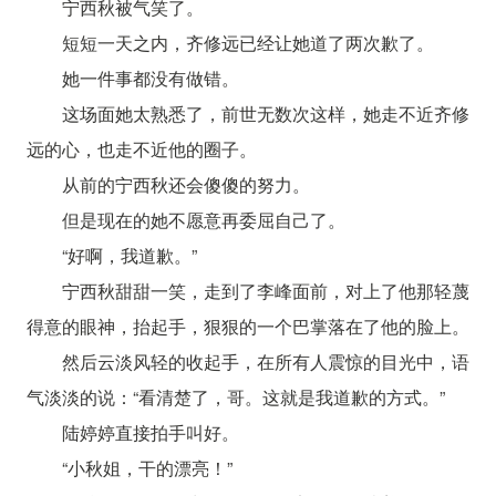
宁西秋被气笑了。
短短一天之内，齐修远已经让她道了两次歉了。
她一件事都没有做错。
这场面她太熟悉了，前世无数次这样，她走不近齐修
远的心，也走不近他的圈子。
从前的宁西秋还会傻傻的努力。
但是现在的她不愿意再委屈自己了。
“好啊，我道歉。”
宁西秋甜甜一笑，走到了李峰面前，对上了他那轻蔑
得意的眼神，抬起手，狠狠的一个巴掌落在了他的脸上。
然后云淡风轻的收起手，在所有人震惊的目光中，语
气淡淡的说：“看清楚了，哥。这就是我道歉的方式。”
陆婷婷直接拍手叫好。
“小秋姐，干的漂亮！”