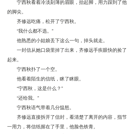
宁西秋看着冷淡刻薄的眉眼，抬起脚，用力踩到了他
的脚尖。
齐修远吃痛，松开了宁西秋。
“我什么都不选。”
他熟悉的小姑娘丢下这么一句，掉头就走。
一封信从她口袋里掉了出来，齐修远手疾眼快的捡了
起来。
宁西秋扑了一个空。
他看着陌生的信纸，眯了眯眼。
“宁西秋，这是什么？”
“还给我。”
宁西秋语气带着几分愠怒。
齐修远直接拆开了信封，看清楚了离开的内容，指节
一用力，将信纸握在了手里，他脸色铁青。