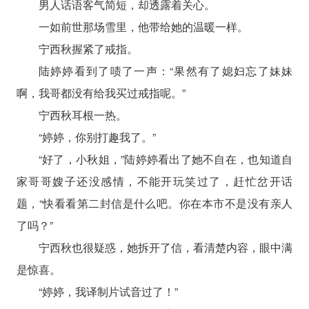
男人话语客气简短，却透露着关心。
一如前世那场雪里，他带给她的温暖一样。
宁西秋握紧了戒指。
陆婷婷看到了啧了一声：“果然有了媳妇忘了妹妹
啊，我哥都没有给我买过戒指呢。”
宁西秋耳根一热。
“婷婷，你别打趣我了。”
“好了，小秋姐，”陆婷婷看出了她不自在，也知道自
家哥哥嫂子还没感情，不能开玩笑过了，赶忙岔开话
题，“快看看第二封信是什么吧。你在本市不是没有亲人
了吗？”
宁西秋也很疑惑，她拆开了信，看清楚内容，眼中满
是惊喜。
“婷婷，我译制片试音过了！”