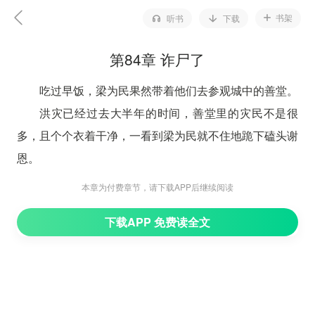
书架
听书
下载
第84章 诈尸了
吃过早饭，梁为民果然带着他们去参观城中的善堂。
洪灾已经过去大半年的时间，善堂里的灾民不是很
多，且个个衣着干净，一看到梁为民就不住地跪下磕头谢
恩。
“你们应该感谢的是陛下和朝廷，梁某不过是拿着俸
本章为付费章节，请下载APP后继续阅读
禄帮朝廷办事罢了。”
下载APP 免费读全文
梁为民并不居功，对这些灾民更是和蔼可亲。
沈清渊看着他做戏，并不戳穿。
城中善堂共有十三个，直到傍晚时分