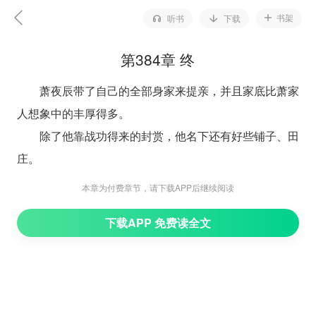
书架
听书
下载
第384章 终
萧夜辰带了自己的全部身家来提亲，并且家底比萧家
人想象中的丰厚得多。
除了他靠战功得来的封赏，他名下还有好些铺子、田
庄。
这些东西加起来虽远不及萧家，但也足够萧清禾锦衣
本章为付费章节，请下载APP后继续阅读
玉食一辈子。
下载APP 免费读全文
萧夜辰拿了全部的身家来提亲，诚意满满，萧夫人和
萧父都没有意见，只让萧清禾自己做决定。
今日提亲，萧夜辰穿了一身宝蓝色绣比目鱼锦衣，墨
发也用玉