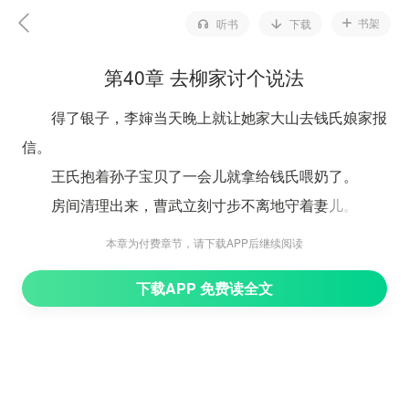
书架
听书
下载
第40章 去柳家讨个说法
得了银子，李婶当天晚上就让她家大山去钱氏娘家报
信。
王氏抱着孙子宝贝了一会儿就拿给钱氏喂奶了。
房间清理出来，曹武立刻寸步不离地守着妻儿。
王氏找到春喜：“柳家说了还会来闹事，你若不想你
本章为付费章节，请下载APP后继续阅读
嫂子和侄儿因为你不安生，明日就跟我去柳家好好赔
下载APP 免费读全文
罪。”
王氏思来想去，还是觉得卫凌泽最可靠。
卫凌泽都能这样大费周折地把春喜藏起来，足见