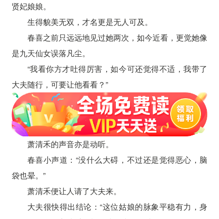
贤妃娘娘。
生得貌美无双，才名更是无人可及。
春喜之前只远远地见过她两次，如今近看，更觉她像
是九天仙女误落凡尘。
“我看你方才吐得厉害，如今可还觉得不适，我带了
大夫随行，可要让他看看？”
萧清禾的声音亦是动听。
春喜小声道：“没什么大碍，不过还是觉得恶心，脑
袋也晕。”
萧清禾便让人请了大夫来。
大夫很快得出结论：“这位姑娘的脉象平稳有力，身