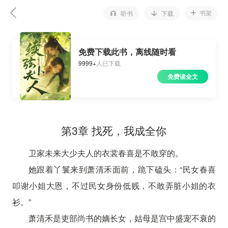
书架
听书
下载
免费下载此书，离线随时看
9999+
人已下载
免费读全文
第3章 找死，我成全你
卫家未来大少夫人的衣裳春喜是不敢穿的。
她跟着丫鬟来到萧清禾面前，跪下磕头：“民女春喜
叩谢小姐大恩，不过民女身份低贱，不敢弄脏小姐的衣
衫。”
萧清禾是吏部尚书的嫡长女，姑母是宫中盛宠不衰的