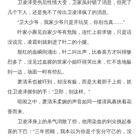
卫凌泽受伤后性情大变，卫家虽封锁了消息，但死了
几个下人，还是免不了传出卫凌泽疯了的消息。
“卫大少爷，我家少爷只是开玩笑，你别当真……”
叶家小厮见自家少爷有危险，连忙上前求饶，只是话
没说完，凌霜剑就刺进了叶二的小腿。
殷红的血瞬间涌出，叶二叫出声，比春喜方才叫得惨
烈多了，没见过血腥的世家小姐吓得哭出来，忙不迭地躲
到一边，场面一时有些乱。
萧清禾也被吓到，却没有躲，而是大着胆子上前，抓
住卫凌泽握剑的手：“卫郎，别这样。”
喧闹之中，萧清禾柔婉的声音如同一缕清风裹挟着花
香而来。
卫凌泽身上的杀气消散了些，他用染血的剑尖挑起春
喜的下巴：“三年照顾，我本以为你是个安分守己的，没