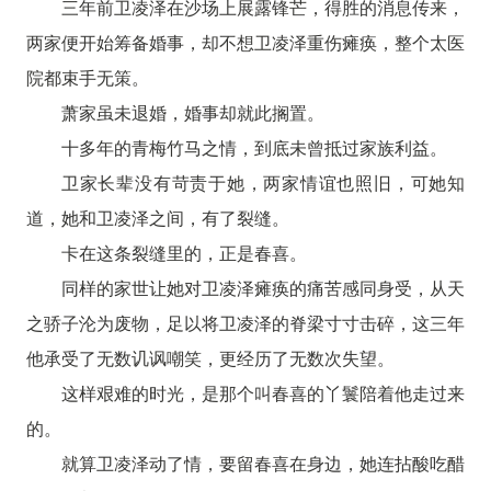
三年前卫凌泽在沙场上展露锋芒，得胜的消息传来，
两家便开始筹备婚事，却不想卫凌泽重伤瘫痪，整个太医
院都束手无策。
萧家虽未退婚，婚事却就此搁置。
十多年的青梅竹马之情，到底未曾抵过家族利益。
卫家长辈没有苛责于她，两家情谊也照旧，可她知
道，她和卫凌泽之间，有了裂缝。
卡在这条裂缝里的，正是春喜。
同样的家世让她对卫凌泽瘫痪的痛苦感同身受，从天
之骄子沦为废物，足以将卫凌泽的脊梁寸寸击碎，这三年
他承受了无数讥讽嘲笑，更经历了无数次失望。
这样艰难的时光，是那个叫春喜的丫鬟陪着他走过来
的。
就算卫凌泽动了情，要留春喜在身边，她连拈酸吃醋