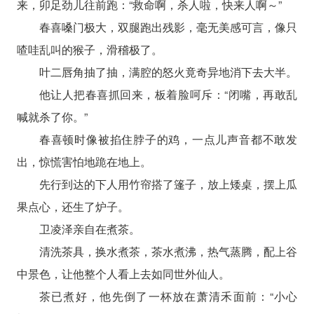
来，卯足劲儿往前跑：“救命啊，杀人啦，快来人啊～”
春喜嗓门极大，双腿跑出残影，毫无美感可言，像只
喳哇乱叫的猴子，滑稽极了。
叶二唇角抽了抽，满腔的怒火竟奇异地消下去大半。
他让人把春喜抓回来，板着脸呵斥：“闭嘴，再敢乱
喊就杀了你。”
春喜顿时像被掐住脖子的鸡，一点儿声音都不敢发
出，惊慌害怕地跪在地上。
先行到达的下人用竹帘搭了篷子，放上矮桌，摆上瓜
果点心，还生了炉子。
卫凌泽亲自在煮茶。
清洗茶具，换水煮茶，茶水煮沸，热气蒸腾，配上谷
中景色，让他整个人看上去如同世外仙人。
茶已煮好，他先倒了一杯放在萧清禾面前：“小心