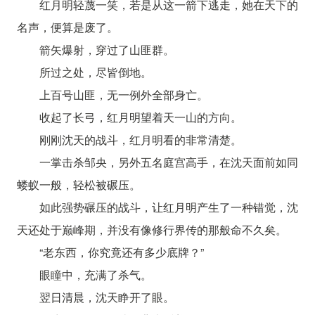
红月明轻蔑一笑，若是从这一箭下逃走，她在天下的
名声，便算是废了。
箭矢爆射，穿过了山匪群。
所过之处，尽皆倒地。
上百号山匪，无一例外全部身亡。
收起了长弓，红月明望着天一山的方向。
刚刚沈天的战斗，红月明看的非常清楚。
一掌击杀邹央，另外五名庭宫高手，在沈天面前如同
蝼蚁一般，轻松被碾压。
如此强势碾压的战斗，让红月明产生了一种错觉，沈
天还处于巅峰期，并没有像修行界传的那般命不久矣。
“老东西，你究竟还有多少底牌？”
眼瞳中，充满了杀气。
翌日清晨，沈天睁开了眼。