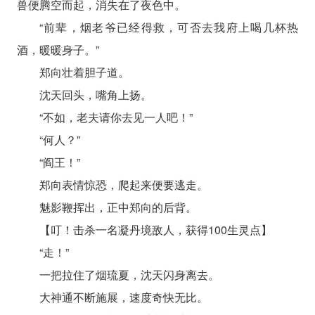
兽便腾空而起，消失在了夜色中。
“前辈，烟老爷已经得救，可否去我府上喝几杯热
酒，暖暖身子。”
郑向壮着胆子道。
沈天回头，嘴角上扬。
“不如，老夫请你去见一人吧！”
“何人？”
“阎王！”
郑向表情惊恐，爬起来便要逃走。
魅影鞭挥出，正中郑向的后背。
【叮！击杀一名凝丹境敌人，获得100生灵点】
“走！”
一把拉住了烟琉夏，沈天闪身离去。
大神通不断施展，速度奇快无比。