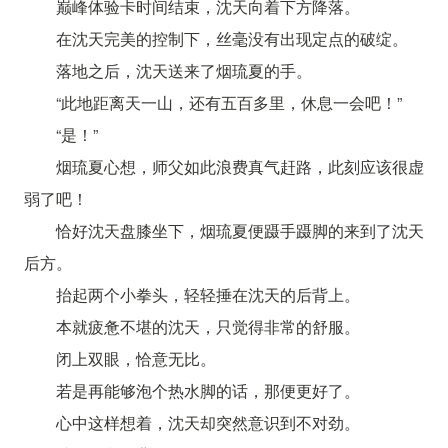
巅峰体验卡时间结束，沈天向着下方降落。
在沈天完美的控制下，丝毫没有出现定点的破绽。
落地之后，沈天送来了烟琉夏的手。
“此地距离天一山，还有五百多里，休息一会吧！”
“是！”
烟琉夏心想，师父如此浪费真气赶路，此刻应该很虚
弱了吧！
恰好沈天盘膝坐下，烟琉夏便蹑手蹑脚的来到了沈天
后方。
抬起两个小拳头，轻轻捶在沈天的后背上。
本就疲惫不堪的沈天，只觉得非常的舒服。
闭上双眼，恰意无比。
若是再能够泡个热水脚的话，那便更好了。
心中这样想着，沈天却突然意识到不对劲。