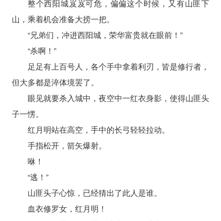
整个西阳城岌岌可危，偏偏这个时候，又有山匪下
山，乘着机会准备大捞一把。
“兄弟们，冲进西阳城，荣华富贵就在眼前！”
“杀啊！”
足足有上百号人，各个手中拿着利刃，皆是修行者，
但大多都是淬体境罢了。
眼见就要杀入城中，夜空中一红衣身影，使得山匪头
子一愣。
红月明站在高空，手中的长弓轻轻拉动。
手指松开，箭矢爆射。
咻！
“逃！”
山匪头子心惊，已经猜出了此人是谁。
血衣修罗女，红月明！