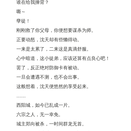
谁在给我捶背？
嘶～
孽徒！
刚刚救了你父母，你便想要谋杀为师。
正要动怒，沈天却有些懒得动。
一来是太累了，二来这是真滴舒服。
心中暗道，这小徒弟，应该还算有点良心吧！
罢了，反正绝对防御卡有被动。
一旦会遭遇不测，也不会出事。
这般想着，沈天便悠然的享受起来。
……
西阳城，如今已乱成一片。
六宗之人，无一幸免。
城主郑向被杀，一时间群龙无首。