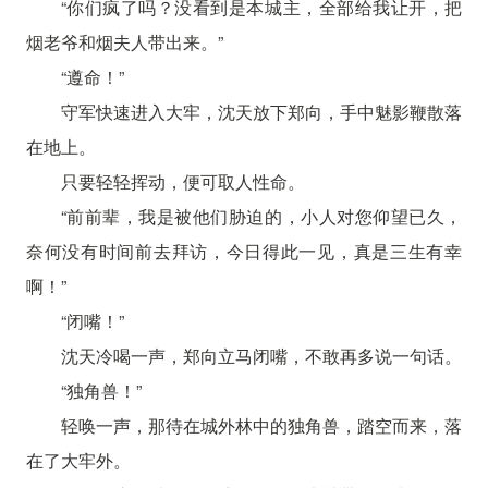
“你们疯了吗？没看到是本城主，全部给我让开，把
烟老爷和烟夫人带出来。”
“遵命！”
守军快速进入大牢，沈天放下郑向，手中魅影鞭散落
在地上。
只要轻轻挥动，便可取人性命。
“前前辈，我是被他们胁迫的，小人对您仰望已久，
奈何没有时间前去拜访，今日得此一见，真是三生有幸
啊！”
“闭嘴！”
沈天冷喝一声，郑向立马闭嘴，不敢再多说一句话。
“独角兽！”
轻唤一声，那待在城外林中的独角兽，踏空而来，落
在了大牢外。