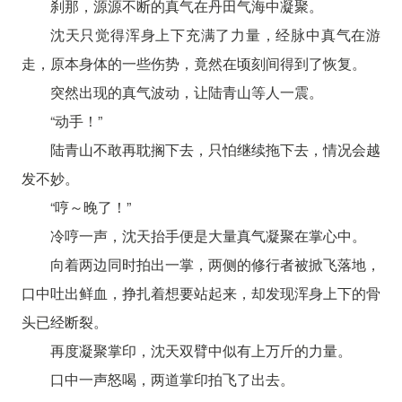
刹那，源源不断的真气在丹田气海中凝聚。
沈天只觉得浑身上下充满了力量，经脉中真气在游
走，原本身体的一些伤势，竟然在顷刻间得到了恢复。
突然出现的真气波动，让陆青山等人一震。
“动手！”
陆青山不敢再耽搁下去，只怕继续拖下去，情况会越
发不妙。
“哼～晚了！”
冷哼一声，沈天抬手便是大量真气凝聚在掌心中。
向着两边同时拍出一掌，两侧的修行者被掀飞落地，
口中吐出鲜血，挣扎着想要站起来，却发现浑身上下的骨
头已经断裂。
再度凝聚掌印，沈天双臂中似有上万斤的力量。
口中一声怒喝，两道掌印拍飞了出去。