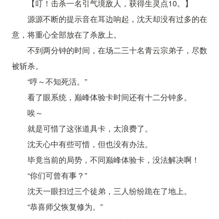
【叮！击杀一名引气境敌人，获得生灵点10。】
源源不断的提示音在耳边响起，沈天却没有过多的在
意，将重心全部放在了杀敌上。
不到两分钟的时间，在场二三十名青云宗弟子，尽数
被斩杀。
“哼～不知死活。”
看了眼系统，巅峰体验卡时间还有十二分钟多。
唉～
就是可惜了这张道具卡，太浪费了。
沈天心中有些可惜，但也没有办法。
毕竟当前的局势，不同巅峰体验卡，没法解决啊！
“你们可曾有事？”
沈天一眼扫过三个徒弟，三人纷纷跪在了地上。
“恭喜师父恢复修为。”