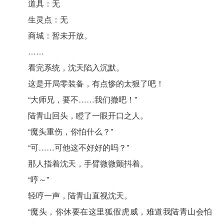
道具：无
生灵点：无
商城：暂未开放。
……
看完系统，沈天陷入沉默。
这是开局零装备，有点惨的太狠了吧！
“大师兄，要不……我们撤吧！”
陆青山回头，瞪了一眼开口之人。
“魔头重伤，你怕什么？”
“可……可他这不好好的吗？”
那人指着沈天，手臂微微颤抖着。
“哼～”
轻哼一声，陆青山直视沈天。
“魔头，你休要在这里狐假虎威，难道我陆青山会怕