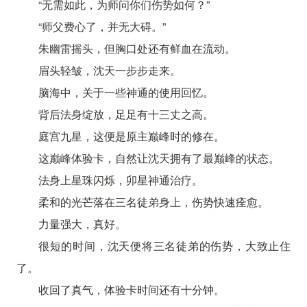
“无需如此，为师问你们伤势如何？”
“师父费心了，并无大碍。”
朱幽雷摇头，但胸口处还有鲜血在流动。
眉头轻皱，沈天一步步走来。
脑海中，关于一些神通的使用回忆。
背后法身绽放，足足有十三丈之高。
庭宫九星，这便是原主巅峰时的修在。
这巅峰体验卡，自然让沈天拥有了最巅峰的状态。
法身上星珠闪烁，卯星神通治疗。
柔和的光芒落在三名徒弟身上，伤势快速痊愈。
力量强大，真好。
很短的时间，沈天便将三名徒弟的伤势，大致止住
了。
收回了真气，体验卡时间还有十分钟。