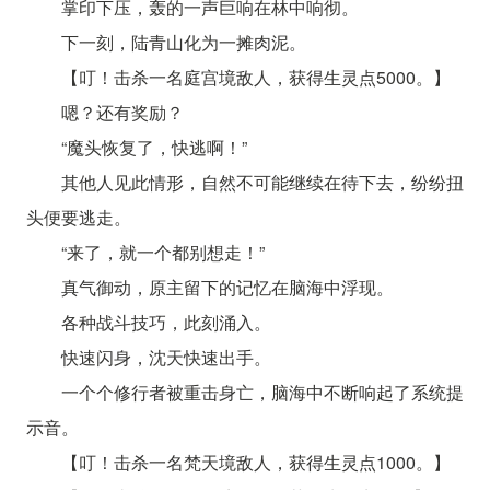
掌印下压，轰的一声巨响在林中响彻。
下一刻，陆青山化为一摊肉泥。
【叮！击杀一名庭宫境敌人，获得生灵点5000。】
嗯？还有奖励？
“魔头恢复了，快逃啊！”
其他人见此情形，自然不可能继续在待下去，纷纷扭
头便要逃走。
“来了，就一个都别想走！”
真气御动，原主留下的记忆在脑海中浮现。
各种战斗技巧，此刻涌入。
快速闪身，沈天快速出手。
一个个修行者被重击身亡，脑海中不断响起了系统提
示音。
【叮！击杀一名梵天境敌人，获得生灵点1000。】