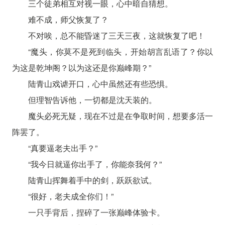
三个徒弟相互对视一眼，心中暗自猜想。
难不成，师父恢复了？
不对唉，总不能昏迷了三天三夜，这就恢复了吧！
“魔头，你莫不是死到临头，开始胡言乱语了？你以
为这是乾坤阁？以为这还是你巅峰期？”
陆青山戏谑开口，心中虽然还有些恐惧。
但理智告诉他，一切都是沈天装的。
魔头必死无疑，现在不过是在争取时间，想要多活一
阵罢了。
“真要逼老夫出手？”
“我今日就逼你出手了，你能奈我何？”
陆青山挥舞着手中的剑，跃跃欲试。
“很好，老夫成全你们！”
一只手背后，捏碎了一张巅峰体验卡。