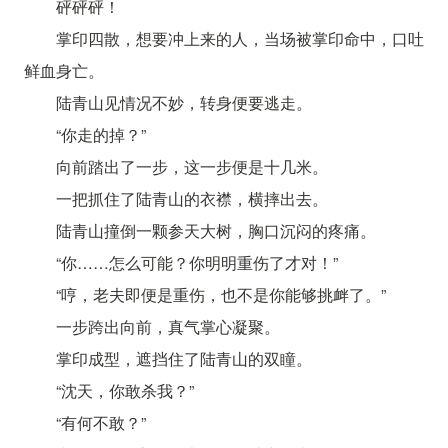
砰砰砰！
掌印四散，想要冲上来的人，当场被掌印命中，口吐
鲜血身亡。
陆青山见情况不妙，转身便要逃走。
“你走的掉？”
向前踏出了一步，这一步便是十几米。
一把抓住了陆青山的衣襟，横摔出去。
陆青山撞倒一颗参天大树，胸口沉闷的疼痛。
“你……怎么可能？你明明重伤了才对！”
“哼，老夫即便是重伤，也不是你能够挑衅了。”
一步跨出向前，真气掌心凝聚。
掌印成型，遮挡住了陆青山的双瞳。
“沈天，你敢杀我？”
“有何不敢？”