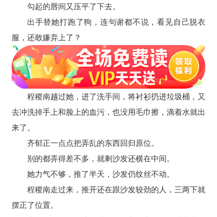
勾起的唇间又压平了下去。
出手替她打跑了狗，连句谢都不说，看见自己脱衣
服，还敢嫌弃上了？
程稷南越过她，进了洗手间，将衬衫扔进垃圾桶，又
去冲洗掉手上和脸上的血污，也没用毛巾擦，滴着水就出
来了。
齐郁正一点点把弄乱的东西回归原位。
别的都弄得差不多，就剩沙发还横在中间。
她力气不够，推了半天，沙发仍纹丝不动。
程稷南走过来，推开还在跟沙发较劲的人，三两下就
摆正了位置。