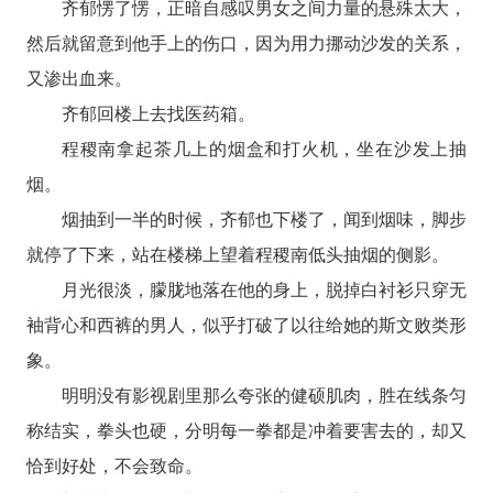
齐郁愣了愣，正暗自感叹男女之间力量的悬殊太大，
然后就留意到他手上的伤口，因为用力挪动沙发的关系，
又渗出血来。
齐郁回楼上去找医药箱。
程稷南拿起茶几上的烟盒和打火机，坐在沙发上抽
烟。
烟抽到一半的时候，齐郁也下楼了，闻到烟味，脚步
就停了下来，站在楼梯上望着程稷南低头抽烟的侧影。
月光很淡，朦胧地落在他的身上，脱掉白衬衫只穿无
袖背心和西裤的男人，似乎打破了以往给她的斯文败类形
象。
明明没有影视剧里那么夸张的健硕肌肉，胜在线条匀
称结实，拳头也硬，分明每一拳都是冲着要害去的，却又
恰到好处，不会致命。