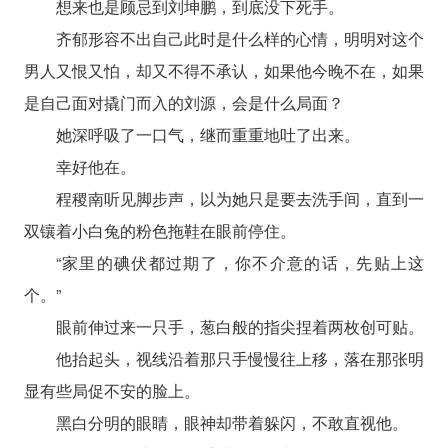
想来也是顾忌到刘坤鹏，到底没下死手。
齐郁形容不出自己此时是什么样的心情，明明对这个
男人又恨又怕，却又不得不承认，如果他今晚不在，如果
是自己面对撬门而入的刘源，会是什么局面？
她深呼吸了一口气，继而重重地吐了出来。
幸好他在。
程稷南听见脚步声，以为她只是要去洗手间，直到一
双镶着小白兔的粉色拖鞋在眼前停住。
“家里的碘伏都过期了，你不介意的话，先贴上这
个。”
眼前伸过来一只手，葱白般的指尖捏着两枚创可贴。
他抬起头，视线沿着那只手慢慢往上移，落在那张明
显有些局促不安的脸上。
黑白分明的眼睛，眼神却带着躲闪，不敢直视他。