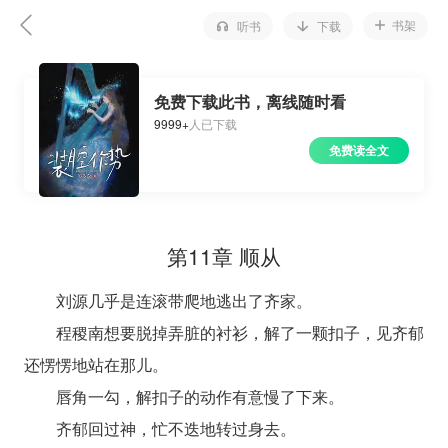
书架
听书
下载
免费下载此书，离线随时看
9999+
人已下载
免费读全文
第11章 顺从
刘源几乎是连滚带爬地逃出了齐家。
程稷南想要脱掉弄脏的衬衫，解了一颗扣子，见齐郁
还愣愣地站在那儿。
唇角一勾，解扣子的动作有意慢了下来。
齐郁回过神，忙不迭地转过身去。