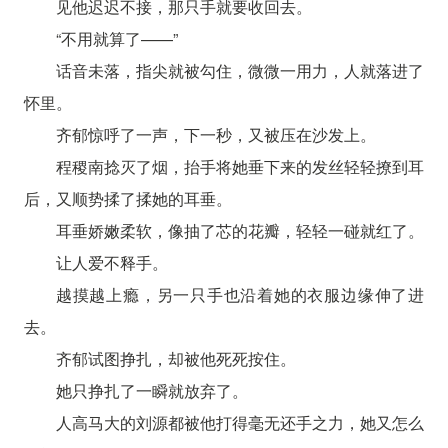
见他迟迟不接，那只手就要收回去。
“不用就算了——”
话音未落，指尖就被勾住，微微一用力，人就落进了
怀里。
齐郁惊呼了一声，下一秒，又被压在沙发上。
程稷南捻灭了烟，抬手将她垂下来的发丝轻轻撩到耳
后，又顺势揉了揉她的耳垂。
耳垂娇嫩柔软，像抽了芯的花瓣，轻轻一碰就红了。
让人爱不释手。
越摸越上瘾，另一只手也沿着她的衣服边缘伸了进
去。
齐郁试图挣扎，却被他死死按住。
她只挣扎了一瞬就放弃了。
人高马大的刘源都被他打得毫无还手之力，她又怎么