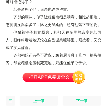
可能拒绝得了？
若是激怒了他，后果也许更严重。
齐郁的顺从，似乎让程稷南很是满意，相比起那晚，
态度明显温柔多了，比之更温柔的，还有他落下来的吻。
他耐着性子和她厮磨，和那天在车里的态度判若两
人，眼睁睁看着她沉沦在自己温柔缠绵里，紧接着，又变
成了疾风骤雨。
齐郁初始还有些不适应，皱着眉哼唧了几声，摇头躲
闪，却被程稷南压制死死地，只能任他予取予求。
上一章
下一章