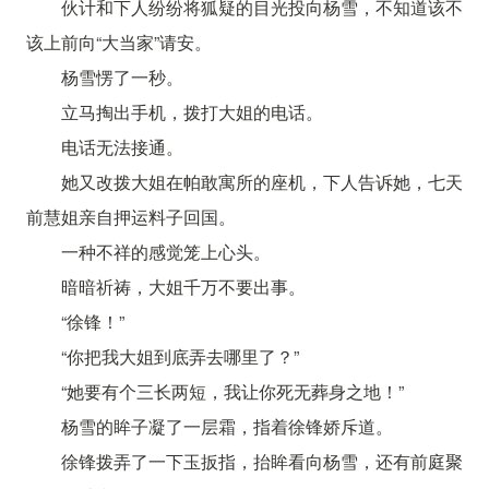
伙计和下人纷纷将狐疑的目光投向杨雪，不知道该不
该上前向“大当家”请安。
杨雪愣了一秒。
立马掏出手机，拨打大姐的电话。
电话无法接通。
她又改拨大姐在帕敢寓所的座机，下人告诉她，七天
前慧姐亲自押运料子回国。
一种不祥的感觉笼上心头。
暗暗祈祷，大姐千万不要出事。
“徐锋！”
“你把我大姐到底弄去哪里了？”
“她要有个三长两短，我让你死无葬身之地！”
杨雪的眸子凝了一层霜，指着徐锋娇斥道。
徐锋拨弄了一下玉扳指，抬眸看向杨雪，还有前庭聚