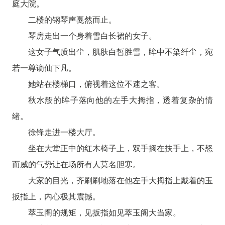
庭大院。
二楼的钢琴声戛然而止。
琴房走出一个身着雪白长裙的女子。
这女子气质出尘，肌肤白皙胜雪，眸中不染纤尘，宛
若一尊谪仙下凡。
她站在楼梯口，俯视着这位不速之客。
秋水般的眸子落向他的左手大拇指，透着复杂的情
绪。
徐锋走进一楼大厅。
坐在大堂正中的红木椅子上，双手搁在扶手上，不怒
而威的气势让在场所有人莫名胆寒。
大家的目光，齐刷刷地落在他左手大拇指上戴着的玉
扳指上，内心极其震撼。
萃玉阁的规矩，见扳指如见萃玉阁大当家。