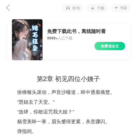
书架
听书
下载
免费下载此书，离线随时看
9999+
人已下载
免费读全文
第2章 初见四位小姨子
徐锋喉头滚动，声音沙哑道，眸中透着痛楚。
“慧姐去了天堂。”
“放肆，你敢诅咒我大姐？”
杨雪美眸一寒，眉头蹙得更紧，杀意骤闪。
弹指间。