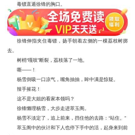
毒镖直遁徐锋的胸口。
徐锋伸指夹住毒镖，扬手朝着左侧的一棵荔枝树掷
去。
树梢“嘎吱”断裂，荔枝落了一地。
嘶——！
杨雪倒吸一口凉气，嘴角抽抽，眸中满是惊疑。
辣手摧花！
这不是大姐的看家本领吗？
徐锋懒理杨雪，大步走进萃玉阁。
杨雪不淡定了，追上前来，挡住他的去路：“站住。”
萃玉阁中的伙计和下人也停下手中的活，起身来到前