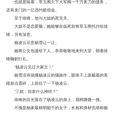
也就意味着，萃玉阁欠下大军阀一千万美刀的债务，
还有龙门的一亿违约赔偿金。
至于徐锋，他与大姐的死无关。
大姐不是恋爱脑，她能够在临死前将萃玉阁托付给徐
锋，另有深意。
杨凌云示意杨雪让一让。
她将公文包递给下人，恭恭敬敬地来到大堂，朝着徐
锋鞠躬行礼。
“杨凌云见过大家主！”
杨雪没有搞懂杨凌云的骚操作，眼珠子上面戴着的美
瞳差点震碎，上前拉了一下杨凌云。
“三姐，你发什么神经？”
徐锋的目光落在了杨凌云的身上，眉梢微微一挑。
不愧是杨家最精明能干的女子，长相和身材也堪称极