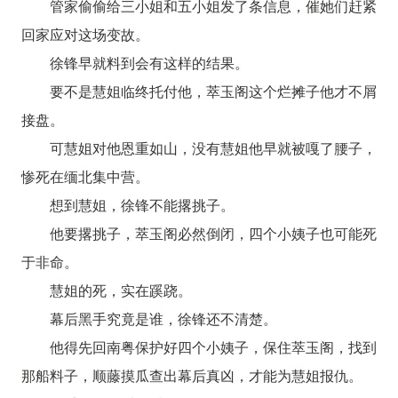
管家偷偷给三小姐和五小姐发了条信息，催她们赶紧
回家应对这场变故。
徐锋早就料到会有这样的结果。
要不是慧姐临终托付他，萃玉阁这个烂摊子他才不屑
接盘。
可慧姐对他恩重如山，没有慧姐他早就被嘎了腰子，
惨死在缅北集中营。
想到慧姐，徐锋不能撂挑子。
他要撂挑子，萃玉阁必然倒闭，四个小姨子也可能死
于非命。
慧姐的死，实在蹊跷。
幕后黑手究竟是谁，徐锋还不清楚。
他得先回南粤保护好四个小姨子，保住萃玉阁，找到
那船料子，顺藤摸瓜查出幕后真凶，才能为慧姐报仇。