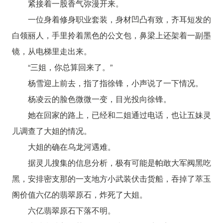
紧接着一股香气弥漫开来。
一位身着修身职业套装，身材凹凸有致，齐耳短发的
白领丽人，手里拎着黑色的公文包，鼻梁上还架着一副墨
镜，从电梯里走出来。
“三姐，你总算回来了。”
杨雪迎上前去，指了指徐锋，小声说了一下情况。
杨凌云的脸色微微一变，目光投向徐锋。
她在回家的路上，已经和二姐通过电话，也让五妹灵
儿调查了大姐的情况。
大姐的确在乌龙河遇难。
据灵儿搜集的信息分析，极有可能是帕敢大军阀黑吃
黑，安排密支那的一支地方小武装伏击货船，吞掉了萃玉
阁价值六亿的翡翠原石，炸死了大姐。
六亿翡翠原石下落不明。