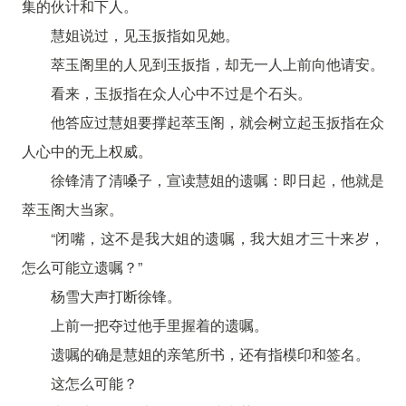
集的伙计和下人。
慧姐说过，见玉扳指如见她。
萃玉阁里的人见到玉扳指，却无一人上前向他请安。
看来，玉扳指在众人心中不过是个石头。
他答应过慧姐要撑起萃玉阁，就会树立起玉扳指在众
人心中的无上权威。
徐锋清了清嗓子，宣读慧姐的遗嘱：即日起，他就是
萃玉阁大当家。
“闭嘴，这不是我大姐的遗嘱，我大姐才三十来岁，
怎么可能立遗嘱？”
杨雪大声打断徐锋。
上前一把夺过他手里握着的遗嘱。
遗嘱的确是慧姐的亲笔所书，还有指模印和签名。
这怎么可能？