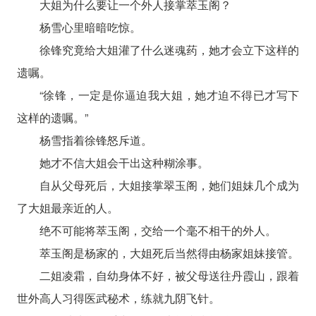
大姐为什么要让一个外人接掌萃玉阁？
杨雪心里暗暗吃惊。
徐锋究竟给大姐灌了什么迷魂药，她才会立下这样的
遗嘱。
“徐锋，一定是你逼迫我大姐，她才迫不得已才写下
这样的遗嘱。”
杨雪指着徐锋怒斥道。
她才不信大姐会干出这种糊涂事。
自从父母死后，大姐接掌翠玉阁，她们姐妹几个成为
了大姐最亲近的人。
绝不可能将萃玉阁，交给一个毫不相干的外人。
萃玉阁是杨家的，大姐死后当然得由杨家姐妹接管。
二姐凌霜，自幼身体不好，被父母送往丹霞山，跟着
世外高人习得医武秘术，练就九阴飞针。