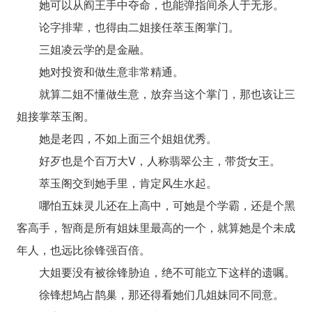
她可以从阎王手中夺命，也能弹指间杀人于无形。
论字排辈，也得由二姐接任萃玉阁掌门。
三姐凌云学的是金融。
她对投资和做生意非常精通。
就算二姐不懂做生意，放弃当这个掌门，那也该让三
姐接掌萃玉阁。
她是老四，不如上面三个姐姐优秀。
好歹也是个百万大V，人称翡翠公主，带货女王。
萃玉阁交到她手里，肯定风生水起。
哪怕五妹灵儿还在上高中，可她是个学霸，还是个黑
客高手，智商是所有姐妹里最高的一个，就算她是个未成
年人，也远比徐锋强百倍。
大姐要没有被徐锋胁迫，绝不可能立下这样的遗嘱。
徐锋想鸠占鹊巢，那还得看她们几姐妹同不同意。