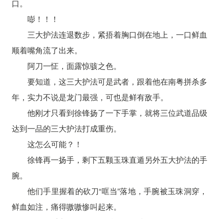
口。
嘭！！！
三大护法连退数步，紧捂着胸口倒在地上，一口鲜血
顺着嘴角流了出来。
阿刀一怔，面露惊骇之色。
要知道，这三大护法可是武者，跟着他在南粤拼杀多
年，实力不说是龙门最强，可也是鲜有敌手。
他刚才只看到徐锋扬了一下手掌，就将三位武道品级
达到一品的三大护法打成重伤。
这怎么可能？！
徐锋再一扬手，剩下五颗玉珠直遁另外五大护法的手
腕。
他们手里握着的砍刀“哐当”落地，手腕被玉珠洞穿，
鲜血如注，痛得嗷嗷惨叫起来。