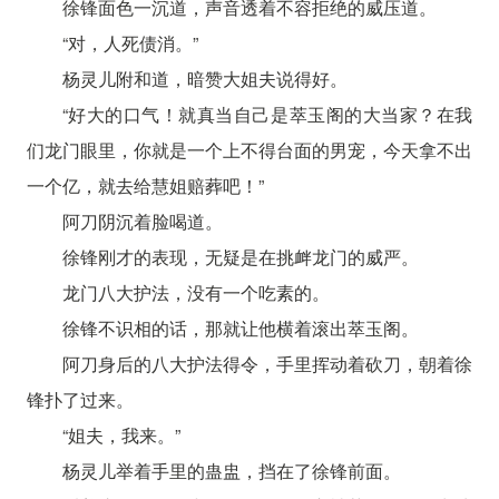
徐锋面色一沉道，声音透着不容拒绝的威压道。
“对，人死债消。”
杨灵儿附和道，暗赞大姐夫说得好。
“好大的口气！就真当自己是萃玉阁的大当家？在我
们龙门眼里，你就是一个上不得台面的男宠，今天拿不出
一个亿，就去给慧姐赔葬吧！”
阿刀阴沉着脸喝道。
徐锋刚才的表现，无疑是在挑衅龙门的威严。
龙门八大护法，没有一个吃素的。
徐锋不识相的话，那就让他横着滚出萃玉阁。
阿刀身后的八大护法得令，手里挥动着砍刀，朝着徐
锋扑了过来。
“姐夫，我来。”
杨灵儿举着手里的蛊盅，挡在了徐锋前面。