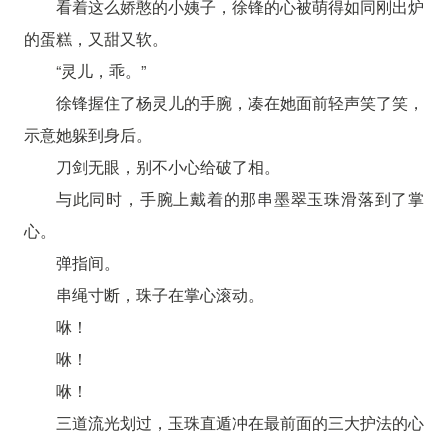
看着这么娇憨的小姨子，徐锋的心被萌得如同刚出炉
的蛋糕，又甜又软。
“灵儿，乖。”
徐锋握住了杨灵儿的手腕，凑在她面前轻声笑了笑，
示意她躲到身后。
刀剑无眼，别不小心给破了相。
与此同时，手腕上戴着的那串墨翠玉珠滑落到了掌
心。
弹指间。
串绳寸断，珠子在掌心滚动。
咻！
咻！
咻！
三道流光划过，玉珠直遁冲在最前面的三大护法的心