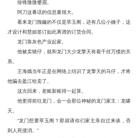
徐锋微微蹙眉。
阿刀这番话的信息量很大。
看来龙门觊觎的不仅是萃玉阁，还有几位小姨子，这
才设计和慧姐签订如此离谱的订货合同。
龙门靠灰色产业起家。
他被卖猪仔，就和龙门大少龙擎天有着千丝万缕的关
系。
王海娥当年正是在网络上结识了龙擎天的马仔，才将
他骗去盈江给卖了。
这次回来，老账新账得一起算。
他更得前往龙门，会一会那位神秘的龙门家主：龙啸
天。
“龙门想要萃玉阁？那就请你们家主亲自过来谈，否
则人死债消。”