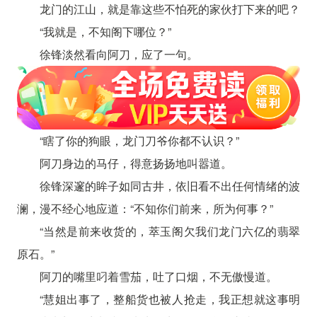
龙门的江山，就是靠这些不怕死的家伙打下来的吧？
“我就是，不知阁下哪位？”
徐锋淡然看向阿刀，应了一句。
“瞎了你的狗眼，龙门刀爷你都不认识？”
阿刀身边的马仔，得意扬扬地叫嚣道。
徐锋深邃的眸子如同古井，依旧看不出任何情绪的波
澜，漫不经心地应道：“不知你们前来，所为何事？”
“当然是前来收货的，萃玉阁欠我们龙门六亿的翡翠
原石。”
阿刀的嘴里叼着雪茄，吐了口烟，不无傲慢道。
“慧姐出事了，整船货也被人抢走，我正想就这事明