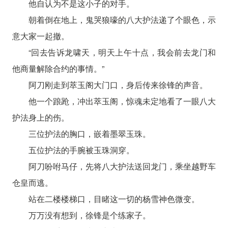
他自认为不是这小子的对手。
朝着倒在地上，鬼哭狼嚎的八大护法递了个眼色，示
意大家一起撤。
“回去告诉龙啸天，明天上午十点，我会前去龙门和
他商量解除合约的事情。”
阿刀刚走到萃玉阁大门口，身后传来徐锋的声音。
他一个踉跄，冲出萃玉阁，惊魂未定地看了一眼八大
护法身上的伤。
三位护法的胸口，嵌着墨翠玉珠。
五位护法的手腕被玉珠洞穿。
阿刀吩咐马仔，先将八大护法送回龙门，乘坐越野车
仓皇而逃。
站在二楼楼梯口，目睹这一切的杨雪神色微变。
万万没有想到，徐锋是个练家子。