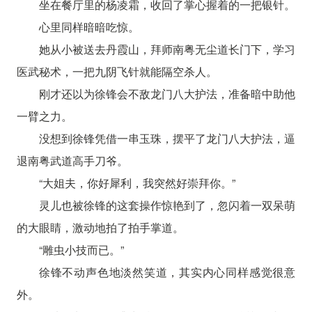
坐在餐厅里的杨凌霜，收回了掌心握着的一把银针。
心里同样暗暗吃惊。
她从小被送去丹霞山，拜师南粤无尘道长门下，学习
医武秘术，一把九阴飞针就能隔空杀人。
刚才还以为徐锋会不敌龙门八大护法，准备暗中助他
一臂之力。
没想到徐锋凭借一串玉珠，摆平了龙门八大护法，逼
退南粤武道高手刀爷。
“大姐夫，你好犀利，我突然好崇拜你。”
灵儿也被徐锋的这套操作惊艳到了，忽闪着一双呆萌
的大眼睛，激动地拍了拍手掌道。
“雕虫小技而已。”
徐锋不动声色地淡然笑道，其实内心同样感觉很意
外。