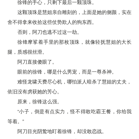
徐锋的手心，只剩下最后一颗顶珠。
这颗顶珠是慧姐亲自雕刻的，上面是她的侧颜，实在
舍不得拿来收拾这些仗势欺人的狗东西。
否则，阿刀也逃不过这一劫。
徐锋摩挲着手里的那枚顶珠，就像轻抚慧姐的大长
腿，质感很丝滑。
阿刀直接傻眼了。
眼前的徐锋，哪是什么男宠，而是一尊杀神。
难怪龙啸天费尽心机，哪怕派人暗杀了慧姐的丈夫，
依旧没有虏获她的芳心。
原来，徐锋这么强。
“小子，倒是有点实力，怪不得敢吃霸王餐，你给我
等着。”
阿刀目光阴鸷地盯着徐锋，却没敢恋战。