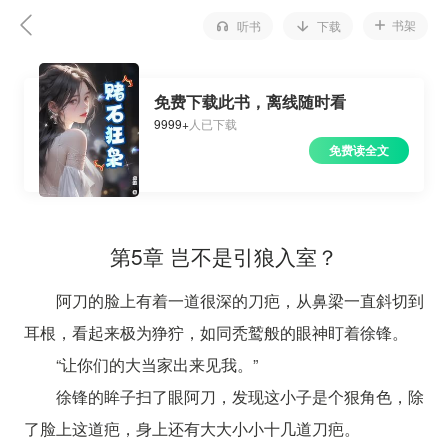
书架
听书
下载
免费下载此书，离线随时看
9999+
人已下载
免费读全文
第5章 岂不是引狼入室？
阿刀的脸上有着一道很深的刀疤，从鼻梁一直斜切到
耳根，看起来极为狰狞，如同秃鹫般的眼神盯着徐锋。
“让你们的大当家出来见我。”
徐锋的眸子扫了眼阿刀，发现这小子是个狠角色，除
了脸上这道疤，身上还有大大小小十几道刀疤。