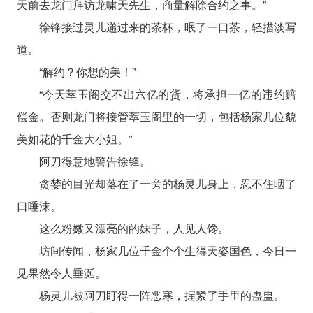
天前去龙门拜访龙啸天先生，商量解除合约之事。”
徐锋接过灵儿递过来的茶杯，呡了一口茶，轻描淡写
道。
“解约？你想的美！”
“今天萃玉阁交不出六亿的货，将承担一亿的违约赔
偿金。否则龙门将接管萃玉阁里的一切，包括杨家几位貌
美如花的千金大小姐。”
阿刀得意地警告徐锋。
贪婪的目光却落在了一旁的杨灵儿身上，忍不住咽了
口唾沫。
这么粉嫩又漂亮的的妹子，人见人馋。
坊间传闻，杨家几位千金个个生得天姿国色，今日一
见果然令人垂涎。
杨灵儿被阿刀盯得一阵恶寒，握紧了手里的蛊盅。