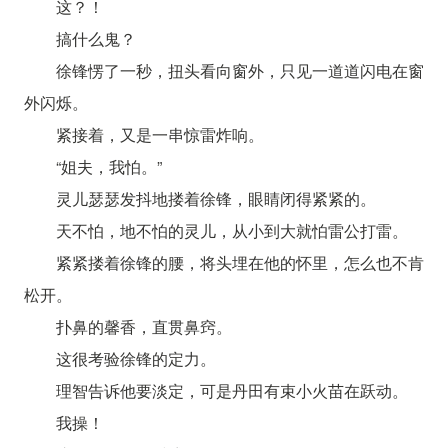
这？！
搞什么鬼？
徐锋愣了一秒，扭头看向窗外，只见一道道闪电在窗
外闪烁。
紧接着，又是一串惊雷炸响。
“姐夫，我怕。”
灵儿瑟瑟发抖地搂着徐锋，眼睛闭得紧紧的。
天不怕，地不怕的灵儿，从小到大就怕雷公打雷。
紧紧搂着徐锋的腰，将头埋在他的怀里，怎么也不肯
松开。
扑鼻的馨香，直贯鼻窍。
这很考验徐锋的定力。
理智告诉他要淡定，可是丹田有束小火苗在跃动。
我操！