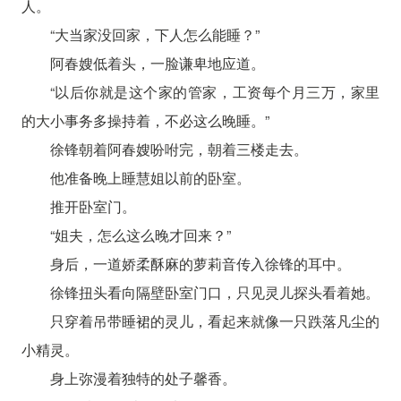
人。
“大当家没回家，下人怎么能睡？”
阿春嫂低着头，一脸谦卑地应道。
“以后你就是这个家的管家，工资每个月三万，家里
的大小事务多操持着，不必这么晚睡。”
徐锋朝着阿春嫂吩咐完，朝着三楼走去。
他准备晚上睡慧姐以前的卧室。
推开卧室门。
“姐夫，怎么这么晚才回来？”
身后，一道娇柔酥麻的萝莉音传入徐锋的耳中。
徐锋扭头看向隔壁卧室门口，只见灵儿探头看着她。
只穿着吊带睡裙的灵儿，看起来就像一只跌落凡尘的
小精灵。
身上弥漫着独特的处子馨香。