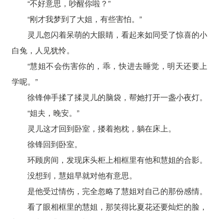
“不好意思，吵醒你啦？”
“刚才我梦到了大姐，有些害怕。”
灵儿忽闪着呆萌的大眼睛，看起来如同受了惊喜的小
白兔，人见犹怜。
“慧姐不会伤害你的，乖，快进去睡觉，明天还要上
学呢。”
徐锋伸手揉了揉灵儿的脑袋，帮她打开一盏小夜灯。
“姐夫，晚安。”
灵儿这才回到卧室，搂着抱枕，躺在床上。
徐锋回到卧室。
环顾房间，发现床头柜上相框里有他和慧姐的合影。
没想到，慧姐早就对他有意思。
是他受过情伤，完全忽略了慧姐对自己的那份感情。
看了眼相框里的慧姐，那笑得比夏花还要灿烂的脸，