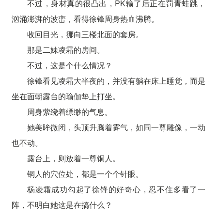
不过，身材真的很凸出，PK输了后正在罚青蛙跳，
汹涌澎湃的波峦，看得徐锋周身热血沸腾。
收回目光，挪向三楼北面的套房。
那是二妹凌霜的房间。
不过，这是个什么情况？
徐锋看见凌霜大半夜的，并没有躺在床上睡觉，而是
坐在面朝露台的瑜伽垫上打坐。
周身萦绕着缥缈的气息。
她美眸微闭，头顶升腾着雾气，如同一尊雕像，一动
也不动。
露台上，则放着一尊铜人。
铜人的穴位处，都是一个个针眼。
杨凌霜成功勾起了徐锋的好奇心，忍不住多看了一
阵，不明白她这是在搞什么？