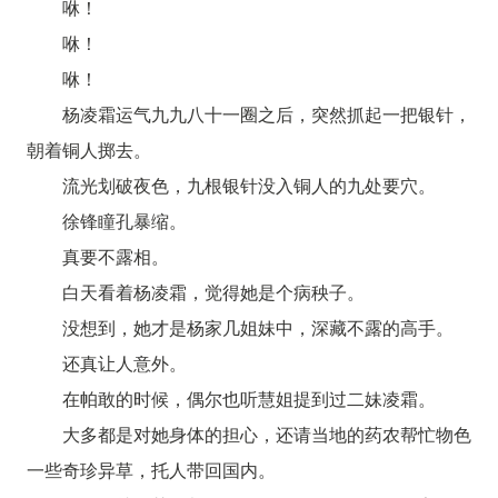
咻！
咻！
咻！
杨凌霜运气九九八十一圈之后，突然抓起一把银针，
朝着铜人掷去。
流光划破夜色，九根银针没入铜人的九处要穴。
徐锋瞳孔暴缩。
真要不露相。
白天看着杨凌霜，觉得她是个病秧子。
没想到，她才是杨家几姐妹中，深藏不露的高手。
还真让人意外。
在帕敢的时候，偶尔也听慧姐提到过二妹凌霜。
大多都是对她身体的担心，还请当地的药农帮忙物色
一些奇珍异草，托人带回国内。