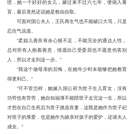
愤，她一个好好的女儿，嫁过来不过六七年，便病入膏
肓，最后竟然还说她是咎由自取。
可面对国公夫人，王氏再生气也不能破口大骂，只是
忍住气说道。
“柔姐儿善良有余心狠不足，不能完全的通达人性，
总对所有人抱着善意，情愿自己受委屈也不愿意伤害别
人，所以才走到这一步。”
“我这个做母亲的后悔，在她年少时未能够把她教育
得更利己。”
“可不管怎样，她嫁入国公府为世子生儿育女，没有
功劳也有苦劳，她自知福薄不能陪世子走完这一生，所以
才想在自己生死后为世子挑选良妻，这既是她作为世子妃
对世子的厚爱，也是她作为娘亲对孩子的爱护，还请夫人
成全。”