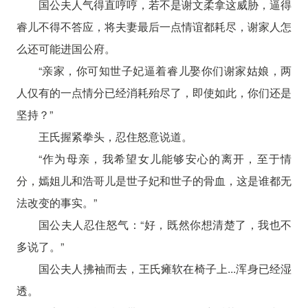
国公夫人气得直哼哼，若不是谢文柔拿这威胁，逼得
睿儿不得不答应，将夫妻最后一点情谊都耗尽，谢家人怎
么还可能进国公府。
“亲家，你可知世子妃逼着睿儿娶你们谢家姑娘，两
人仅有的一点情分已经消耗殆尽了，即使如此，你们还是
坚持？”
王氏握紧拳头，忍住怒意说道。
“作为母亲，我希望女儿能够安心的离开，至于情
分，嫣姐儿和浩哥儿是世子妃和世子的骨血，这是谁都无
法改变的事实。”
国公夫人忍住怒气：“好，既然你想清楚了，我也不
多说了。”
国公夫人拂袖而去，王氏瘫软在椅子上...浑身已经湿
透。