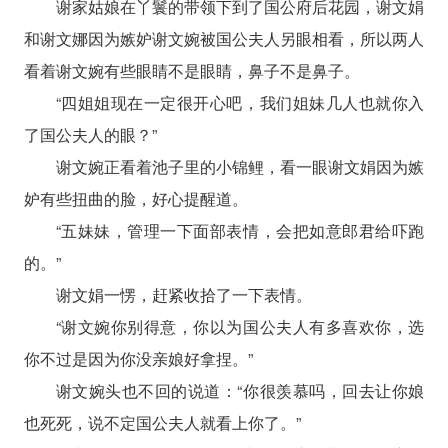
谢家姑娘在丫鬟的带领下到了国公府后花园，谢文娟
和谢文娜因为嫉妒谢文婉被国公夫人另眼相看，所以两人
看着谢文婉有些眼睛不是眼睛，鼻子不是鼻子。
“四姐姐现在一定很开心吧，我们姐妹几人也就你入
了国公夫人的眼？”
谢文婉正看着池子里的小锦鲤，看一眼谢文娟因为嫉
妒有些扭曲的脸，好心提醒道。
“五妹妹，管理一下面部表情，会把如意郎君给吓跑
的。”
谢文娟一愣，赶紧收拾了一下表情。
“谢文婉你别得意，你以为国公夫人有多喜欢你，选
你不过是因为你没亲娘好拿捏。”
谢文婉头也不回的说道：“你很羡慕吗，回去让你娘
也死死，说不定国公夫人就看上你了。”