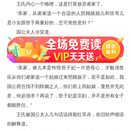
王氏内心一个咯噔，这是打算放弃谢家了。
“亲家，从谢家选一个合适的人照顾嫣姐儿和浩哥儿
是小女跟世子商量好的，怎可突然变卦？”
国公夫人冷笑道。
“亲家，睿儿本是怜惜世子妃一片慈母心，才勉强答
应从你们谢家选一个姑娘过来照顾孩子，若不是如此，我
国公府岂找不到联姻之人，你们府上四姑娘，显然并无此
意，何必强求？再说了，世子妃是宗妇，并不是所有女子
都能胜任。”
王氏被国公夫人几句话说得面红耳赤，依旧轻声细语
的解释道。