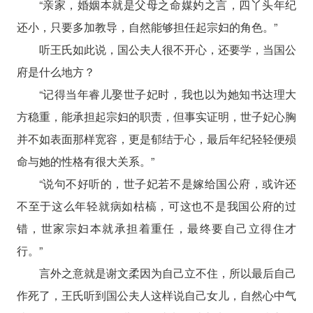
“亲家，婚姻本就是父母之命媒妁之言，四丫头年纪
还小，只要多加教导，自然能够担任起宗妇的角色。”
听王氏如此说，国公夫人很不开心，还要学，当国公
府是什么地方？
“记得当年睿儿娶世子妃时，我也以为她知书达理大
方稳重，能承担起宗妇的职责，但事实证明，世子妃心胸
并不如表面那样宽容，更是郁结于心，最后年纪轻轻便殒
命与她的性格有很大关系。”
“说句不好听的，世子妃若不是嫁给国公府，或许还
不至于这么年轻就病如枯槁，可这也不是我国公府的过
错，世家宗妇本就承担着重任，最终要自己立得住才
行。”
言外之意就是谢文柔因为自己立不住，所以最后自己
作死了，王氏听到国公夫人这样说自己女儿，自然心中气