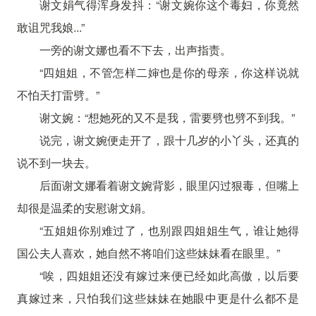
谢文娟气得浑身发抖：“谢文婉你这个毒妇，你竟然
敢诅咒我娘...”
一旁的谢文娜也看不下去，出声指责。
“四姐姐，不管怎样二婶也是你的母亲，你这样说就
不怕天打雷劈。”
谢文婉：“想她死的又不是我，雷要劈也劈不到我。”
说完，谢文婉便走开了，跟十几岁的小丫头，还真的
说不到一块去。
后面谢文娜看着谢文婉背影，眼里闪过狠毒，但嘴上
却很是温柔的安慰谢文娟。
“五姐姐你别难过了，也别跟四姐姐生气，谁让她得
国公夫人喜欢，她自然不将咱们这些妹妹看在眼里。”
“唉，四姐姐还没有嫁过来便已经如此高傲，以后要
真嫁过来，只怕我们这些妹妹在她眼中更是什么都不是