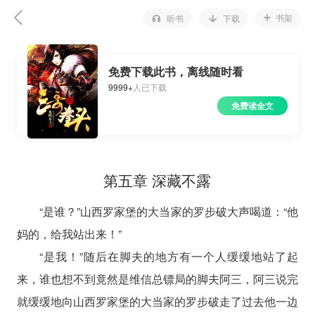
书架
听书
下载
免费下载此书，离线随时看
9999+
人已下载
免费读全文
第五章 深藏不露
“是谁？”山西罗家堡的大当家的罗步破大声喝道：“他
妈的，给我站出来！”
“是我！”随后在脚夫的地方有一个人缓缓地站了起
来，谁也想不到竟然是维信总镖局的脚夫阿三，阿三说完
就缓缓地向山西罗家堡的大当家的罗步破走了过去他一边