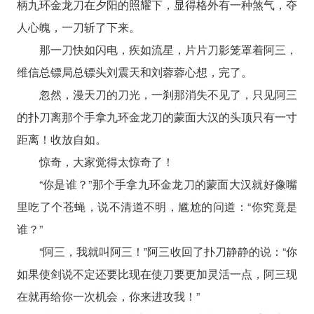
柄九环金龙刀在夕阳的照耀下，显得格外有一种煞气，夺
人心魄，一刀斩了下来。
那一刀快如闪电，疾如流星，片片刀影笼罩着阿三，
维信总镖局总镖头刘震天和刘蓉蓉心想，完了。
忽然，漫天刀的刀光，一刹那消失不见了，只见阿三
的扑刀离那个手拿九环金龙刀的蒙面大汉的头顶只有一寸
距离！收放自如。
惊奇，大家觉得太惊奇了！
“你是谁？”那个手拿九环金龙刀的蒙面大汉就好像嘴
里吃了个苍蝇，说不清道不明，尴尬的问道：“你究竟是
谁？”
“阿三，我就叫阿三！”阿三收回了扑刀静静的说：“你
如果使剑说不定还要比现在使刀要更加灵活一点，阿三现
在就再给你一次机会，你来进攻我！”