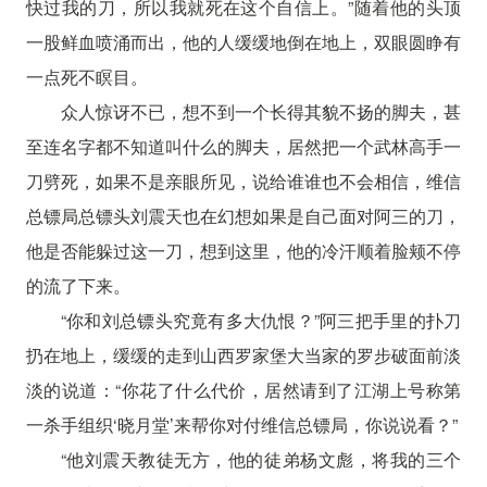
快过我的刀，所以我就死在这个自信上。”随着他的头顶
一股鲜血喷涌而出，他的人缓缓地倒在地上，双眼圆睁有
一点死不瞑目。
众人惊讶不已，想不到一个长得其貌不扬的脚夫，甚
至连名字都不知道叫什么的脚夫，居然把一个武林高手一
刀劈死，如果不是亲眼所见，说给谁谁也不会相信，维信
总镖局总镖头刘震天也在幻想如果是自己面对阿三的刀，
他是否能躲过这一刀，想到这里，他的冷汗顺着脸颊不停
的流了下来。
“你和刘总镖头究竟有多大仇恨？”阿三把手里的扑刀
扔在地上，缓缓的走到山西罗家堡大当家的罗步破面前淡
淡的说道：“你花了什么代价，居然请到了江湖上号称第
一杀手组织‘晓月堂’来帮你对付维信总镖局，你说说看？”
“他刘震天教徒无方，他的徒弟杨文彪，将我的三个