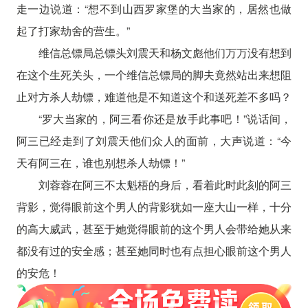
走一边说道：“想不到山西罗家堡的大当家的，居然也做
起了打家劫舍的营生。”
维信总镖局总镖头刘震天和杨文彪他们万万没有想到
在这个生死关头，一个维信总镖局的脚夫竟然站出来想阻
止对方杀人劫镖，难道他是不知道这个和送死差不多吗？
“罗大当家的，阿三看你还是放手此事吧！”说话间，
阿三已经走到了刘震天他们众人的面前，大声说道：“今
天有阿三在，谁也别想杀人劫镖！”
刘蓉蓉在阿三不太魁梧的身后，看着此时此刻的阿三
背影，觉得眼前这个男人的背影犹如一座大山一样，十分
的高大威武，甚至于她觉得眼前的这个男人会带给她从来
都没有过的安全感；甚至她同时也有点担心眼前这个男人
的安危！