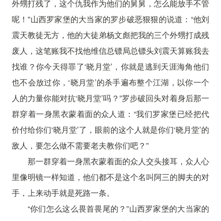
外甥打残了，这个仇我作为他们的舅舅，怎么能放手不管
呢！”山西罗家堡的大当家的罗步破恶狠狠的说道：“他刘
震天教徒无方，他的大徒弟杨文彪把我的三个外甥打成残
废人，这笔账我不找他维信总镖局总镖头刘震天算账我去
找谁？你今天得罪了‘晓月堂’，你就是逃到天涯海角他们
也不会放过你，‘晓月堂’的杀手遍布整个江湖，以你一个
人的力量你能对抗‘晓月堂’吗？”罗步破回头对着身后那一
群穿着一身黑衣蒙着面的众人道：“我们罗家堡已经把代
价付给你们‘晓月堂’了，眼前的这个人就是你们‘晓月堂’的
敌人，要怎么做不需要老夫教你们吧？”
那一群穿着一身黑衣蒙着面的众人交头接耳，众人心
里像明镜一样知道，他们都不是这个名叫阿三的脚夫的对
手，上来动手就是死路一条。
“你们怎么这么畏首畏尾的？”山西罗家堡的大当家的