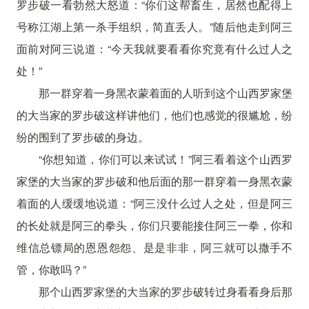
罗步破一看勃然大怒道：“你们这帮畜生，居然也配得上
号称江湖上第一杀手组织，简直丢人。”随后他走到阿三
面前对阿三说道：“今天我就要看看你究竟有什么过人之
处！”
那一群穿着一身黑衣蒙着面的人听到这个山西罗家堡
的大当家的罗步破这样讲他们，他们也感觉的很尴尬，纷
纷的围到了罗步破的身边。
“你想知道，你们可以来试试！”阿三看着这个山西罗
家堡的大当家的罗步破和他后面的那一群穿着一身黑衣蒙
着面的人缓缓地说道：“阿三没什么过人之处，但是阿三
的长处就是阿三的拳头，你们只要能接住阿三一拳，你和
维信总镖局的恩恩怨怨、是是非非，阿三就可以撒手不
管，你敢吗？”
那个山西罗家堡的大当家的罗步破转过身看看身后那