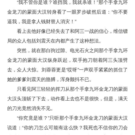
“我不管你是谁？谁挡我，我就杀谁！”那个手拿九环
金龙刀的蒙面大汉转身看了一眼罗步破然后道：“你不要
逼我，我是拿人钱财替人消灾！”
看上去他好像已经失去了和阿三一战的信心，维信镖
局的众人包括刘震天在内都产生了这种想法。
突然，就在那白驹过隙、电光石火之间那个手拿九环
金龙刀的蒙面大汉纵身跃起，双手抱刀朝着阿三头顶劈
去，众人大惊。刘蓉蓉更是“哎呀”一声双手紧紧的抓住了
她的爹爹刘震天的胳膊，浑身颤抖不已。
只看见阿三轻轻的挥刀从那个手拿九环金龙刀的蒙面
大汉头顶斩了下去，动作看上去也不是很快，但是，满天
的刀光竟然消失不见。
“你究竟是谁？”只听那个手拿九环金龙刀的蒙面大汉
说道：“你的刀怎么可能有这么快？我死也不信你的刀会