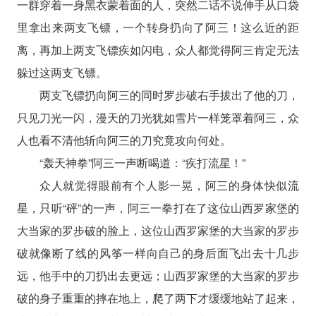
一群穿着一身黑衣蒙着面的人，突然二话不说伸手从口袋
里拿出来两支飞镖，一个转身扔向了阿三！这么近的距
离，再加上两支飞镖疾如闪电，众人都觉得阿三肯定无法
躲过这两支飞镖。
两支飞镖扔向阿三的同时罗步破右手拔出了他的刀，
只见刀光一闪，漫天的刀光犹如雪片一样笼罩着阿三，众
人也看不清他斩向阿三的刀究竟攻向何处。
“轰天神拳”阿三一声断喝道：“疾打流星！”
众人就觉得眼前有个人影一晃，阿三的身体快似流
星，只听“砰”的一声，阿三一拳打在了这位山西罗家堡的
大当家的罗步破的脸上，这位山西罗家堡的大当家的罗步
破就像断了线的风筝一样向自己的身后面飞出去十几步
远，他手中的刀扔出去更远；山西罗家堡的大当家的罗步
破的身子重重的摔在地上，爬了两下才缓缓地站了起来，