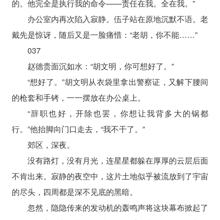
的。他完全是执行我的命令——责任在我。全在我。”
办公室内再次陷入寂静。伍子站在原地沉默不语。老
戴先是惊讶，随后又是一脸痛惜：“老胡，你不能……”
037
赵德贵面沉如水：“胡文明，你可想好了。”
“想好了。”胡文明从衣袋里拿出警察证，又解下腰间
的枪套和手铐，一一摆放在办公桌上。
“辞职也好，开除也罢，你想让我背多大的锅都
行。”他抬脚向门口走去，“我不干了。”
郊区，深夜。
没有路灯，没有月光，连星星都躲在厚厚的云层后面
不肯出来。寂静的夜空中，这片土地似乎被流放到了宇宙
的尽头，四周都是深不见底的黑暗。
忽然，隐隐传来的发动机的轰鸣声将这块幕布掀起了