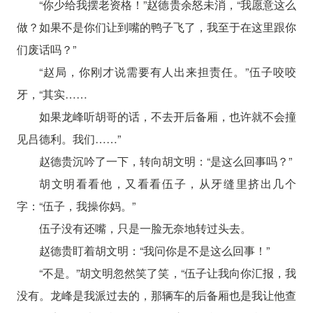
“你少给我摆老资格！”赵德贵余怒未消，“我愿意这么
做？如果不是你们让到嘴的鸭子飞了，我至于在这里跟你
们废话吗？”
“赵局，你刚才说需要有人出来担责任。”伍子咬咬
牙，“其实……
如果龙峰听胡哥的话，不去开后备厢，也许就不会撞
见吕德利。我们……”
赵德贵沉吟了一下，转向胡文明：“是这么回事吗？”
胡文明看看他，又看看伍子，从牙缝里挤出几个
字：“伍子，我操你妈。”
伍子没有还嘴，只是一脸无奈地转过头去。
赵德贵盯着胡文明：“我问你是不是这么回事！”
“不是。”胡文明忽然笑了笑，“伍子让我向你汇报，我
没有。龙峰是我派过去的，那辆车的后备厢也是我让他查