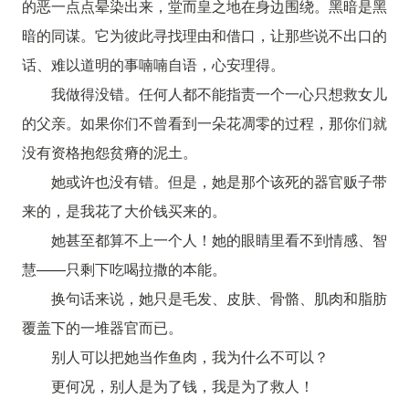
的恶一点点晕染出来，堂而皇之地在身边围绕。黑暗是黑
暗的同谋。它为彼此寻找理由和借口，让那些说不出口的
话、难以道明的事喃喃自语，心安理得。
我做得没错。任何人都不能指责一个一心只想救女儿
的父亲。如果你们不曾看到一朵花凋零的过程，那你们就
没有资格抱怨贫瘠的泥土。
她或许也没有错。但是，她是那个该死的器官贩子带
来的，是我花了大价钱买来的。
她甚至都算不上一个人！她的眼睛里看不到情感、智
慧——只剩下吃喝拉撒的本能。
换句话来说，她只是毛发、皮肤、骨骼、肌肉和脂肪
覆盖下的一堆器官而已。
别人可以把她当作鱼肉，我为什么不可以？
更何况，别人是为了钱，我是为了救人！