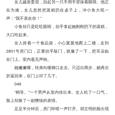
女儿越发委屈，抬起另一只手用手背抹着眼睛。他正
在为难，女儿忽然把蒸糕扔在桌子上，冲小鱼大吼一
声：“我不喜欢你！”
小鱼却只是眨眨眼睛，抬手拿起她刚刚扔下的蒸糕，
大口吃起来。
女人拎着一个食品袋，小心翼翼地爬上二楼，走到
2801号房门口，正要抬手敲门，犹豫了一下，把耳朵贴
在门上。室内毫无声响。
她撇撇嘴，转身向楼梯口走去。只迈出两步，她再次
折返回来，在门上叩了几下。
046
“稍等。”一个男声从室内传出来。女人松了一口气，
脸上却换了一副懊恼的表情。
足足半分钟后，房门咔嗒一声打开。胡文明的脸出现