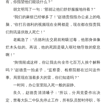
有，你指望他们能说什么？”
胡文明骂了一句：“那就让他们舒舒服服地待着？”
“我们的麻烦已经够多了！”赵德贵指指办公桌上的电
脑，“你打吕德利的视频现在全网都是，现在都在指责我
们刑讯逼供致人死亡！”
老戴急了：“吕德利去交易前刚吸过毒，他那身体像
烂木头似的。再说，他的死因是吸入呕吐物导致的窒息
啊！”
“舆情闹成这样，你让我去向全市七百万人挨个解释
吗？”赵德贵一拍桌子，“监察委、检察院都在过问这件
事。局里现在顶着多大的雷，你们知道吗？”
一时间，办公室里陷入死一般的寂静。
良久，赵德贵清清嗓子：“所以，分局党委作出决
定，禁毒大队二中队先停止工作，所有队员暂时停职，等