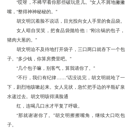
“哎呀，不稀罕看你那些破玩意儿。”女人不屑地撇撇
嘴，“整得神神秘秘的。”
胡文明沉着脸不说话，目光投向女人手里的食品袋。
女人暗自笑笑，把食品袋抛给他：“刚出锅的包子，
猪肉大葱的。”
胡文明迫不及待地打开袋子，三口两口就吞下一个包
子。“多少钱，你算房费里吧。”
“几个包子嘛，别客气，算我请你了。”
“不行，我们有纪律……”话没说完，胡文明就呛了一
下，剧烈地咳嗽起来。女人见状，急忙把手边的半瓶矿泉
水递过去。胡文明咳得满脸通
红，连喝几口水才平复了呼吸。
“那就谢谢你了。”胡文明擦擦嘴角，继续大口吃包
子。