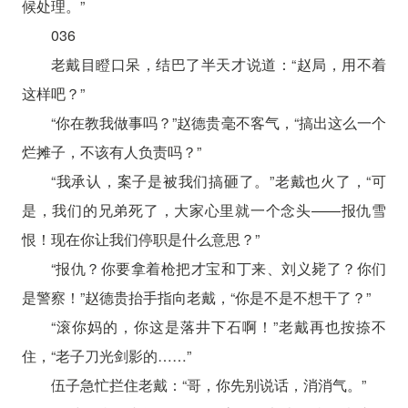
候处理。”
036
老戴目瞪口呆，结巴了半天才说道：“赵局，用不着
这样吧？”
“你在教我做事吗？”赵德贵毫不客气，“搞出这么一个
烂摊子，不该有人负责吗？”
“我承认，案子是被我们搞砸了。”老戴也火了，“可
是，我们的兄弟死了，大家心里就一个念头——报仇雪
恨！现在你让我们停职是什么意思？”
“报仇？你要拿着枪把才宝和丁来、刘义毙了？你们
是警察！”赵德贵抬手指向老戴，“你是不是不想干了？”
“滚你妈的，你这是落井下石啊！”老戴再也按捺不
住，“老子刀光剑影的……”
伍子急忙拦住老戴：“哥，你先别说话，消消气。”