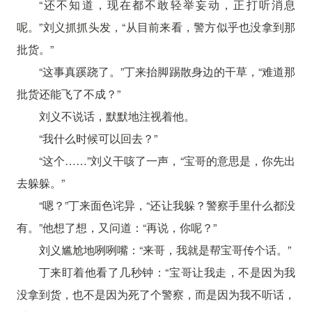
“还不知道，现在都不敢轻举妄动，正打听消息
呢。”刘义抓抓头发，“从目前来看，警方似乎也没拿到那
批货。”
“这事真蹊跷了。”丁来抬脚踢散身边的干草，“难道那
批货还能飞了不成？”
刘义不说话，默默地注视着他。
“我什么时候可以回去？”
“这个……”刘义干咳了一声，“宝哥的意思是，你先出
去躲躲。”
“嗯？”丁来面色诧异，“还让我躲？警察手里什么都没
有。”他想了想，又问道：“再说，你呢？”
刘义尴尬地咧咧嘴：“来哥，我就是帮宝哥传个话。”
丁来盯着他看了几秒钟：“宝哥让我走，不是因为我
没拿到货，也不是因为死了个警察，而是因为我不听话，