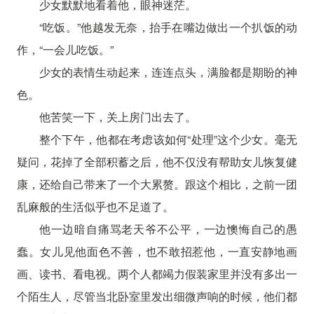
少女默默地看着他，眼神迷茫。
“吃饭。”他越发无奈，抬手在嘴边做出一个扒饭的动
作，“一会儿吃饭。”
少女的表情生动起来，连连点头，满脸都是期盼的神
色。
他苦笑一下，关上房门出去了。
整个下午，他都在考虑该如何“处理”这个少女。毫无
疑问，花掉了全部积蓄之后，他不仅没有帮助女儿恢复健
康，还给自己带来了一个大累赘。跟这个相比，之前一团
乱麻般的生活似乎也不足道了。
他一边暗自痛骂老天爷不公平，一边懊悔自己的愚
蠢。女儿见他面色不善，也不敢招惹他，一直安静地画
画、读书、看电视。两个人都竭力假装家里并没有多出一
个陌生人，尽管当北卧室里发出细微声响的时候，他们都