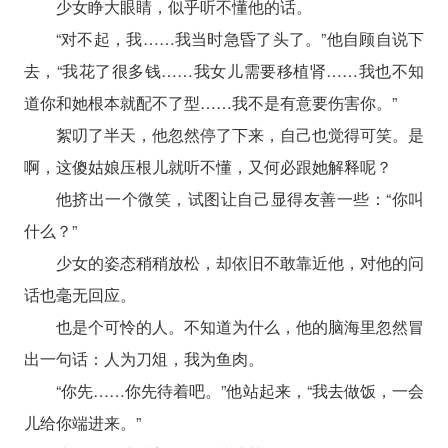
少女睁大眼睛，似乎听不懂他的话。
“对不起，我……我当时急昏了头了。”他自顾自说下
去，“我花了很多钱……我女儿需要移植肾……我也不知
道你和她根本就配不了型……我不是有意要伤害你。”
絮叨了半天，他忽然停了下来，自己也觉得可笑。是
啊，这傻姑娘压根儿就听不懂，又何必跟她解释呢？
他挤出一个微笑，试图让自己显得友善一些：“你叫
什么？”
少女的姿态稍稍放松，却依旧不敢靠近他，对他的问
话也毫无回应。
也是个可怜的人。不知道为什么，他的脑海里忽然冒
出一句话：人为刀俎，我为鱼肉。
“你先……你先待着吧。”他站起来，“我去做饭，一会
儿给你端进来。”