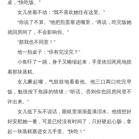
桌，“快吃饭。”
女儿坐着不动：“我不喜欢她住在这里。”
“你说了不算。”他把煎蛋塞进嘴里，“再说，吃完饭她
就回房间了，不会影响你。”
“那我也不同意！”
他一拍桌子：“你有完没完？”
小鱼吓了一跳，身子又蜷缩起来，手里依旧死死地抓
着那块蒸糕。
女儿噘起嘴，气鼓鼓地看着他。他三口两口吃完早
饭，勉强按下焦躁的情绪：“听话。否则你也回房间里不
许出来。”
女儿低下头不说话，眼眶里渐渐盈满泪水。他很想好
好安慰她一番，可是已经没有时间了，只好硬起心肠，拿
起一块蒸糕塞进女儿手里。“快吃！”