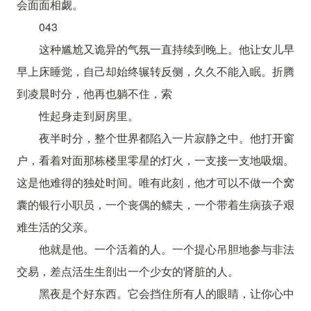
会面面相觑。
043
这种尴尬又诡异的气氛一直持续到晚上。他让女儿早
早上床睡觉，自己却始终辗转反侧，久久不能入眠。折腾
到凌晨时分，他再也躺不住，索
性起身走到厨房里。
夜半时分，整个世界都陷入一片寂静之中。他打开窗
户，看着对面那栋楼里零星的灯火，一支接一支地吸烟。
这是他难得的独处时间。唯有此刻，他才可以不做一个窝
囊的银行小职员，一个丧偶的鳏夫，一个带着生病孩子艰
难生活的父亲。
他就是他。一个活着的人。一个提心吊胆地参与非法
交易，差点活生生剖出一个少女的肾脏的人。
黑夜是个好东西。它会挡住所有人的眼睛，让你心中