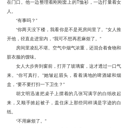
在门口。他一边整理着刚刚套上的T恤衫，一边打量着女
人。
“有事吗？”
“你两天没下楼，我看你是不是死房间里了。”女人推
开他，径直走进室内，“我可不想再惹麻烦了。”
房间里凌乱不堪。空气中烟气浓重，还混合着食物和
脏衣服的馊味。
女人大步奔到窗前，打开了玻璃窗，这才透过一口气
来。“你可真行。”她皱起眉头，看着满地的啤酒罐和烟
盒，“要不要打扫一下卫生？”
胡文明迅速把桌子上摆着的几张写满字的白纸收起
来，又顺手掀起被子，盖住床上那些同样满是字迹的白
纸。
“不用麻烦了。”