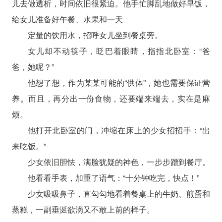
儿去做透析，时间依旧很紧迫。他手忙脚乱地做好早饭，
给女儿准备好午餐、水果和一天
定量的饮用水，招呼女儿坐到餐桌旁。
女儿却不动筷子，眨巴着眼睛，指指北卧室：“爸
爸，她呢？”
他想了想，作为某某可能的“供体”，她也需要保证营
养。而且，再分出一份食物，还要端来端去，实在是麻
烦。
他打开北卧室的门，冲缩在床上的少女招招手：“出
来吃饭。”
少女依旧胆怯，满脸犹疑的神色，一步步蹭到餐厅。
他看看手表，加重了语气：“十分钟吃完，快点！”
少女吸吸鼻子，直勾勾地看着餐桌上的牛奶、煎蛋和
蒸糕，一副垂涎欲滴又不敢上前的样子。