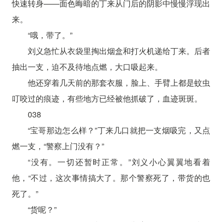
快速转身——面色晦暗的丁来从门后的阴影中慢慢浮现出
来。
“哦，带了。”
刘义急忙从衣袋里掏出烟盒和打火机递给丁来。后者
抽出一支，迫不及待地点燃，大口吸起来。
他还穿着几天前的那套衣服，脸上、手臂上都是蚊虫
叮咬过的痕迹，有些地方已经被他抓破了，血迹斑斑。
038
“宝哥那边怎么样？”丁来几口就把一支烟吸完，又点
燃一支，“警察上门没有？”
“没有。一切还暂时正常。”刘义小心翼翼地看着
他，“不过，这次事情搞大了。那个警察死了，带货的也
死了。”
“货呢？”