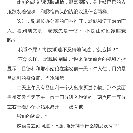
此刻的胡文明满脸胡楂，眼窝深陷，身上皱巴巴的衣
服散发着馊味，和露宿街头的流浪汉没什么两样。
这时，副局长办公室的门被推开，老戴和伍子匆匆而
入。看到胡文明，老戴先是一愣：“不是让你回家睡觉
吗？”
“我睡个屁！”胡文明迫不及待地问道，“怎么样？”
“不怎么样。”老戴撇撇嘴，“悦来旅馆前台的视频监控
显示，吕德利和那小姑娘在案发前一天下午入住，用的是
吕德利的身份证。当晚和第
二天上午只有吕德利一个人出来买过食物。那个蒙面
男是案发当天下午一点十四分进入旅馆的，两点四十五分
左右带着那个小姑娘离开——没有被
强迫的迹象。”
赵德贵立刻问道：“他们随身携带什么物品没有？”