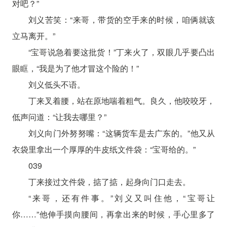
对吧？”
刘义苦笑：“来哥，带货的空手来的时候，咱俩就该
立马离开。”
“宝哥说急着要这批货！”丁来火了，双眼几乎要凸出
眼眶，“我是为了他才冒这个险的！”
刘义低头不语。
丁来叉着腰，站在原地喘着粗气。良久，他咬咬牙，
低声问道：“让我去哪里？”
刘义向门外努努嘴：“这辆货车是去广东的。”他又从
衣袋里拿出一个厚厚的牛皮纸文件袋：“宝哥给的。”
039
丁来接过文件袋，掂了掂，起身向门口走去。
“来哥，还有件事。”刘义又叫住他，“宝哥让
你……”他伸手摸向腰间，再拿出来的时候，手心里多了