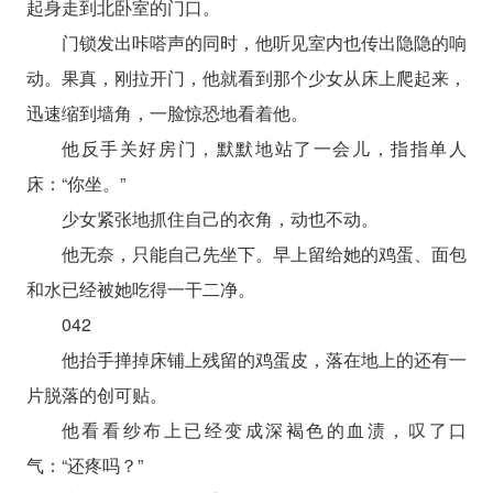
起身走到北卧室的门口。
门锁发出咔嗒声的同时，他听见室内也传出隐隐的响
动。果真，刚拉开门，他就看到那个少女从床上爬起来，
迅速缩到墙角，一脸惊恐地看着他。
他反手关好房门，默默地站了一会儿，指指单人
床：“你坐。”
少女紧张地抓住自己的衣角，动也不动。
他无奈，只能自己先坐下。早上留给她的鸡蛋、面包
和水已经被她吃得一干二净。
042
他抬手掸掉床铺上残留的鸡蛋皮，落在地上的还有一
片脱落的创可贴。
他看看纱布上已经变成深褐色的血渍，叹了口
气：“还疼吗？”