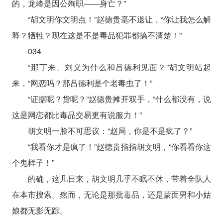
的，龙峰是因公殉职——身亡？”
“胡文明你文明点！”赵德贵毫不退让，“你让我怎么解
释？牺牲？现在这是不是毒品犯罪都搞不清楚！”
034
“那丁来、刘义为什么和吕德利见面？”胡文明站起
来，“网恋吗？那吕德利是个老毒虫了！”
“证据呢？货呢？”赵德贵摊开双手，“什么都没有，说
这是网恋都比毒品交易更有说服力！”
胡文明一脸不可思议：“赵局，你是不是疯了？”
“我看你才是疯了！”赵德贵指指胡文明，“你看看你这
个鬼样子！”
的确，这几日来，胡文明几乎不眠不休，带着全队人
在本市搜索。然而，无论是那批毒品，还是蒙面男和小姑
娘都无影无踪。