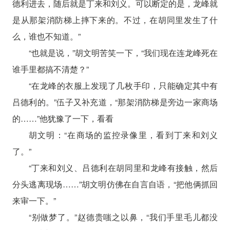
德利进去，随后就是丁来和刘义。可以断定的是，龙峰就
是从那架消防梯上摔下来的。不过，在胡同里发生了什
么，谁也不知道。”
“也就是说，”胡文明苦笑一下，“我们现在连龙峰死在
谁手里都搞不清楚？”
“在龙峰的衣服上发现了几枚手印，只能确定其中有
吕德利的。”伍子又补充道，“那架消防梯是旁边一家商场
的……”他犹豫了一下，看看
胡文明：“在商场的监控录像里，看到丁来和刘义
了。”
“丁来和刘义、吕德利在胡同里和龙峰有接触，然后
分头逃离现场……”胡文明仿佛在自言自语，“把他俩抓回
来审一下。”
“别做梦了。”赵德贵嗤之以鼻，“我们手里毛儿都没