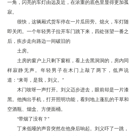
一角，闪亮的车灯由远及近，在浓重的底色里显得更加孤
寂。
很快，这辆厢式货车停在一片瓜田旁。熄火，车灯随
即关闭。一个年轻男子拉开车门跳下来，四处张望一番之
后，疾步走向路边一间破旧的
土房。
土房的窗户上只剩下窗框，看上去黑洞洞的，房内同
样寂静无声。年轻男子在木门上敲了两下，低声说
道：“来哥，是我，刘义。”
木门吱呀一声打开。刘义迈步进去，眼前却是一片漆
黑。他掏出手机，打开照明功能，看到地上蓬乱的干草和
空酒瓶、烟盒、方便面桶。
“带烟了没有？”
丁来低哑的声音突然在他身后响起。刘义吓了一跳，