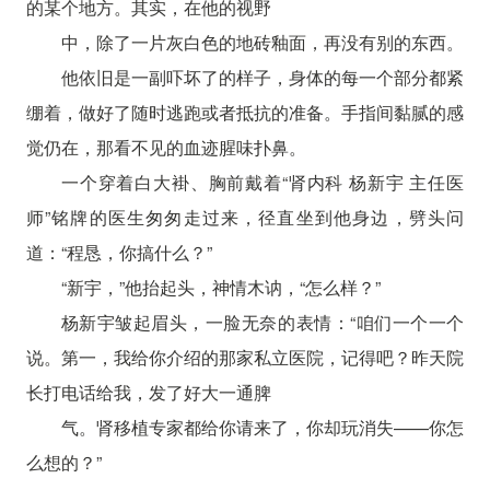
的某个地方。其实，在他的视野
中，除了一片灰白色的地砖釉面，再没有别的东西。
他依旧是一副吓坏了的样子，身体的每一个部分都紧
绷着，做好了随时逃跑或者抵抗的准备。手指间黏腻的感
觉仍在，那看不见的血迹腥味扑鼻。
一个穿着白大褂、胸前戴着“肾内科 杨新宇 主任医
师”铭牌的医生匆匆走过来，径直坐到他身边，劈头问
道：“程恳，你搞什么？”
“新宇，”他抬起头，神情木讷，“怎么样？”
杨新宇皱起眉头，一脸无奈的表情：“咱们一个一个
说。第一，我给你介绍的那家私立医院，记得吧？昨天院
长打电话给我，发了好大一通脾
气。肾移植专家都给你请来了，你却玩消失——你怎
么想的？”