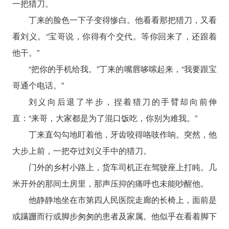
一把猎刀。
丁来的脸色一下子变得惨白。他看看那把猎刀，又看
看刘义。“宝哥说，你得有个交代。等你回来了，还跟着
他干。”
“把你的手机给我。”丁来的嘴唇哆嗦起来，“我要跟宝
哥通个电话。”
刘义向后退了半步，捏着猎刀的手臂却向前伸
直：“来哥，大家都是为了混口饭吃，你别为难我。”
丁来直勾勾地盯着他，牙齿咬得咯吱作响。突然，他
大步上前，一把夺过刘义手中的猎刀。
门外的乡村小路上，货车司机正在驾驶座上打盹。几
米开外的那间土房里，那声压抑的痛呼也未能吵醒他。
他静静地坐在市第四人民医院走廊的长椅上，面前是
或蹒跚而行或脚步匆匆的患者及家属。他似乎在看着脚下