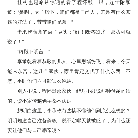
杜构也是略带惊诧的看了程怀默一眼，连忙附和
道：“是啊，太子殿下，咱们都是自己人，若是有什么赚
钱的好法子，带带咱们兄弟！”
李承乾满意的点了点头：“好！既然如此，那我可就
说了！”
“请殿下明言！”
李承乾看着恭敬的几人，心里思绪纷飞，看来，今天
能来东宫，这几个家伙，家里肯定交代了什么东西，不
然，平时他们不可能这么说话。
别人不说，程怀默那家伙，绝对不敢说那种僭越的话
的，说不定僭越俩字都不认识。
想明白这里，李承乾有些搞不懂他们到底怎么想的？
明明知道自己准备辞职，说不定哪天就被贬了，为什么还
要让他们与自己攀亲呢？