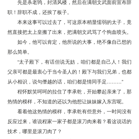
先是杀老鸨，封清风楼，然后在满朝文武面前宣布辞
职！辞职不成，还挨了板子。
本来这事可以过去了，可这原本稍显懦弱的太子，竟
然直接把太上皇搬了出来，把满朝文武骂了个狗血喷头。
如今，他可以肯定，他所说的大事，绝不像自己想的
那么简单。
“太子殿下，有话但说无妨，咱们都是自己人！我们
父亲可都是最衷心于当今圣人的！殿下与我们兄弟，也都
从小相识，说句僭越的话，咱们都是情同手足………”
程怀默笑呵呵的拉住了李承乾，开始攀起亲来了，那
热情的模样，不知道的还以为他想让妹妹嫁入东宫呢。
看着他这热情的模样，李承乾有些意外，一时间没有
反应过来，谁说程家一家子都是滚刀肉来着？看这说话的
技术，哪里是滚刀肉了？