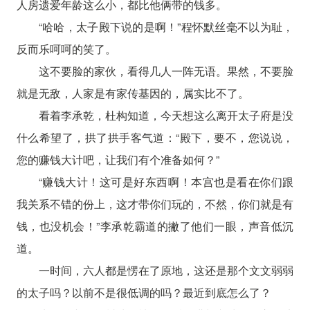
人房遗爱年龄这么小，都比他俩带的钱多。
“哈哈，太子殿下说的是啊！”程怀默丝毫不以为耻，
反而乐呵呵的笑了。
这不要脸的家伙，看得几人一阵无语。果然，不要脸
就是无敌，人家是有家传基因的，属实比不了。
看着李承乾，杜构知道，今天想这么离开太子府是没
什么希望了，拱了拱手客气道：“殿下，要不，您说说，
您的赚钱大计吧，让我们有个准备如何？”
“赚钱大计！这可是好东西啊！本宫也是看在你们跟
我关系不错的份上，这才带你们玩的，不然，你们就是有
钱，也没机会！”李承乾霸道的撇了他们一眼，声音低沉
道。
一时间，六人都是愣在了原地，这还是那个文文弱弱
的太子吗？以前不是很低调的吗？最近到底怎么了？