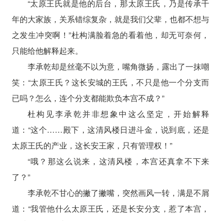
“太原王氏就是他的后台，那太原王氏，乃是传承千
年的大家族，关系错综复杂，就是我们父辈，也都不想与
之发生冲突啊！”杜构满脸着急的看着他，却无可奈何，
只能给他解释起来。
李承乾却是丝毫不以为意，嘴角微扬，露出了一抹嘲
笑：“太原王氏？这长安城的王氏，不只是他一个分支而
已吗？怎么，连个分支都能欺负本宫不成？”
杜构见李承乾并非想象中这么坚定，开始解释
道：“这个……殿下，这清风楼日进斗金，说到底，还是
太原王氏的产业，这长安王家，只有管理权！”
“哦？那这么说来，这清风楼，本宫还真拿不下来
了？”
李承乾不甘心的撇了撇嘴，突然画风一转，满是不屑
道：“我管他什么太原王氏，还是长安分支，惹了本宫，