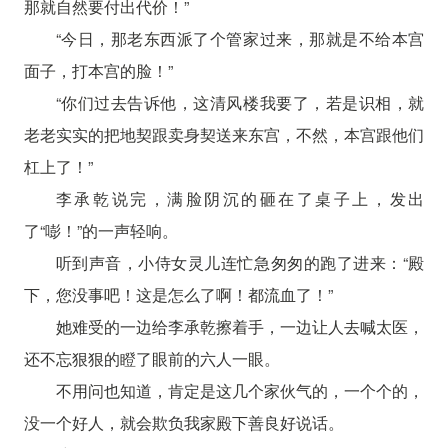
那就自然要付出代价！”
“今日，那老东西派了个管家过来，那就是不给本宫
面子，打本宫的脸！”
“你们过去告诉他，这清风楼我要了，若是识相，就
老老实实的把地契跟卖身契送来东宫，不然，本宫跟他们
杠上了！”
李承乾说完，满脸阴沉的砸在了桌子上，发出
了“嘭！”的一声轻响。
听到声音，小侍女灵儿连忙急匆匆的跑了进来：“殿
下，您没事吧！这是怎么了啊！都流血了！”
她难受的一边给李承乾擦着手，一边让人去喊太医，
还不忘狠狠的瞪了眼前的六人一眼。
不用问也知道，肯定是这几个家伙气的，一个个的，
没一个好人，就会欺负我家殿下善良好说话。