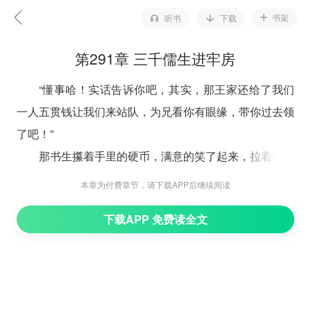
书架
听书
下载
第291章 三千儒生进牢房
“懂事哈！实话告诉你吧，其实，那王家还给了我们
一人五贯钱让我们来站队，为兄看你有眼缘，带你过去领
了吧！”
那书生攥着手里的硬币，满意的笑了起来，拉着李承
乾就要朝前挤，直接被李承乾拦了下来：“兄台，不必
本章为付费章节，请下载APP后继续阅读
了，这点小钱，我还不放在心上，只是有些好奇罢了！多
下载APP 免费读全文
谢兄台解惑，只是我劝你还是早点回去吧，不然等朝廷派
兵镇压，到时