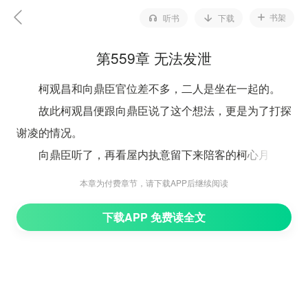
书架
听书
下载
第559章 无法发泄
柯观昌和向鼎臣官位差不多，二人是坐在一起的。
故此柯观昌便跟向鼎臣说了这个想法，更是为了打探
谢凌的情况。
向鼎臣听了，再看屋内执意留下来陪客的柯心月，一
下便明白了柯观昌的意思。
本章为付费章节，请下载APP后继续阅读
柯观昌这是想要让他牵线。
下载APP 免费读全文
向鼎臣笑了笑。
他这下属自从来到了江南之地后，所到之处，不知受
了多少富家小姐的追捧，偏生谢凌还未娶妻，以至于这些
姑娘