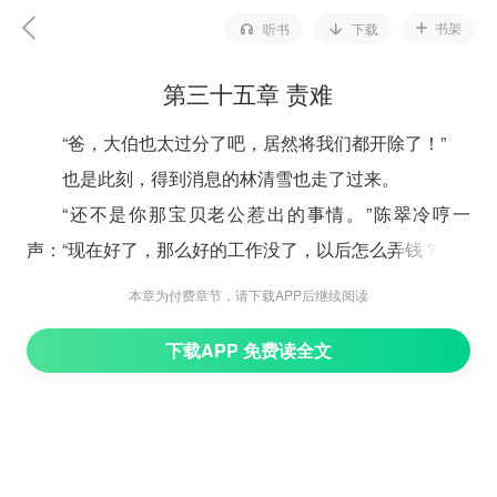
书架
听书
下载
第三十五章 责难
“爸，大伯也太过分了吧，居然将我们都开除了！”
也是此刻，得到消息的林清雪也走了过来。
“还不是你那宝贝老公惹出的事情。”陈翠冷哼一
声：“现在好了，那么好的工作没了，以后怎么弄钱？”
“清雪，你带着穆秋去和你大伯道歉。”林文豪想了
本章为付费章节，请下载APP后继续阅读
想：“让你大伯解这口气。”
下载APP 免费读全文
“爸，穆秋又没错……”林清雪十分不解，怎么