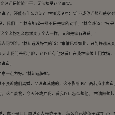
峰还是愤愤不平，无法接受这个事实。
了，还能有什么办法？”林知远冷哼：“难不成你还想和楚家对
，我们十个林家加起来都不是楚家的对手。”林文峰道：“只是
这个废物怎么忽然变了个人一样，又和楚家有联系。”
问到谁。”林知远没好气的道：“事情已经如此，只能静观其变
天让我们丢尽了脸，这以后有他好看！在我林家做上门女婿，
声说道。
意一点为好。”林知远提醒。
不强迫他们离婚，又没说其他的，这不影响吧？”高若岚小声道
，这个废物，今天还戏弄我，看我以后怎么整他。”林清阳想起
，你不是口口声说别人是傻子吗，怎么自己被傻子戏弄了？”