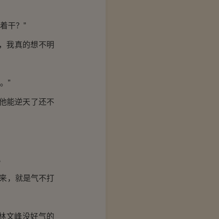
着干？”
，我真的想不明
。”
他能逆天了还不
。
来，就是气不打
林文峰没好气的