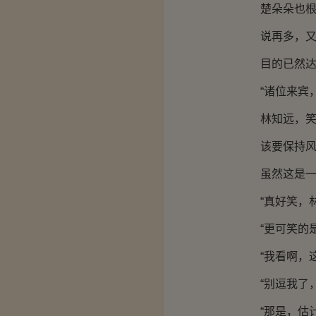
楚朵朵也根本
说再多，又能
目的已然达
“诸位来宾，
林知远，笑了
该要保持风度
虽然这是一场
“真好笑，林
“更可笑的是
“我看啊，这
“别逗我了，
“那是，估计