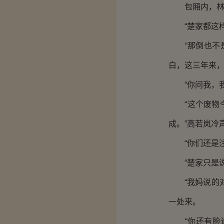
包厢内，林文
“楚家都这样说
“那倒也不是
白，这三年来，
“你问我，我去
“这个废物今
成。”高若岚冷
“你们还是注
“楚家只是说
“我妈说的对
一处来。
“你还有脸说