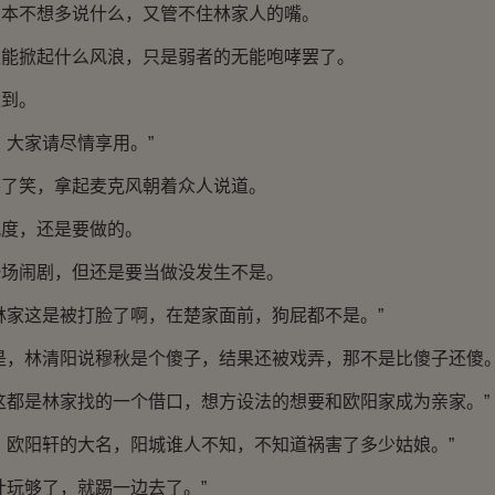
不想多说什么，又管不住林家人的嘴。
掀起什么风浪，只是弱者的无能咆哮罢了。
到。
大家请尽情享用。”
笑，拿起麦克风朝着众人说道。
，还是要做的。
闹剧，但还是要当做没发生不是。
家这是被打脸了啊，在楚家面前，狗屁都不是。”
，林清阳说穆秋是个傻子，结果还被戏弄，那不是比傻子还傻。
都是林家找的一个借口，想方设法的想要和欧阳家成为亲家。”
欧阳轩的大名，阳城谁人不知，不知道祸害了多少姑娘。”
玩够了，就踢一边去了。”