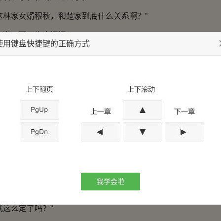
林家女婿穆秋，和楚家到底什么关系啊？”
道，要不你去问问？”
使用键盘快捷键的正确方式
子，楚家大门我都进不去。”
一言，我一语，讨论的不要太欢。
事情，永远都是最精神的。
黑，这被人当笑话的感觉真特么不好受。
个废物！
穆秋的不屑，已经是根深蒂固了，这不是楚朵朵出来说那
我学会啦
这么定了吗？”