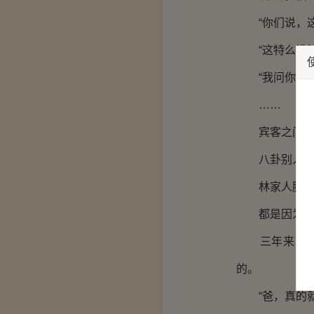
“你们说，这
“这特么谁知
“我问你个锤
……
宾客之间，你
八卦别人家的
林家人脸色乌
都是因为那
三年来，对于
的。
“爸，真的就