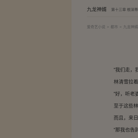
九龙神婿
第十三章 根深
爱奇艺小说
>
都市
>
九龙神婿
“我们走，我
林清雪拉着穆
“好，听老婆
至于这些林家
而且，来日方
“那我也告辞