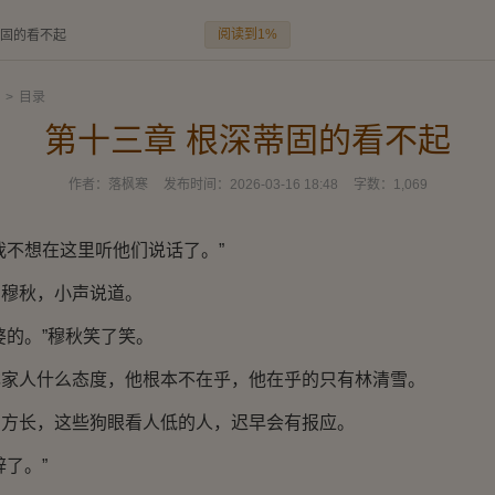
阅读到1%
蒂固的看不起
>
目录
第十三章 根深蒂固的看不起
作者：
落枫寒
发布时间：
2026-03-16 18:48
字数：
1,069
不想在这里听他们说话了。”
秋，小声说道。
的。”穆秋笑了笑。
人什么态度，他根本不在乎，他在乎的只有林清雪。
长，这些狗眼看人低的人，迟早会有报应。
了。”