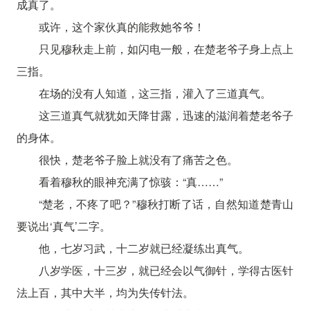
成真了。
或许，这个家伙真的能救她爷爷！
只见穆秋走上前，如闪电一般，在楚老爷子身上点上
三指。
在场的没有人知道，这三指，灌入了三道真气。
这三道真气就犹如天降甘露，迅速的滋润着楚老爷子
的身体。
很快，楚老爷子脸上就没有了痛苦之色。
看着穆秋的眼神充满了惊骇：“真……”
“楚老，不疼了吧？”穆秋打断了话，自然知道楚青山
要说出‘真气’二字。
他，七岁习武，十二岁就已经凝练出真气。
八岁学医，十三岁，就已经会以气御针，学得古医针
法上百，其中大半，均为失传针法。