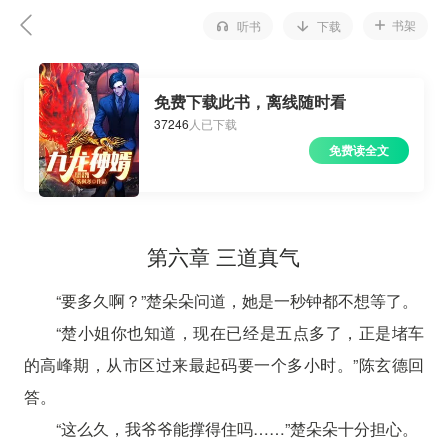
书架
听书
下载
免费下载此书，离线随时看
37246
人已下载
免费读全文
第六章 三道真气
“要多久啊？”楚朵朵问道，她是一秒钟都不想等了。
“楚小姐你也知道，现在已经是五点多了，正是堵车
的高峰期，从市区过来最起码要一个多小时。”陈玄德回
答。
“这么久，我爷爷能撑得住吗……”楚朵朵十分担心。