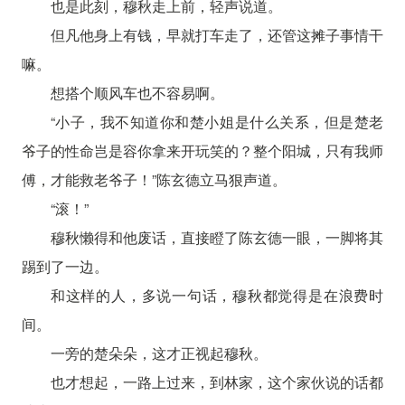
也是此刻，穆秋走上前，轻声说道。
但凡他身上有钱，早就打车走了，还管这摊子事情干
嘛。
想搭个顺风车也不容易啊。
“小子，我不知道你和楚小姐是什么关系，但是楚老
爷子的性命岂是容你拿来开玩笑的？整个阳城，只有我师
傅，才能救老爷子！”陈玄德立马狠声道。
“滚！”
穆秋懒得和他废话，直接瞪了陈玄德一眼，一脚将其
踢到了一边。
和这样的人，多说一句话，穆秋都觉得是在浪费时
间。
一旁的楚朵朵，这才正视起穆秋。
也才想起，一路上过来，到林家，这个家伙说的话都