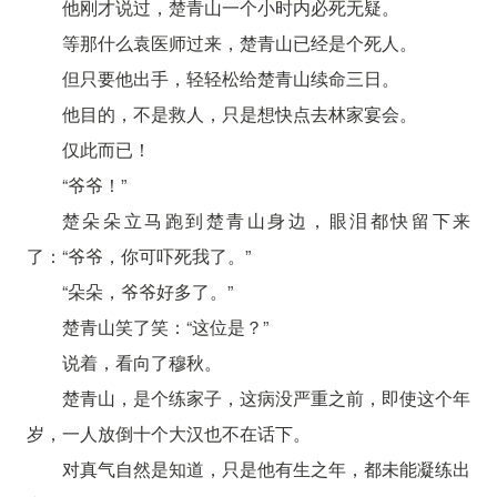
他刚才说过，楚青山一个小时内必死无疑。
等那什么袁医师过来，楚青山已经是个死人。
但只要他出手，轻轻松给楚青山续命三日。
他目的，不是救人，只是想快点去林家宴会。
仅此而已！
“爷爷！”
楚朵朵立马跑到楚青山身边，眼泪都快留下来
了：“爷爷，你可吓死我了。”
“朵朵，爷爷好多了。”
楚青山笑了笑：“这位是？”
说着，看向了穆秋。
楚青山，是个练家子，这病没严重之前，即使这个年
岁，一人放倒十个大汉也不在话下。
对真气自然是知道，只是他有生之年，都未能凝练出