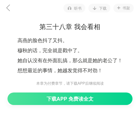
书架
听书
下载
第三十八章 我会看相
高燕的脸色抖了又抖。
穆秋的话，完全就是戳中了。
她自认没有在外面乱搞，那么就是她的老公了！
想想最近的事情，她越发觉得不对劲！
然后一联想，全都吻合了！
本章为付费章节，请下载APP后继续阅读
一时间，高燕没有反驳。
下载APP 免费读全文
不是不想反驳，而是在想事情……
陈翠看了立马就讥笑道：“看来，你也是个不守妇道
的人啊，在外面乱搞，搞了一身病