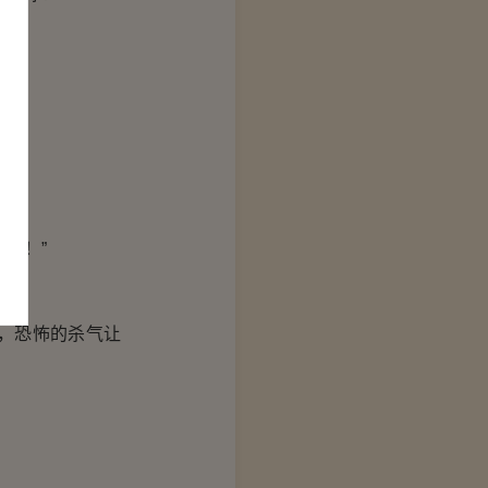
了！”
，恐怖的杀气让