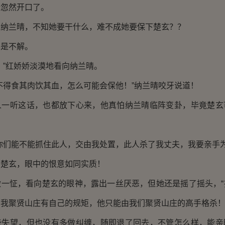
忽然开口了。
兰晴，不知她要干什么，难不成她要保下楚玄？？
是不解。
”红娇娇淡漠地看向纳兰晴。
得食其肉饮其血，怎么可能会保他！”纳兰晴咬牙说道！
听这话，也都放下心来，他真怕纳兰晴临阵变卦，毕竟楚玄
们能不能抓住此人，交由我处置，此人杀了我丈夫，我要亲手为
玄，眼中的恨意如同实质！
怔，看向楚玄的眼神，露出一丝厌恶，但她还是摇了摇头，“
我聚贤山庄有自己的规矩，他只能由我们聚贤山庄的高手格杀！
望，但也没有多做纠缠，随即退了回去，不管怎么样，能亲