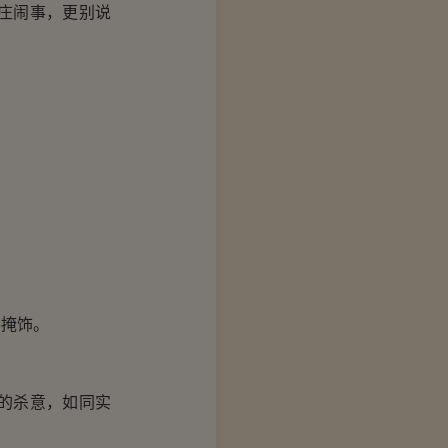
庄闹事，更别说
掩饰。
的杀意，如同实