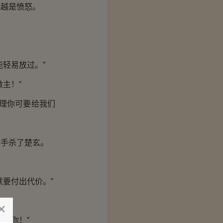
越是愤怒。
轻易放过。”
主！”
理你可要给我们
手杀了楚玄。
要付出代价。”
了你！”