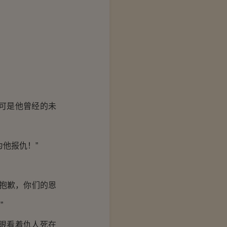
可是他曾经的未
他报仇！”
抱歉，你们的恩
”
眼看着仇人死在