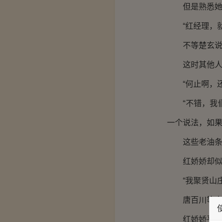
但是熟悉她的
“红经理，就
不等楚玄说话
这时其他人也
“何止啊，还
“不错，我们
一个说法，如果
这些老油条你
红娇娇却似乎
“我聚贤山庄
唐百川等人闻
红娇娇平淡地