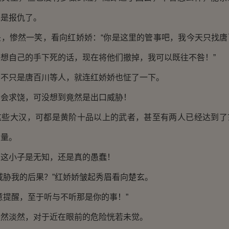
算是报仇了。
惨然一笑，看向红娇娇：“你是这里的管事吧，我今天只找唐
想自己的手下死的话，现在将他们撤掉，我可以既往不咎！”
只是唐百川等人，就连红娇娇也怔了一下。
求饶，可没想到竟然是出口威胁！
大汉，可都是黄阶十品以上的武者，甚至有两人已经达到了
力量。
小子是无知，还是真的愚蠢！
胁我的后果？”红娇娇皱起秀眉看向楚玄。
提醒，至于听与不听那是你的事！”
淡然，对于近在眼前的危险恍若未觉。