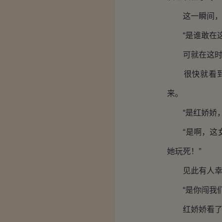
这一瞬间，所
“是谁敢在这
可就在这时，
很快就看到一
来。
“是红娇娇，
“是啊，这女
她玩死！”
见此有人幸灾
“是你闯我们
红娇娇看了一