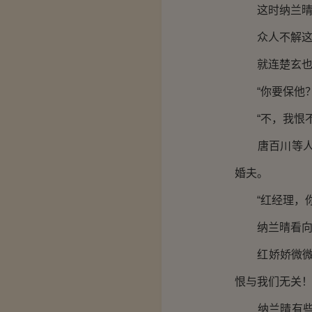
这时纳兰晴
众人不解这纳
就连楚玄也
“你要保他？
“不，我恨不
唐百川等人一
婚夫。
“红经理，你
纳兰晴看向楚
红娇娇微微一
恨与我们无关！
纳兰晴有些失