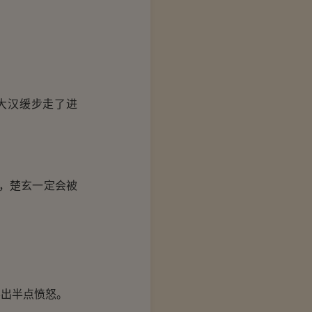
大汉缓步走了进
，楚玄一定会被
出半点愤怒。