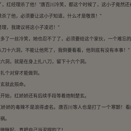
，红经理杀了他！”唐百川冷笑，都这个时候了，这小子竟然还
杀了他，必须要让这小子知道，什么才是敬畏！”
理，我建议将这小子凌迟！”
了一丝冷笑，她也忍不了了，必须要给这个家伙，一个难忘的
刀十六洞，不能让他死了，我倒要看看，他到底有没有本事！”
洞，就是在身上扎八刀，留下十六个洞。
个对穿才能做到。
玄就此殒命。
始，红娇娇还有后续手段等着炮制楚玄。
娇的毒辣不是浪得虚名。唐百川等人也是打了一个寒颤！看
乐祸。
眯起，真把自己当泥捏的了！