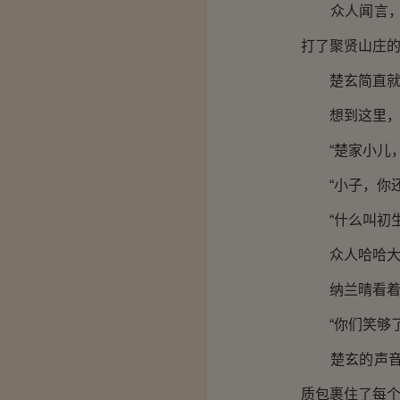
众人闻言，这
打了聚贤山庄
楚玄简直就是
想到这里，众
“楚家小儿，
“小子，你还
“什么叫初生
众人哈哈大
纳兰晴看着楚
“你们笑够了
楚玄的声音再
质包裹住了每