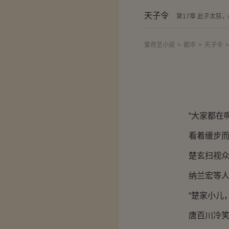
天子令
第17章 此子太狂
爱奇艺小说
>
都市
>
天子令
>
“大家都在啊
看着缓步而来
楚玄扫视众
纳兰宏等人不
“楚家小儿，
唐百川冷笑