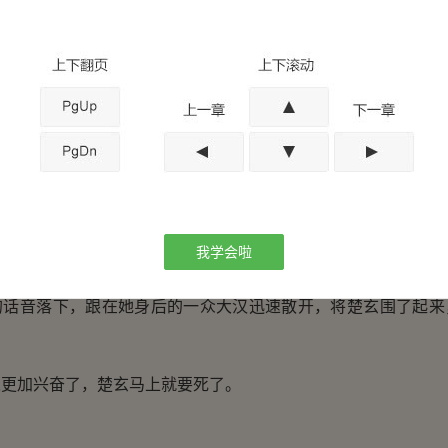
人更加兴奋了。
，红经理，你们快点杀了他吧！”
，我们是不会原谅此子的，你们快点动手吧！”
吧！”
只想要他死！”
人的叫嚷，红娇娇再次看向楚玄：“他们不原谅你，那你只能死
我学会啦
出任何表情，仿佛在说一件微不足道的小事。
音落下，跟在她身后的一众大汉迅速散开，将楚玄围了起来
加兴奋了，楚玄马上就要死了。