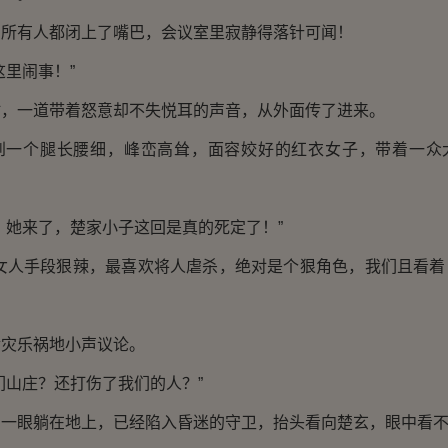
有人都闭上了嘴巴，会议室里寂静得落针可闻！
里闹事！”
一道带着怒意却不失悦耳的声音，从外面传了进来。
个腿长腰细，峰峦高耸，面容姣好的红衣女子，带着一众
她来了，楚家小子这回是真的死定了！”
人手段狠辣，最喜欢将人虐杀，绝对是个狠角色，我们且看着
乐祸地小声议论。
山庄？还打伤了我们的人？”
眼躺在地上，已经陷入昏迷的守卫，抬头看向楚玄，眼中看不