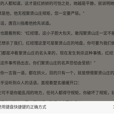
人都知道，这才是红娇娇的可怕之处，她越是平静，就说明她
是他，他无视聚贤山庄规矩，您一定要严惩。”
，唐百川指着他抢先说道。
跟着附和：“红经理，这小子胆大包天，敢闯聚贤山庄一定不能
想杀了我们，红经理这里可是聚贤山庄的地盘，你可要为我们做
都是冲着聚贤山庄的名头来的，现在发生刺杀这种事情，红经
这件事传扬出去，你们聚贤山庄的名声恐怕会受损！”
一言我一语，都在拱火，目的只有一个，就是想借聚贤山庄的
没听到众人的话语，直视着楚玄缓缓开口：
可不是你能乱闯的地方，任何人都得守规矩，你破坏了规矩，就
言，脸上一喜，果然啊，聚贤山庄要出手了。
使用键盘快捷键的正确方式
看着楚玄，“现在向我们的客人道歉，如果他们不原谅，我会杀