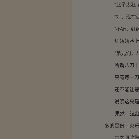
“此子太狂了
“对，现在就
“不错，红经
红娇娇脸上多
“弟兄们，八
所谓八刀十六
只有每一刀扎
还不能让楚
说明这只是开
果然，这红娇
多的是份幸灾
楚玄眼眸微微