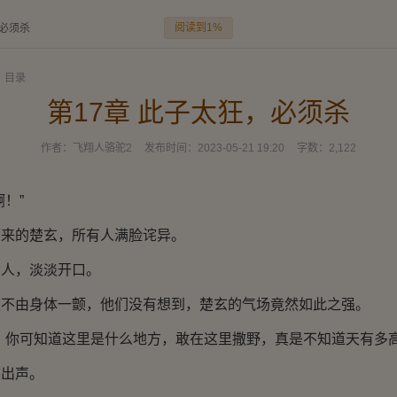
阅读到1%
，必须杀
目录
第17章 此子太狂，必须杀
作者：
飞翔人骆驼2
发布时间：
2023-05-21 19:20
字数：
2,122
！”
的楚玄，所有人满脸诧异。
人，淡淡开口。
由身体一颤，他们没有想到，楚玄的气场竟然如此之强。
你可知道这里是什么地方，敢在这里撒野，真是不知道天有多高
出声。