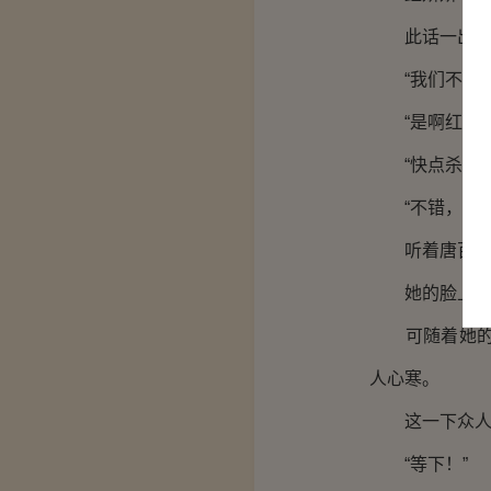
此话一出，众
“我们不原谅
“是啊红经理
“快点杀了他
“不错，我们
听着唐百川等
她的脸上看不
可随着她的话
人心寒。
这一下众人更
“等下！”