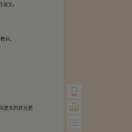
在装叉。
教训。
向楚玄的目光更