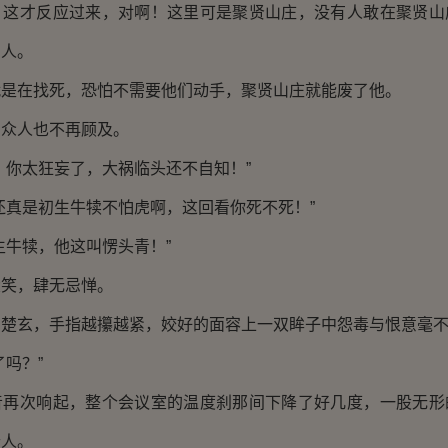
才反应过来，对啊！这里可是聚贤山庄，没有人敢在聚贤山
的人。
在找死，恐怕不需要他们动手，聚贤山庄就能废了他。
人也不再顾及。
你太狂妄了，大祸临头还不自知！”
真是初生牛犊不怕虎啊，这回看你死不死！”
牛犊，他这叫愣头青！”
笑，肆无忌惮。
玄，手指越攥越紧，姣好的面容上一双眸子中怨毒与恨意毫不
吗？”
次响起，整个会议室的温度刹那间下降了好几度，一股无形
个人。