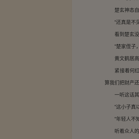
楚玄神态自若
“还真是不见
看到楚玄没有
“楚家侄子，
黄文鹤居高临
紧接着何红江
算我们把财产还
一听这话其
“这小子真以
“年轻人不知
听着众人的嘲