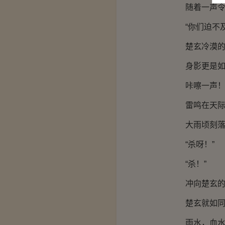
随着一声令下
“你们迫不及
楚玄冷漠的声
身影更是如同
咔嚓一声
雷鸣在天际炸
大雨顷刻落
“杀呀！”
“杀！”
冲向楚玄的杀
楚玄就如同一
雨水，血水，