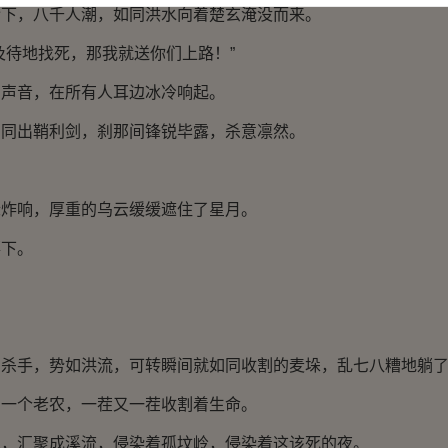
，八千人潮，如同洪水向着楚玄淹没而来。
待地找死，那我就送你们上路！”
音，在所有人耳边冰冷响起。
出鞘利剑，刹那间锋锐毕露，杀意凛然。
！
响，厚重的乌云缓缓遮住了星月。
下。
手，势如洪流，可转瞬间就如同收割的麦垛，乱七八糟地躺了
个老农，一茬又一茬收割着生命。
汇聚成溪流，侵染着孤坟岭，侵染着这该死的夜。