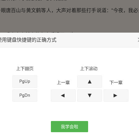
唐百山与黄文鹤等人，大声对着那些打手说道：“今夜，我必
千人中竟然真的有人后退了一步。
使用键盘快捷键的正确方式
太强了！
唐百山等人的眼中闪过一丝不妙，楚玄明明只有人，却给人
，他们必死无疑。
要被他唬住，他只有一人，我们一起上，杀此人者，赏十亿！”
道，楚玄给他们的压力太大了，他不得不许下重诺。
金后，精神一震，贪婪使得每个人兴奋起来。
我学会啦