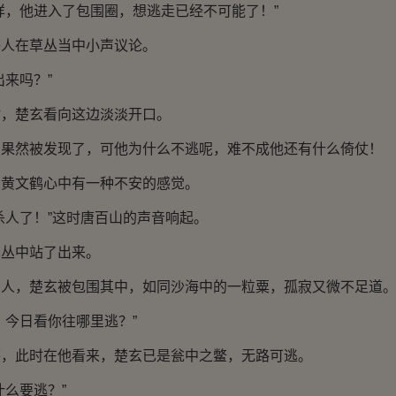
，他进入了包围圈，想逃走已经不可能了！”
在草丛当中小声议论。
来吗？”
楚玄看向这边淡淡开口。
然被发现了，可他为什么不逃呢，难不成他还有什么倚仗！
文鹤心中有一种不安的感觉。
人了！”这时唐百山的声音响起。
丛中站了出来。
，楚玄被包围其中，如同沙海中的一粒粟，孤寂又微不足道
今日看你往哪里逃？”
此时在他看来，楚玄已是瓮中之鳖，无路可逃。
么要逃？”