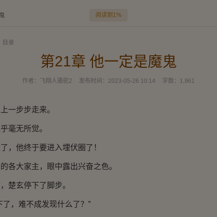
阅读到1%
鬼
目录
第21章 他一定是魔鬼
作者：
飞翔人骆驼2
发布时间：
2023-05-26 10:14
字数：
1,961
上一步步走来。
乎毫无所觉。
，他终于要进入埋伏圈了！
各大家主，眼中露出兴奋之色。
楚玄停下了脚步。
了，难不成发现什么了？”