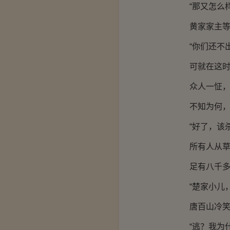
“那又怎么样
黄家家主等人
“你们还不出
可就在这时，
众人一怔，果
不知为何，黄
“好了，该杀
所有人从草
足有八千多人
“楚家小儿，
唐百山冷笑，
“逃？我为什