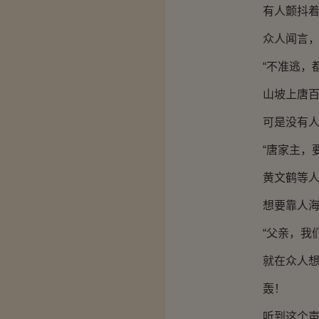
有人颤抖着
众人闻言，丢
“不准逃，都
山坡上唐百山
可是没有人
“唐家主，要
黄文鹤等人有
想要靠人海战
“父亲，我们
就在众人想要
轰！
听到这个声音