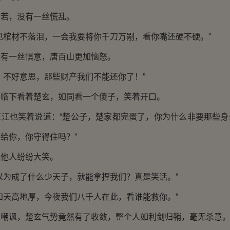
，没有一丝慌乱。
棺材不落泪，一会我要将你千刀万剐，看你嘴还硬不硬。”
一丝惧意，唐百山更加恼怒。
不好意思，那些财产我们不能还你了！”
下看着楚玄，如同看一个傻子，笑着开口。
也笑着说道：“楚公子，楚家都完蛋了，你为什么非要那些身
给你，你守得住吗？”
他人纷纷大笑。
为成了什么少天子，就能拿捏我们？真是笑话。”
天高地厚，今夜我们八千人在此，看谁能救你。”
讽，楚玄气势竟然有了收敛，整个人如利剑归鞘，毫无杀意