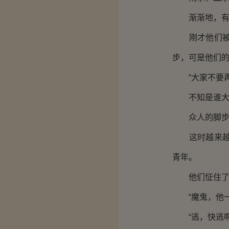
渐渐地，有人
刚才他们被巨
步，可是他们
“大家不要再
不知是谁大
众人的脚步
这时越来越多
青年。
他们怔住了，
“魔鬼，他一
“逃，快逃啊