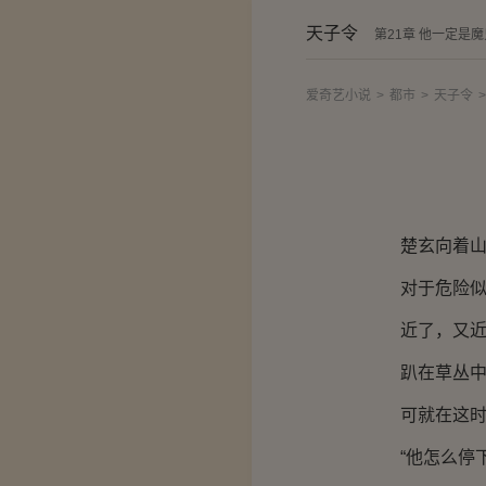
天子令
第21章 他一定是魔
爱奇艺小说
>
都市
>
天子令
>
楚玄向着山
对于危险似
近了，又近了
趴在草丛中的
可就在这时，
“他怎么停下