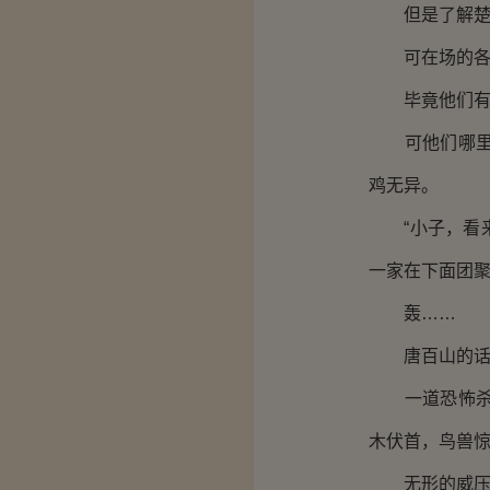
但是了解楚玄
可在场的各大
毕竟他们有八
可他们哪里知
鸡无异。
“小子，看来
一家在下面团聚
轰……
唐百山的话
一道恐怖杀意
木伏首，鸟兽
无形的威压让