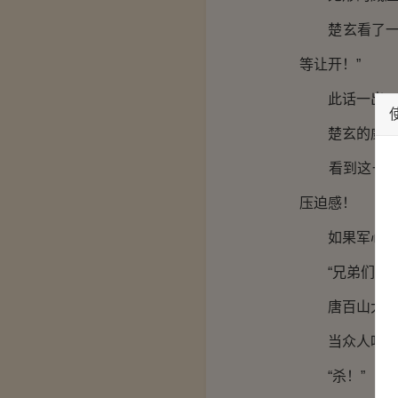
楚玄看了一眼
等让开！”
此话一出，八
楚玄的威势
看到这一幕，
压迫感！
如果军心散了
“兄弟们，不
唐百山大声喝
当众人听到赏
“杀！”