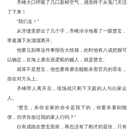
齐峰大口呼吸了几口新鲜空气，感觉终于从鬼门关活
了下来！
“我们走！”
从牙缝里挤出了几个字，齐峰冷冷地看了一眼楚玄，
带着属下灰溜溜离开。
他要立刻将这件事报告大统领，此时他有八成把握可
以确定，在海上袭击巡逻船的贼人，就是楚玄。
就算不是楚玄，他也要将袭击舰船杀害官兵的罪名，
按在对方头上。
齐峰带人离开后，现场就只剩下天庭的人与白家众
人。
“楚玄，杀你全家的命令是我下的，你要杀要剐随
便，但求你放过我的家人行吗？”
白有成跪在楚玄面前，再也没有了刚才的嚣张，只有