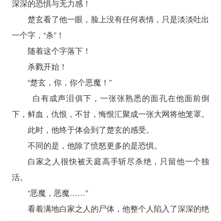
深深的恐惧与无力感！
楚玄看了他一眼，脸上没有任何表情，只是淡淡吐出
一个字，“杀”！
随着这个字落下！
杀戮开始！
“楚玄，你，你个恶魔！”
白有成声泪俱下，一张张熟悉的面孔在他面前倒
下，鲜血，仇恨，不甘，悔恨汇聚成一张大网将他笼罩。
此时，他终于体会到了楚玄的感受。
不同的是，他除了愤怒更多的是恐惧。
白家之人很快被天庭高手斩尽杀绝，只留他一个独
活。
“恶魔，恶魔……”
看着满地白家之人的尸体，他整个人陷入了深深的绝