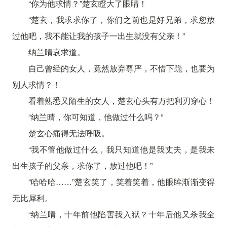
“你为他求情？”楚玄瞪大了眼睛！
“楚玄，我求求你了，你们之前也是好兄弟，求您放
过他吧，我不能让我的孩子一出生就没有父亲！”
纳兰晴哀求道。
自己曾经的女人，竟然放弃尊严，不惜下跪，也要为
别人求情？！
看着熟悉又陌生的女人，楚玄心头有万把利刃穿心！
“纳兰晴，你可知道，他做过什么吗？”
楚玄心痛得无法呼吸。
“我不管他做过什么，我只知道他是我丈夫，是我未
出生孩子的父亲，求你了，放过他吧！”
“哈哈哈……”楚玄笑了，笑着笑着，他眼眸渐渐变得
无比犀利。
“纳兰晴，十年前他陷害我入狱？十年后他又杀我全