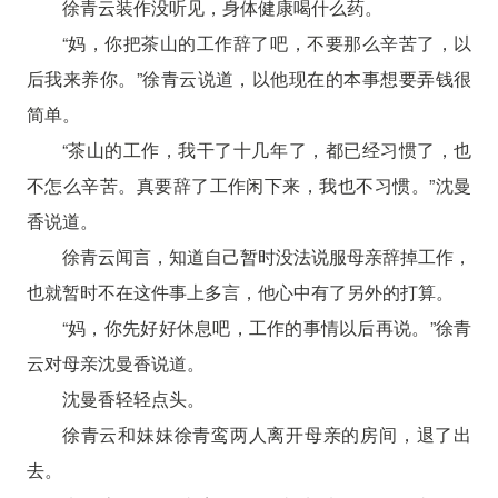
徐青云装作没听见，身体健康喝什么药。
“妈，你把茶山的工作辞了吧，不要那么辛苦了，以
后我来养你。”徐青云说道，以他现在的本事想要弄钱很
简单。
“茶山的工作，我干了十几年了，都已经习惯了，也
不怎么辛苦。真要辞了工作闲下来，我也不习惯。”沈曼
香说道。
徐青云闻言，知道自己暂时没法说服母亲辞掉工作，
也就暂时不在这件事上多言，他心中有了另外的打算。
“妈，你先好好休息吧，工作的事情以后再说。”徐青
云对母亲沈曼香说道。
沈曼香轻轻点头。
徐青云和妹妹徐青鸾两人离开母亲的房间，退了出
去。