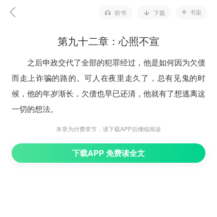
书架
听书
下载
第九十二章：心照不宣
之后申政交代了全部的犯罪经过，他是如何因为欠债
而走上诈骗的路的。可人在夜里走久了，总有见鬼的时
候，他的年岁渐长，欠债也早已还清，他就有了想逃离这
一切的想法。
可是做到他这个份上，不是想不干就能不干的，他的
本章为付费章节，请下载APP后继续阅读
证件都被压着，很麻烦。但有一个办法一劳永逸，那就是
下载APP 免费读全文
他死了。
申政一直有意识地寻找合适的身份，所以当他偶然