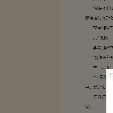
“就是对门派
即使加入也是沦
李星河哦了一
六耳眼珠一转
李星河心中一
“各位既然知
章月天道
“李兄却是有
中。就连法器
只好按照仙魔
宜。