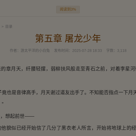
阅读到3%
>
目录
第五章 屠龙少年
作者：
游太平洋的小白兔
发布时间：
2025-07-28 18:33
字数：
3,118
章月天，纤腰轻摆，弱柳扶风般走至青石之前，对着李星河
竟也是音律高手，月天谢过道友出手了。不知能否指点一下月天
”
，想起前世——
貌似已经开始信了几分了黑衣老人所言，开始将地球上的经历