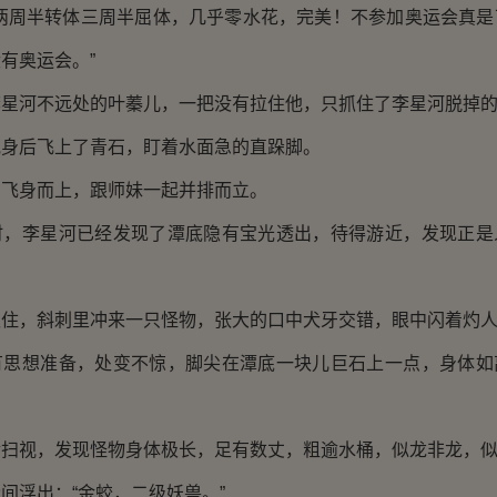
周半转体三周半屈体，几乎零水花，完美！不参加奥运会真是
有奥运会。”
河不远处的叶蓁儿，一把没有拉住他，只抓住了李星河脱掉的
后飞上了青石，盯着水面急的直跺脚。
身而上，跟师妹一起并排而立。
李星河已经发现了潭底隐有宝光透出，待得游近，发现正是
。
，斜刺里冲来一只怪物，张大的口中犬牙交错，眼中闪着灼人
想准备，处变不惊，脚尖在潭底一块儿巨石上一点，身体如
视，发现怪物身体极长，足有数丈，粗逾水桶，似龙非龙，似
浮出：“金蛟，二级妖兽。”