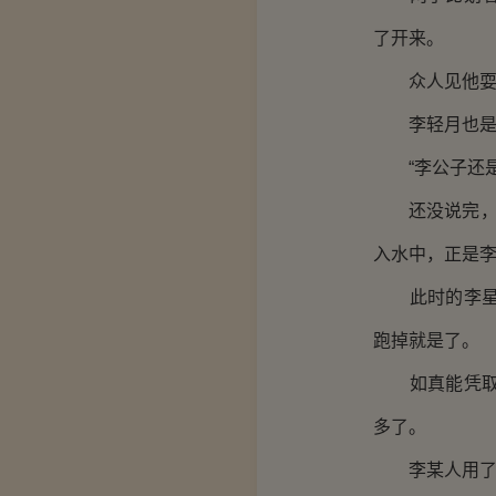
了开来。
众人见他耍
李轻月也是噗
“李公子还是
还没说完，就
入水中，正是
此时的李星河
跑掉就是了。
如真能凭取到
多了。
李某人用了一