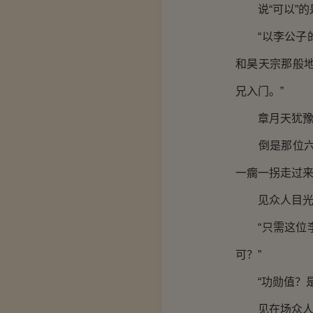
说“可以”的
“以李公子的
和昊天宗那般
兄入门。”
章月天犹豫半
倒是那位六耳
一瘸一拐走过来
见众人目光都
“只需这位李
可？”
“功勋值？是
见在场众人点