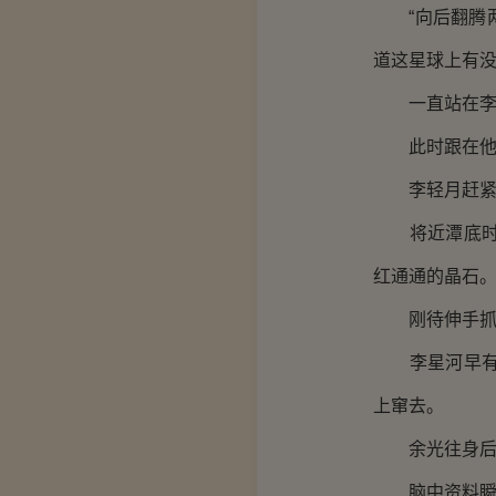
“向后翻腾两
道这星球上有没
一直站在李星
此时跟在他身
李轻月赶紧飞
将近潭底时，
红通通的晶石
刚待伸手抓住
李星河早有思
上窜去。
余光往身后扫
脑中资料瞬间