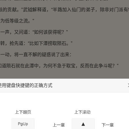
的贡献。”武钺解释道，“半路加入仙门的弟子，除非对门派有
为低等级之流。”
声，又问道：“如何该获得呢？”
，抢先道：“比如下潭捞取陨石。”
动，将一直不解的疑惑说了出来：
道陨石就在此潭中，为何不急于取宝，反而在此争斗呢？”
：
使用键盘快捷键的正确方式
所不知了。我等方才已经试过，此潭对修士似有排斥阵法，
飞至潭水上空都会掉落潭中。
两盟的惯例，由各派弟子间进行比拼，确定归属后，再由