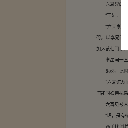
六耳兄的意思
“正是，正是
“六某家族刚
碍。以李兄远
加入该仙门了。
李星河一直关
果然，此时李
“六耳道友怕
何能同妖兽抗衡
六耳见被人识
“嗯，是有条
两手比划着，