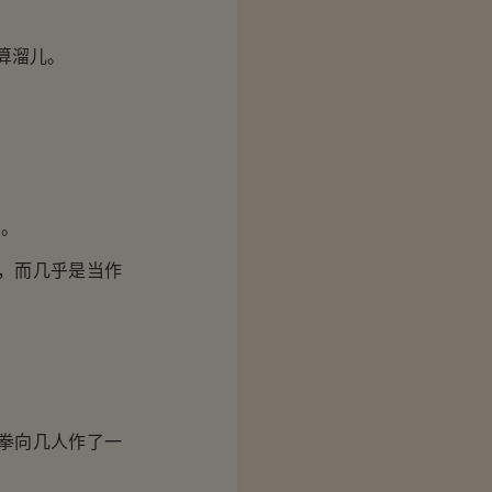
算溜儿。
仰。
，而几乎是当作
拳向几人作了一