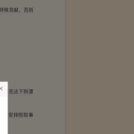
特殊贡献，否则
我等无法下到潭
宗门安排捞取事