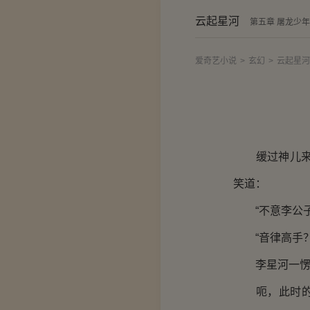
云起星河
第五章 屠龙少年
爱奇艺小说
>
玄幻
>
云起星河
缓过神儿来的
笑道：
“不意李公子
“音律高手？
李星河一愣
呃，此时的他