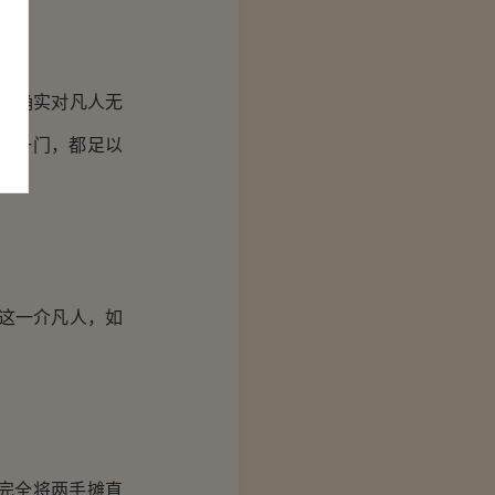
处确实对凡人无
何一门，都足以
这一介凡人，如
完全将两手摊直