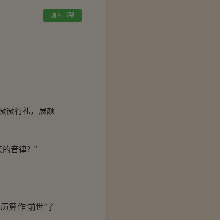
加入书架
微微行礼，展颜
的音律？”
算作“前世”了