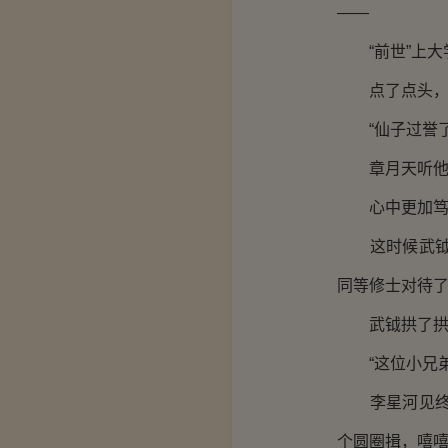
——
“前世”上大
点了点头，李
“仙子过誉了
章月天听他说
心中更加笃定
这时候武钺和
同等修士对待
武钺拱了拱手
“这位小兄弟
李星河见终于
个圆圈揖，嘻