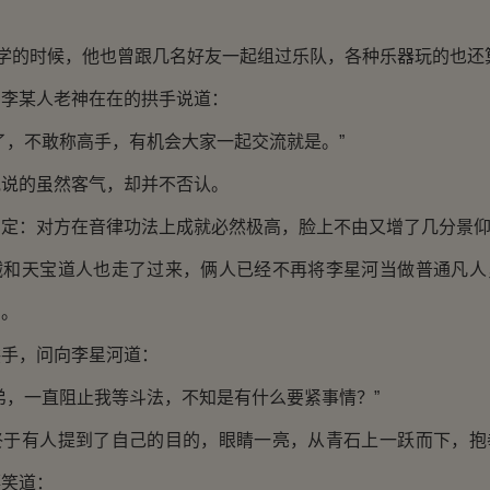
学的时候，他也曾跟几名好友一起组过乐队，各种乐器玩的也还
某人老神在在的拱手说道：
，不敢称高手，有机会大家一起交流就是。”
的虽然客气，却并不否认。
：对方在音律功法上成就必然极高，脸上不由又增了几分景
天宝道人也走了过来，俩人已经不再将李星河当做普通凡人
了。
，问向李星河道：
，一直阻止我等斗法，不知是有什么要紧事情？”
有人提到了自己的目的，眼睛一亮，从青石上一跃而下，抱
嘻笑道：