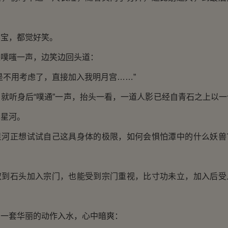
宝，都觉好笑。
嗤一声，边笑边回头道：
不用考虑了，直接加入我明月宫……”
听身后“噗通”一声，抬头一看，一道人影已经自青石之上以一
李星河。
正想试试自己这具身体的极限，如何会惧怕潭中的什么妖兽
石头加入宗门，也能受到宗门重视，比寸功未立，加入后受
套华丽的动作入水，心中暗爽：