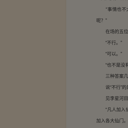
“事情也不大
呢？”
在场的五位领
“不行。”
“可以。”
“也不是没有
三种答案几
说“不行”的
见李星河目光
“凡人加入仙
加入各大仙门。