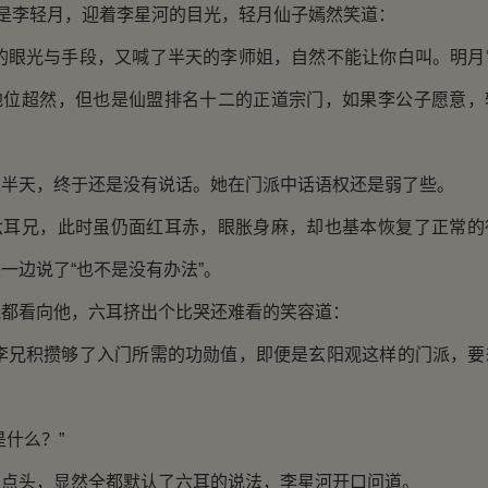
是李轻月，迎着李星河的目光，轻月仙子嫣然笑道：
眼光与手段，又喊了半天的李师姐，自然不能让你白叫。明月
地位超然，但也是仙盟排名十二的正道宗门，如果李公子愿意，
天，终于还是没有说话。她在门派中话语权还是弱了些。
兄，此时虽仍面红耳赤，眼胀身麻，却也基本恢复了正常的
一边说了“也不是没有办法”。
看向他，六耳挤出个比哭还难看的笑容道：
兄积攒够了入门所需的功勋值，即便是玄阳观这样的门派，要
什么？”
头，显然全都默认了六耳的说法，李星河开口问道。