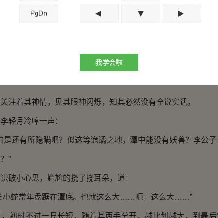
，莫非是说此潭对李兄这样的未修行者无碍？”
。”六耳呵呵笑道，
好就在这十万大山之中，对此地倒是比各位稍为熟悉一些。此
我学会啦
超凡人的实力，想来取到区区石头不在话下。如能取到，献与任
”
注着其神情，见其眼神闪烁，知其必然没有全说实话。
轻月冷哼一声：
是还有所隐瞒吧？似这等诡谲之地，潭中能没有妖兽？李公子
？”
破小心思，尴尬的挠了挠耳朵，道：
小蛇常年盘踞在潭底。也就这么大……呃，这么大……”
初时不过一尺长短，随着其两手分开，越比划越大，到最后