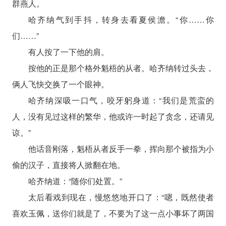
群燕人。
哈齐纳气到手抖，转身去看夏侯澹。“你……你
们……”
有人按了一下他的肩。
按他的正是那个格外魁梧的从者。哈齐纳转过头去，
俩人飞快交换了一个眼神。
哈齐纳深吸一口气，咬牙躬身道：“我们是荒蛮的
人，没有见过这样的繁华，他或许一时起了贪念，还请见
谅。”
他话音刚落，魁梧从者反手一拳，挥向那个被指为小
偷的汉子，直接将人掀翻在地。
哈齐纳道：“随你们处置。”
太后看戏到现在，慢悠悠地开口了：“嗯，既然使者
喜欢玉佩，送你们就是了，不要为了这一点小事坏了两国