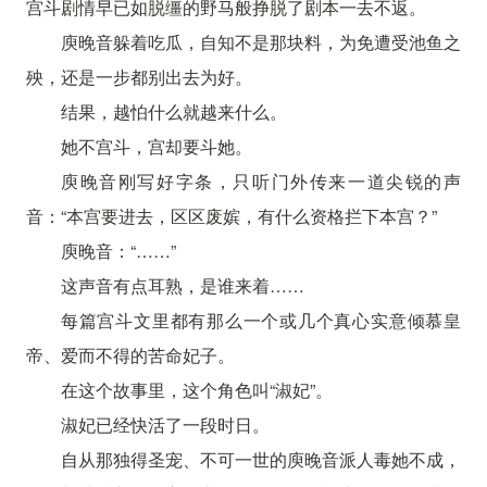
宫斗剧情早已如脱缰的野马般挣脱了剧本一去不返。
庾晚音躲着吃瓜，自知不是那块料，为免遭受池鱼之
殃，还是一步都别出去为好。
结果，越怕什么就越来什么。
她不宫斗，宫却要斗她。
庾晚音刚写好字条，只听门外传来一道尖锐的声
音：“本宫要进去，区区废嫔，有什么资格拦下本宫？”
庾晚音：“……”
这声音有点耳熟，是谁来着……
每篇宫斗文里都有那么一个或几个真心实意倾慕皇
帝、爱而不得的苦命妃子。
在这个故事里，这个角色叫“淑妃”。
淑妃已经快活了一段时日。
自从那独得圣宠、不可一世的庾晚音派人毒她不成，