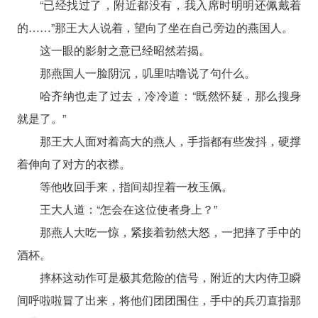
“已经找过了，附近都没有，我入席时明明还佩戴着
的……”那王大人说着，望向了坐在自己旁边的燕国人。
这一眼的影射之意已经昭然若揭。
那燕国人一脸阴沉，叽里咕噜说了句什么。
哈齐纳也走了过去，冷冷道：“既然怀疑，那么搜身
就是了。”
那王大人面对着高大的燕人，手指都有些发抖，硬撑
着伸向了对方的衣襟。
等他收回手来，指间却捏着一枚玉佩。
王大人道：“怎会在这位使者身上？”
那燕人大吃一惊，紧接着勃然大怒，一把摔了手中的
酒杯。
摔杯这动作可是极其危险的信号，附近的大内侍卫瞬
间呼啦啦冒了出来，将他们团团围住，手中的兵刃直指那