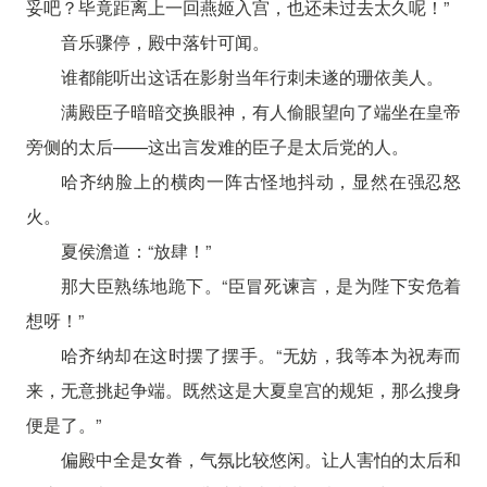
妥吧？毕竟距离上一回燕姬入宫，也还未过去太久呢！”
音乐骤停，殿中落针可闻。
谁都能听出这话在影射当年行刺未遂的珊依美人。
满殿臣子暗暗交换眼神，有人偷眼望向了端坐在皇帝
旁侧的太后——这出言发难的臣子是太后党的人。
哈齐纳脸上的横肉一阵古怪地抖动，显然在强忍怒
火。
夏侯澹道：“放肆！”
那大臣熟练地跪下。“臣冒死谏言，是为陛下安危着
想呀！”
哈齐纳却在这时摆了摆手。“无妨，我等本为祝寿而
来，无意挑起争端。既然这是大夏皇宫的规矩，那么搜身
便是了。”
偏殿中全是女眷，气氛比较悠闲。让人害怕的太后和