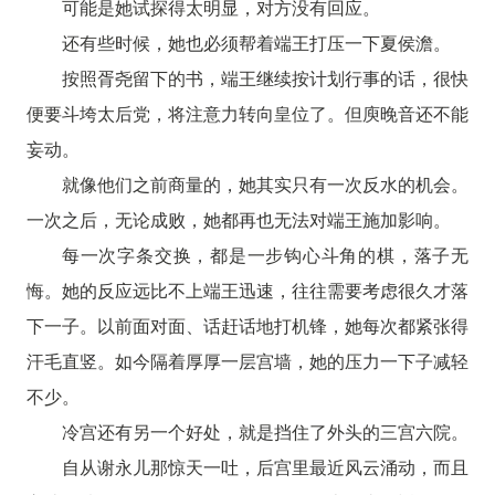
可能是她试探得太明显，对方没有回应。
还有些时候，她也必须帮着端王打压一下夏侯澹。
按照胥尧留下的书，端王继续按计划行事的话，很快
便要斗垮太后党，将注意力转向皇位了。但庾晚音还不能
妄动。
就像他们之前商量的，她其实只有一次反水的机会。
一次之后，无论成败，她都再也无法对端王施加影响。
每一次字条交换，都是一步钩心斗角的棋，落子无
悔。她的反应远比不上端王迅速，往往需要考虑很久才落
下一子。以前面对面、话赶话地打机锋，她每次都紧张得
汗毛直竖。如今隔着厚厚一层宫墙，她的压力一下子减轻
不少。
冷宫还有另一个好处，就是挡住了外头的三宫六院。
自从谢永儿那惊天一吐，后宫里最近风云涌动，而且