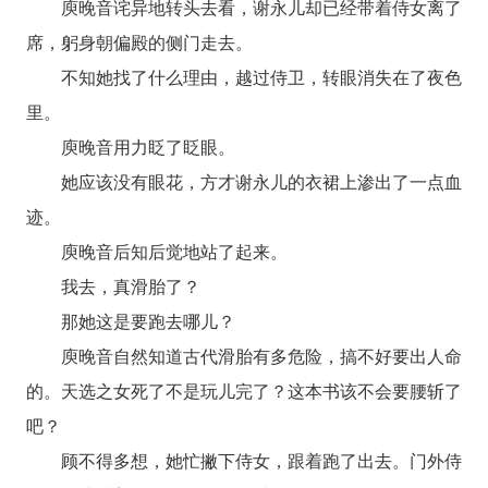
庾晚音诧异地转头去看，谢永儿却已经带着侍女离了
席，躬身朝偏殿的侧门走去。
不知她找了什么理由，越过侍卫，转眼消失在了夜色
里。
庾晚音用力眨了眨眼。
她应该没有眼花，方才谢永儿的衣裙上渗出了一点血
迹。
庾晚音后知后觉地站了起来。
我去，真滑胎了？
那她这是要跑去哪儿？
庾晚音自然知道古代滑胎有多危险，搞不好要出人命
的。天选之女死了不是玩儿完了？这本书该不会要腰斩了
吧？
顾不得多想，她忙撇下侍女，跟着跑了出去。门外侍