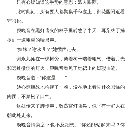
只有心腹知道这手势的意思：派人跟踪。
此时此刻，所有要人都聚集千秋宴上，御花园附近看
守很松。
庾晚音在黑灯瞎火的林子里转悠了半天，耳朵终于捕
捉到一道粗重的喘息声。
“妹妹？谢永儿？”她循声走去。
谢永儿瘫在一棵树旁，倚着树干喘着粗气。借着月光
和远处微弱的灯火，庾晚音看见了她裙上的斑驳血迹。
庾晚音道：“你这是……”
她心惊胆战地检视了一圈，没在地上看见什么恐怖的
肉团，不禁松了口气。
远处传来了脚步声，数盏宫灯摇晃，似乎有一群人在
朝此处走来。
庾晚音情急之下也不及细想。“你还能站起来吗？你