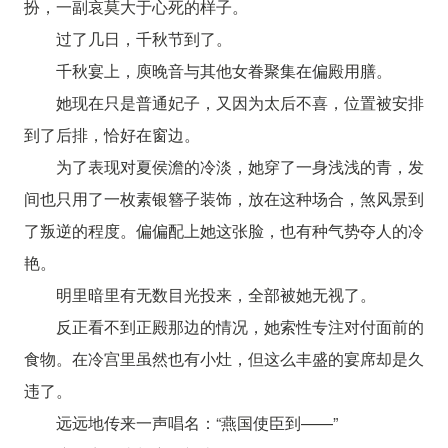
扮，一副哀莫大于心死的样子。
过了几日，千秋节到了。
千秋宴上，庾晚音与其他女眷聚集在偏殿用膳。
她现在只是普通妃子，又因为太后不喜，位置被安排
到了后排，恰好在窗边。
为了表现对夏侯澹的冷淡，她穿了一身浅浅的青，发
间也只用了一枚素银簪子装饰，放在这种场合，煞风景到
了叛逆的程度。偏偏配上她这张脸，也有种气势夺人的冷
艳。
明里暗里有无数目光投来，全部被她无视了。
反正看不到正殿那边的情况，她索性专注对付面前的
食物。在冷宫里虽然也有小灶，但这么丰盛的宴席却是久
违了。
远远地传来一声唱名：“燕国使臣到——”