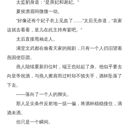
太监躬身道：“是庾妃和谢妃。”
夏侯澹眉间微微一动。
“好像还有个妃子衣上见血了……”太后无奈道，“哀家
这就去看看，皇儿在此主持寿宴吧。”
太后直接甩袖走人。
满堂文武都在偷看天家的闹剧，只有一个人仍旧望着
燕国使臣团。
燕人陆续重新归位时，端王也站起了身。他似乎要去
向皇帝祝酒，与燕人擦肩而过时却不慎失手，酒杯坠落了
下去。
——落向了一个人的脚尖。
那人足尖条件反射地一掂一偏，将酒杯稳稳接住，滴
酒未洒。
但只是一个瞬间。