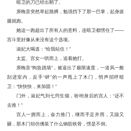
暗卫的刀已经出鞘了。
庾晚音突然举起胳膊，勉强挡下了那一巴掌，起身拔
腿就跑。
她这一跑超出了所有人的意料，连暗卫都愣住了——
宫斗里好像从来没有这个选项。
淑妃大喝道：“给我站住！”
太监、宫女一哄而上，追着她打。
庾晚音“狗急跳墙”，被逼出了极限速度，一道风一般
刮进室内，反手“砰”的一声甩上了木门，悄声招呼暗
卫：“快快快，来加固！”
门外，淑妃气到七窍生烟，吩咐身后的宫人：“还不
去推！”
宫人一拥而上，奋力推门，继而手足并用，又踹又
砸，那木门却仿佛装了什么钢筋铁骨，愣是不倒。