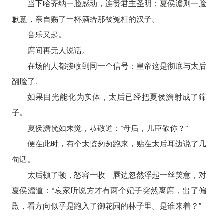
当下哈齐纳一脸感动，连赞君主圣明；夏侯澹则一脸
歉意，亲自赐了一杯酒给那被冤枉的汉子。
音乐又起。
席间再无人说话。
在场的人都接收到同一个信号：皇帝这是彻底与太后
翻脸了。
如果目光能化为实体，太后已经把夏侯澹射成了筛
子。
夏侯澹恍如未觉，恭敬道：“母后，儿臣敬你？”
便在此时，有个太监匆匆跑来，贴在太后耳边说了几
句话。
太后顿了顿，怒容一收，唇边忽然浮起一丝笑意，对
夏侯澹道：“哀家听说方才有两个妃子突然离席，出了偏
殿，看方向似乎是跑入了御花园的林子里。是谁来着？”