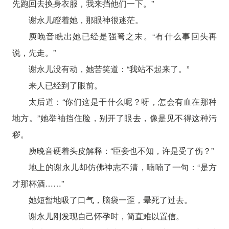
先跑回去换身衣服，我来挡他们一下。”
谢永儿瞪着她，那眼神很迷茫。
庾晚音瞧出她已经是强弩之末。“有什么事回头再
说，先走。”
谢永儿没有动，她苦笑道：“我站不起来了。”
来人已经到了眼前。
太后道：“你们这是干什么呢？呀，怎会有血在那种
地方。”她举袖挡住脸，别开了眼去，像是见不得这种污
秽。
庾晚音硬着头皮解释：“臣妾也不知，许是受了伤？”
地上的谢永儿却仿佛神志不清，喃喃了一句：“是方
才那杯酒……”
她短暂地吸了口气，脑袋一歪，晕死了过去。
谢永儿刚发现自己怀孕时，简直难以置信。