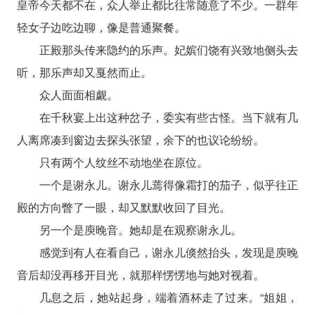
皇帝今天都不在，众人举止都比往常随意了不少。一群年
轻女子边吃边聊，像是普通聚餐。
正殿那头传来隐约的乐声。妃嫔们饶有兴致地侧头去
听，那乐声却又戛然而止。
众人面面相觑。
在千秋宴上出这种岔子，委实有些古怪。当下就有几
人离席凑到窗边去探头张望，余下的也议论纷纷。
只有两个人纹丝不动地坐在原位。
一个是谢永儿。谢永儿蔫得像霜打的茄子，似乎往正
殿的方向瞥了一眼，却又默默收回了目光。
另一个是庾晚音。她却是在观察谢永儿。
感觉到有人在看自己，谢永儿倏然抬头，发现是庾晚
音后却没再移开目光，就那样愣愣地与她对视着。
几息之后，她站起身，端着酒杯走了过来。“姐姐，