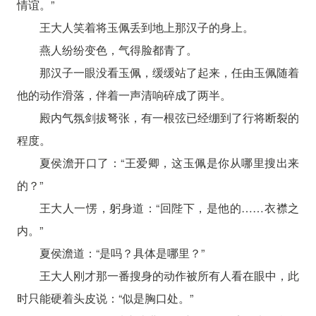
情谊。”
王大人笑着将玉佩丢到地上那汉子的身上。
燕人纷纷变色，气得脸都青了。
那汉子一眼没看玉佩，缓缓站了起来，任由玉佩随着
他的动作滑落，伴着一声清响碎成了两半。
殿内气氛剑拔弩张，有一根弦已经绷到了行将断裂的
程度。
夏侯澹开口了：“王爱卿，这玉佩是你从哪里搜出来
的？”
王大人一愣，躬身道：“回陛下，是他的……衣襟之
内。”
夏侯澹道：“是吗？具体是哪里？”
王大人刚才那一番搜身的动作被所有人看在眼中，此
时只能硬着头皮说：“似是胸口处。”