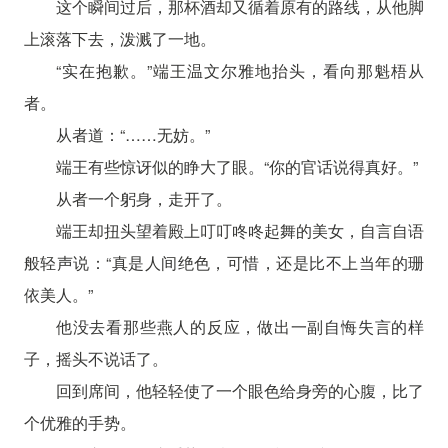
这个瞬间过后，那杯酒却又循着原有的路线，从他脚
上滚落下去，泼溅了一地。
“实在抱歉。”端王温文尔雅地抬头，看向那魁梧从
者。
从者道：“……无妨。”
端王有些惊讶似的睁大了眼。“你的官话说得真好。”
从者一个躬身，走开了。
端王却扭头望着殿上叮叮咚咚起舞的美女，自言自语
般轻声说：“真是人间绝色，可惜，还是比不上当年的珊
依美人。”
他没去看那些燕人的反应，做出一副自悔失言的样
子，摇头不说话了。
回到席间，他轻轻使了一个眼色给身旁的心腹，比了
个优雅的手势。