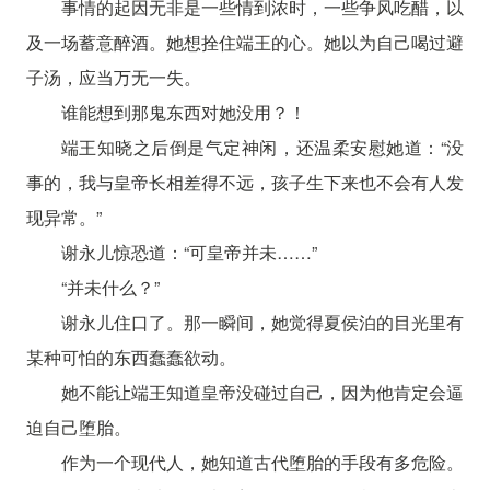
事情的起因无非是一些情到浓时，一些争风吃醋，以
及一场蓄意醉酒。她想拴住端王的心。她以为自己喝过避
子汤，应当万无一失。
谁能想到那鬼东西对她没用？！
端王知晓之后倒是气定神闲，还温柔安慰她道：“没
事的，我与皇帝长相差得不远，孩子生下来也不会有人发
现异常。”
谢永儿惊恐道：“可皇帝并未……”
“并未什么？”
谢永儿住口了。那一瞬间，她觉得夏侯泊的目光里有
某种可怕的东西蠢蠢欲动。
她不能让端王知道皇帝没碰过自己，因为他肯定会逼
迫自己堕胎。
作为一个现代人，她知道古代堕胎的手段有多危险。