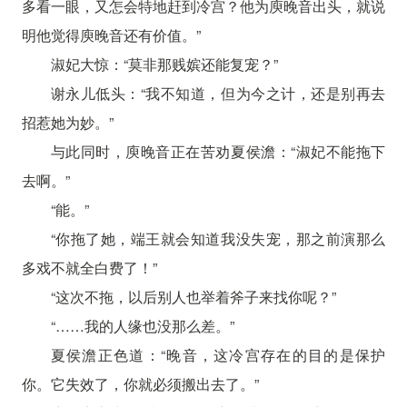
多看一眼，又怎会特地赶到冷宫？他为庾晚音出头，就说
明他觉得庾晚音还有价值。”
淑妃大惊：“莫非那贱嫔还能复宠？”
谢永儿低头：“我不知道，但为今之计，还是别再去
招惹她为妙。”
与此同时，庾晚音正在苦劝夏侯澹：“淑妃不能拖下
去啊。”
“能。”
“你拖了她，端王就会知道我没失宠，那之前演那么
多戏不就全白费了！”
“这次不拖，以后别人也举着斧子来找你呢？”
“……我的人缘也没那么差。”
夏侯澹正色道：“晚音，这冷宫存在的目的是保护
你。它失效了，你就必须搬出去了。”