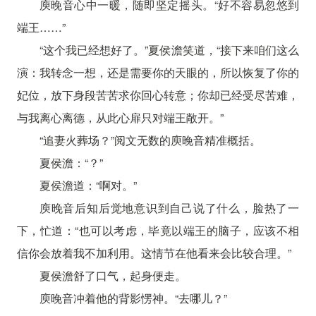
庾晚音心中一暖，随即坚定摇头。“好不容易忽悠到
端王……”
“这个我已经想好了。”夏侯澹笑道，“接下来咱们这么
演：我转念一想，还是需要你的天眼的，所以恢复了你的
妃位，放下身段苦苦求你回心转意；你却已经受尽苦难，
与我离心离德，从此心扉只对端王敞开。”
“追妻火葬场？”阅文无数的庾晚音精准概括。
夏侯澹：“？”
夏侯澹道：“啊对。”
庾晚音后知后觉地意识到自己说了什么，脸热了一
下，忙道：“也可以考虑，毕竟以端王的脑子，应该不相
信你会放着我不加利用。这情节在他看来会比较合理。”
夏侯澹舒了口气，起身便走。
庾晚音冲着他的背影愣神。“去哪儿？”