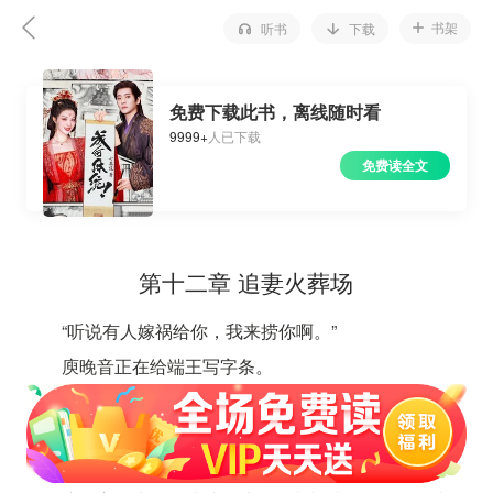
书架
听书
下载
免费下载此书，离线随时看
9999+
人已下载
免费读全文
第十二章 追妻火葬场
“听说有人嫁祸给你，我来捞你啊。”
庾晚音正在给端王写字条。