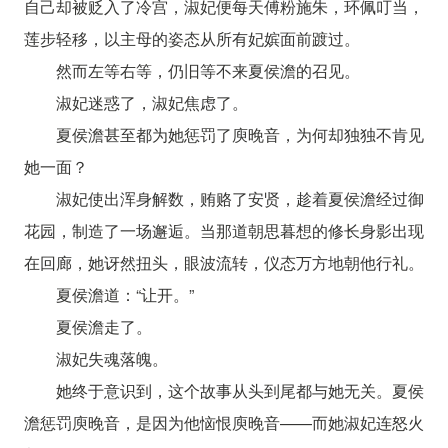
自己却被贬入了冷宫，淑妃便每天傅粉施朱，环佩叮当，
莲步轻移，以主母的姿态从所有妃嫔面前踱过。
然而左等右等，仍旧等不来夏侯澹的召见。
淑妃迷惑了，淑妃焦虑了。
夏侯澹甚至都为她惩罚了庾晚音，为何却独独不肯见
她一面？
淑妃使出浑身解数，贿赂了安贤，趁着夏侯澹经过御
花园，制造了一场邂逅。当那道朝思暮想的修长身影出现
在回廊，她讶然扭头，眼波流转，仪态万方地朝他行礼。
夏侯澹道：“让开。”
夏侯澹走了。
淑妃失魂落魄。
她终于意识到，这个故事从头到尾都与她无关。夏侯
澹惩罚庾晚音，是因为他恼恨庾晚音——而她淑妃连怒火