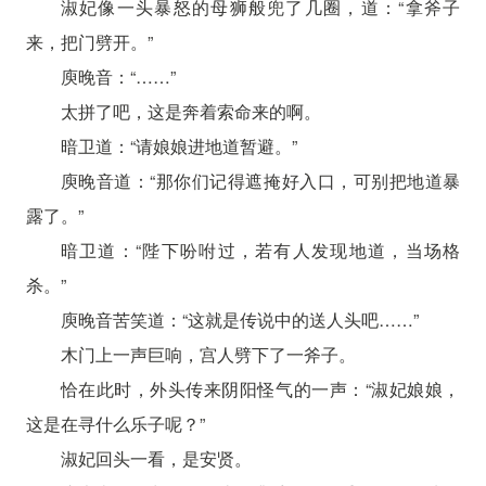
淑妃像一头暴怒的母狮般兜了几圈，道：“拿斧子
来，把门劈开。”
庾晚音：“……”
太拼了吧，这是奔着索命来的啊。
暗卫道：“请娘娘进地道暂避。”
庾晚音道：“那你们记得遮掩好入口，可别把地道暴
露了。”
暗卫道：“陛下吩咐过，若有人发现地道，当场格
杀。”
庾晚音苦笑道：“这就是传说中的送人头吧……”
木门上一声巨响，宫人劈下了一斧子。
恰在此时，外头传来阴阳怪气的一声：“淑妃娘娘，
这是在寻什么乐子呢？”
淑妃回头一看，是安贤。