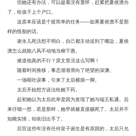
但她还有办法，可以趁着没有显怀，赶紧把夏侯澹办
了，给孩子上个户口。
这原本应该是个挺简单的任务——如果夏侯澹不是那
样的怪胎的话。
谢永儿死活想不明白，自己都主动送到了嘴边，夏侯
澹怎么就能八风不动地当柳下惠。
难道他真的不行？原文里没这么写啊！
随着时间推移，事态渐渐滑向了绝望的深渊。
一场呕吐误事，引来了太后横插一脚。
太后开始想方设法给她下药。
起初她以为太后此举是因为发现了她与端王私通。后
来仔细一想，若是那样，她早就被直接赐死了。太后并不
知晓实情，却依旧出手了。
后宫这些年没有任何皇子诞生是有原因的，太后只允