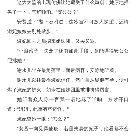
这大太监的出现仿佛让她遭受了什么重创，她原地摇
晃了一下，气焰顿消。“安公公？”
安贤道：“陛下吩咐过，这冷宫不可放人探望，还请
淑妃娘娘去别处散步。”
淑妃回去之后招来姐妹团，又哭又骂。
“小浪蹄子，失宠了还有如此手段，竟能哄得安公公
照拂她！”
谢永儿坐在最角落里，面带病容，安静地听着。
谢永儿以往最得淑妃信任，然而自从疑似有孕，便引
燃了淑妃的妒火，如今在姐妹团里被排挤得厉害。
她听着众人你一言我一语地骂了半晌，方才开口
道：“姐姐，此事有些奇怪。”
淑妃瞥她一眼：“怎么？”
“安贤一向见风使舵，若是失势的妃子，他看都不会