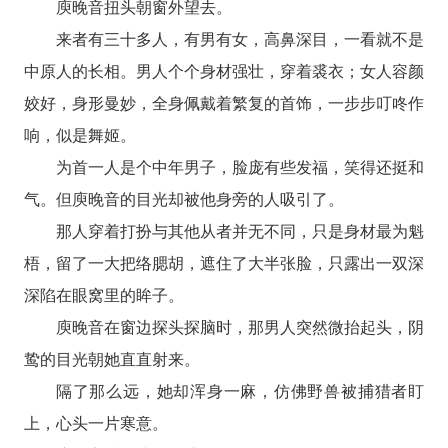
庾晚音扭头朝窗外望去。
来者有三十多人，有男有女，高鼻深目，一看就不是
中原人的长相。男人个个身材强壮，穿着裘衣；女人容颜
姣好，身形曼妙，全身佩戴着繁复的首饰，一步步叮咚作
响，似是舞姬。
为首一人是个中年男子，脸庞有些发福，笑得还挺和
气。但庾晚音的目光却被他身旁的人吸引了。
那人穿着打扮与其他从者并无不同，只是身材最为魁
梧，留了一大把络腮胡，遮住了大半张脸，只露出一双深
深陷在眼窝里的眸子。
庾晚音在窗边探头探脑时，那男人突然微抬起头，阴
鸷的目光朝她直直射来。
隔了那么远，她却浑身一麻，仿佛野兽被捕猎者盯
上，心头一片寒意。