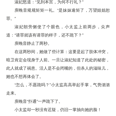
淑妃怒道：“见到本宫，为何不行礼？”
庾晚音规规矩矩一礼。“是妹妹逾矩了，万望姐姐恕
罪。”
淑妃朝旁侧使了个眼色，小太监上前两步，尖声
道：“请罪就该有请罪的样子，还不跪下？”
庾晚音静止了两秒。
在这两秒间，她做了些计算：这要是起了肢体冲突，
暗卫肯定会现身于人前。一旦让淑妃知道了此处的秘密，
此人就成了祸患。活人是不会闭嘴的，但杀人的滋味儿，
她也不想再体会了。
“怎么，不愿跪吗？”小太监高高举起手掌，气势汹汹
走来。
庾晚音“扑通”一声跪下了。
小太监却一秒没有迟疑，仍旧一掌抽向她的脸！