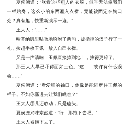
夏侯澹道：“朕看这些燕人的衣服，似乎无法像我们
一样贴身，这么小的东西塞入衣襟，竟能被固定在胸口
处？真有趣，快重新演示一遍。”
王大人：“……”
哈齐纳叽里咕噜地吩咐了两句，被指控的汉子行了一
礼，捡起半枚玉佩，放入自己衣襟。
又是一声清响，玉佩直接掉到地上，摔得更碎了。
那王大人早已吓得面如土色。“这……或许有什么误
会……”
夏侯澹道：“看爱卿的袖口，倒像是能固定住玉佩的
样子。不如你塞进去让我们瞧瞧？”
王大人哪儿还敢动，只是磕头。
夏侯澹兴味索然道：“行，那拖下去吧。”
王大人被拖下去了。