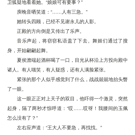
卫狐疑地看着她。“娘娘可有要事？”
庾晚音哂笑道：“……人有三急。”
她转头四顾，已经不见谢永儿的人影。
正殿的方向倒是又传出了乐声。
音乐声起，将窃窃私语盖了下去。舞姬们通过了搜
身，开始翩翩起舞。
夏侯澹端起酒杯喝了一口，目光从杯沿上方投向殿中
诸人。有人嗤笑，有人疑惑，还有人满脸紧张。
紧张的那个人似乎感觉到了什么，战战兢兢地抬头瞥
了一眼。
这一眼正正对上天子的双目，他吓得一个激灵，突然
起身，隔了两秒才惊呼道：“哎……哎呀！我腰间的玉佩
怎么没有了？”
左右应声道：“王大人不要急，再找找。”