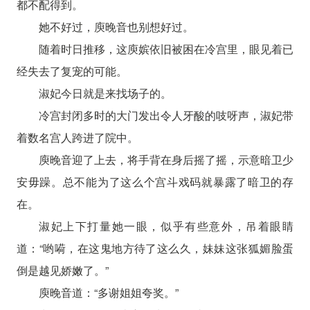
都不配得到。
她不好过，庾晚音也别想好过。
随着时日推移，这庾嫔依旧被困在冷宫里，眼见着已
经失去了复宠的可能。
淑妃今日就是来找场子的。
冷宫封闭多时的大门发出令人牙酸的吱呀声，淑妃带
着数名宫人跨进了院中。
庾晚音迎了上去，将手背在身后摇了摇，示意暗卫少
安毋躁。总不能为了这么个宫斗戏码就暴露了暗卫的存
在。
淑妃上下打量她一眼，似乎有些意外，吊着眼睛
道：“哟嗬，在这鬼地方待了这么久，妹妹这张狐媚脸蛋
倒是越见娇嫩了。”
庾晚音道：“多谢姐姐夸奖。”