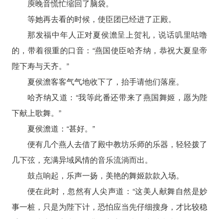
庾晚音慌忙缩回了脑袋。
等她再去看的时候，使臣团已经进了正殿。
那发福中年人正对夏侯澹呈上贺礼，说话叽里咕噜
的，带着很重的口音：“燕国使臣哈齐纳，恭祝大夏皇帝
陛下寿与天齐。”
夏侯澹客客气气地收下了，抬手请他们落座。
哈齐纳又道：“我等此番还带来了燕国舞姬，愿为陛
下献上歌舞。”
夏侯澹道：“甚好。”
便有几个燕人去借了殿中教坊乐师的乐器，轻轻拨了
几下弦，充满异域风情的音乐流淌而出。
鼓点响起，乐声一扬，美艳的舞姬款款入场。
便在此时，忽然有人尖声道：“这美人献舞自然是妙
事一桩，只是为陛下计，恐怕应当先仔细搜身，才比较稳