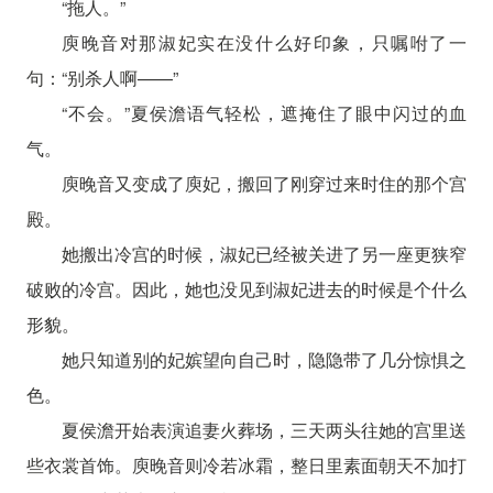
“拖人。”
庾晚音对那淑妃实在没什么好印象，只嘱咐了一
句：“别杀人啊——”
“不会。”夏侯澹语气轻松，遮掩住了眼中闪过的血
气。
庾晚音又变成了庾妃，搬回了刚穿过来时住的那个宫
殿。
她搬出冷宫的时候，淑妃已经被关进了另一座更狭窄
破败的冷宫。因此，她也没见到淑妃进去的时候是个什么
形貌。
她只知道别的妃嫔望向自己时，隐隐带了几分惊惧之
色。
夏侯澹开始表演追妻火葬场，三天两头往她的宫里送
些衣裳首饰。庾晚音则冷若冰霜，整日里素面朝天不加打