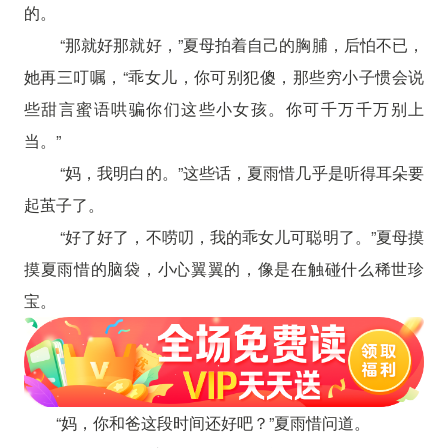
的。
“那就好那就好，”夏母拍着自己的胸脯，后怕不已，
她再三叮嘱，“乖女儿，你可别犯傻，那些穷小子惯会说
些甜言蜜语哄骗你们这些小女孩。你可千万千万别上
当。”
“妈，我明白的。”这些话，夏雨惜几乎是听得耳朵要
起茧子了。
“好了好了，不唠叨，我的乖女儿可聪明了。”夏母摸
摸夏雨惜的脑袋，小心翼翼的，像是在触碰什么稀世珍
宝。
“妈，你和爸这段时间还好吧？”夏雨惜问道。