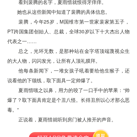
看到裴腾的名字，夏雨惜就恨得牙痒痒。
她也从这些新闻中知道了裴腾的具体信息。
裴腾，今年25岁，M国维市第一世家裴家第五子，
PT跨国集团创始人、总裁，全球30岁以下十大杰出人物
代表之一……
总之，光环无数，是那种站在金字塔顶端蔑视众生
的大人物，闪闪发光，让所有人顶礼膜拜。
他每条新闻下，一堆女孩子吼着要给他生猴子，还
说看他的下颌线，取下面具一定帅爆了。
夏雨惜嗤之以鼻，用力的咬了一口手中的苹果：“帅
爆了？取下面具肯定是个丑八怪。长得丑所以心才那么恶
毒。”
正说着，夏雨惜就听到房门被人推开的声音。