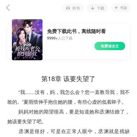
书架
听书
下载
免费下载此书，离线随时看
9999+
人已下载
免费读全文
第18章 该要失望了
“我……没有，妈，我怎么会？您一直教导我，我不
敢的。”夏雨惜伸手抱住她的腰，有些心虚的低着眸子。
妈妈对她的期望很高，要是知道她和丞渊结婚了，
她该要失望了吧。
丞渊是很好，可是在正常人眼中，丞渊就是残缺