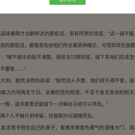
奈的说道：“这下可好，不仅什么都没问出来，还把猪头肉搭
味着刚才白鹤转达的那些话，若有所思的说道：“这一趟不能
叔的那些话，都像是在给咱们传达着某种暗示，可惜到现在我都
“暗不暗示的我不清楚，我现在只想知道，接下来咱们应该怎
不要管……”
刻，毅然决然的说道：“既然别人不管，咱们就不得不管，倘
鹤城之内将再无宁日。此事的危险程度，不亚于杳无音信的刑天
一眼，或许那里还能留下一点蛛丝马迹可以寻找。”
个人不做片刻停留，径直朝孙记酒楼而去。
定用手捂住自己的鼻子，看着渗着紫色雾气的酒楼大门，双