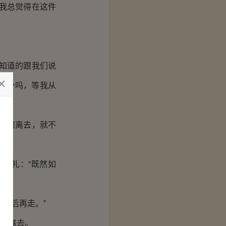
我总觉得在这件
知道的跟我们说
排骨吗，等我从
速速离去，就不
一礼：“既然如
然后再走。”
步离去。