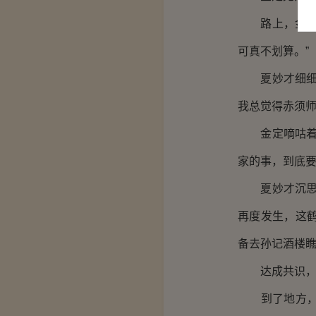
路上，金定无
可真不划算。”
夏妙才细细品
我总觉得赤须师
金定嘀咕着：
家的事，到底要
夏妙才沉思片
再度发生，这
备去孙记酒楼瞧
达成共识，两
到了地方，金