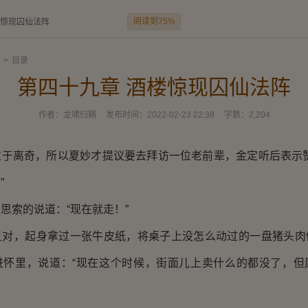
阅读到75%
楼惊现囚仙法阵
>
目录
第四十九章 酒楼惊现囚仙法阵
作者：
龙啸归鞘
发布时间：
2022-02-23 22:38
字数：
2,204
离奇，所以夏妙才提议要去拜访一位老前辈，金定听后表示赞
”
索的说道：“现在就走！”
，起身拿过一张牛皮纸，将桌子上没怎么动过的一盘猪头肉
进怀里，说道：“现在这个时候，街面儿上卖什么的都没了，但