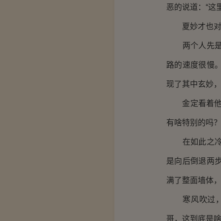
恶的说道：“这
夏妙才也对如
两个人先是绕
路的速度很慢
现了其中玄妙
金定看着他的
有啥特别的吗？
在如此之冷的
是向后倒退两
满了整面墙体
寒风吹过，金
哥，这到底是啥