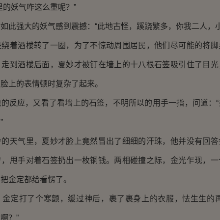
里的妖气咋这么重呢？”
此强大的妖气感到震撼：“此地古怪，蹊跷繁多，你我二人，小
着酒楼转了一圈，为了不惊动周围居民，他们尽可能的将脚
。走到酒楼后面，夏妙才被钉在墙上的十八根石签吸引住了目光
，脸上的表情顿时复杂了起来。
反应，又看了看墙上的石签，不明所以的用手一指，问道：“
”
天气里，夏妙才脸上竟然冒出了细细的汗珠，他并没有回答
步，甩手对着石签扔出一枚铜钱。两相碰撞之际，金光乍现，一
，把金定都给看愣了。
定打了个寒颤，缓过神后，裹了裹身上的衣服，怯生生的再
啊？”