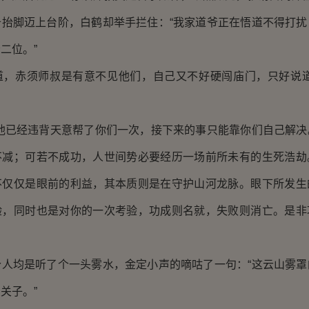
脚迈上台阶，白鹤却举手拦住：“我家道爷正在悟道不得打扰
二位。”
赤须师叔是有意不见他们，自己又不好硬闯庙门，只好说道
已经违背天意帮了你们一次，接下来的事只能靠你们自己解决
不减；可若不成功，人世间势必要经历一场前所未有的生死浩劫
不仅仅是眼前的利益，其本质则是在守护山河龙脉。眼下所发生
验，同时也是对你的一次考验，功成则名就，失败则消亡。是非
均是听了个一头雾水，金定小声的嘀咕了一句：“这云山雾罩
关子。”