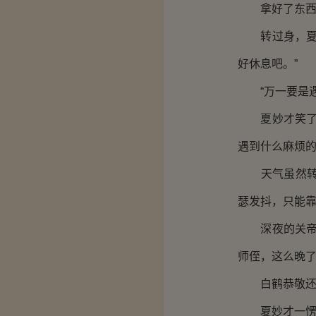
拿好了东西，
转过身，夏妙
好休息吧。”
“万一要是遇
夏妙才笑了笑
遇到什么麻烦的
天气虽然转暖
瑟发抖，只能
深夜的关帝庙
师侄，这么晚了
白鹤恭敬还礼
夏妙才一愣，