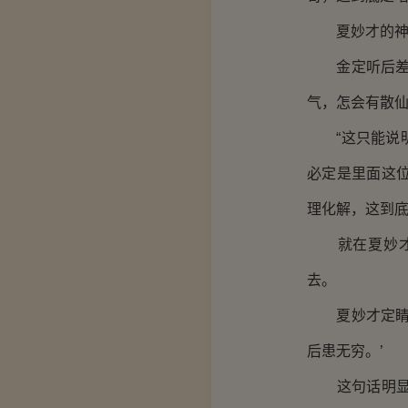
夏妙才的神态
金定听后差点
气，怎会有散仙
“这只能说明
必定是里面这
理化解，这到底
就在夏妙才怎
去。
夏妙才定睛一
后患无穷。’
这句话明显是