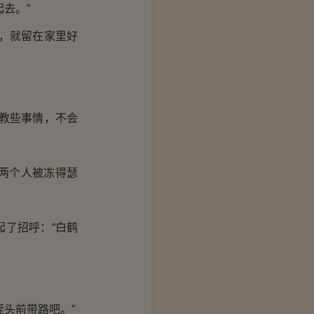
去。”
，就留在家里好
教些事情，不会
两个人被冻得瑟
了招呼：“白鹤
头前带路吧。”