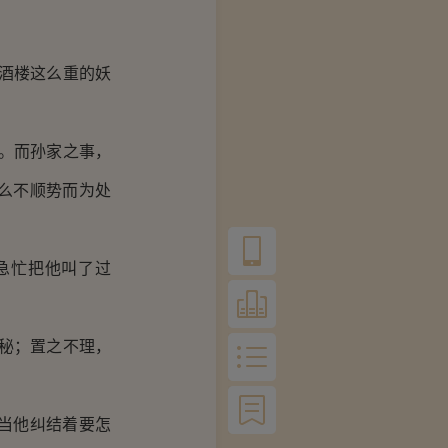
酒楼这么重的妖
。而孙家之事，
么不顺势而为处
急忙把他叫了过
秘；置之不理，
当他纠结着要怎