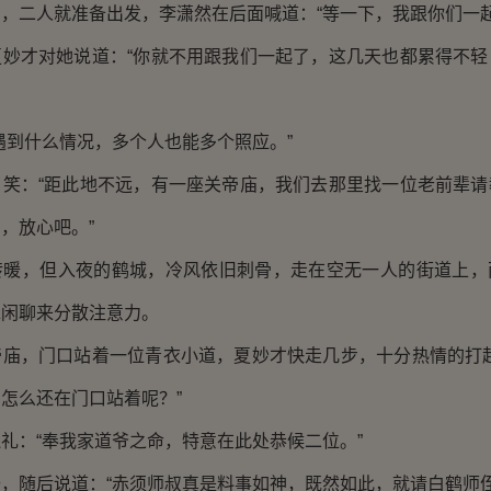
二人就准备出发，李潇然在后面喊道：“等一下，我跟你们一起
才对她说道：“你就不用跟我们一起了，这几天也都累得不轻
到什么情况，多个人也能多个照应。”
：“距此地不远，有一座关帝庙，我们去那里找一位老前辈请
，放心吧。”
，但入夜的鹤城，冷风依旧刺骨，走在空无一人的街道上，
靠闲聊来分散注意力。
，门口站着一位青衣小道，夏妙才快走几步，十分热情的打起
怎么还在门口站着呢？”
：“奉我家道爷之命，特意在此处恭候二位。”
随后说道：“赤须师叔真是料事如神，既然如此，就请白鹤师侄