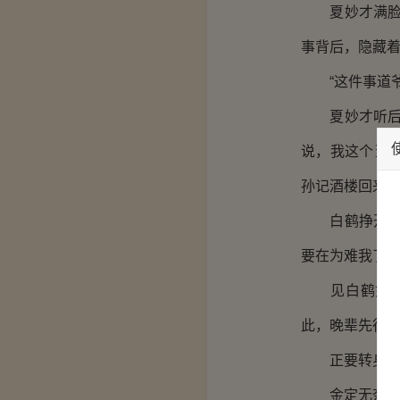
夏妙才满脸疑
事背后，隐藏着
“这件事道爷
夏妙才听后眼
说，我这个当
孙记酒楼回来就
白鹤挣开他的
要在为难我了。
见白鹤如此态
此，晚辈先行告
正要转身离去
金定无奈的笑