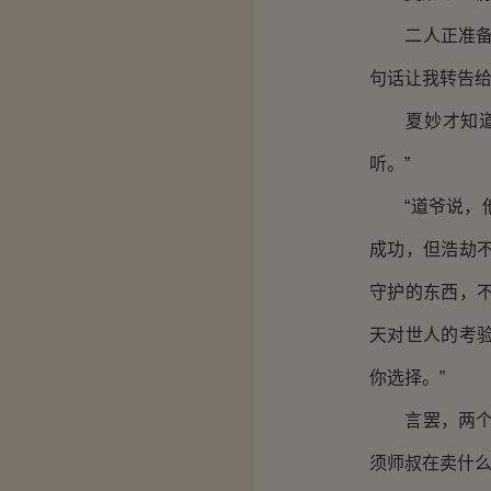
二人正准备抬
句话让我转告给
夏妙才知道，
听。”
“道爷说，他
成功，但浩劫
守护的东西，
天对世人的考
你选择。”
言罢，两个人
须师叔在卖什么