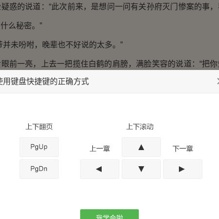
惑的说道：“此次前来，是想问一问有关孙府灭门惨案的事，
什么秘密。”
并未吩咐，晚辈也不好说的太多。”
前一亮，上去一把揽住白鹤的肩膀，满脸笑容的说道：“把你
使用键盘快捷键的正确方式
师叔的也绝不会那么小气，你不是一直想去吃一次飘香楼的软炸
带你去。”
胳膊，不卑不亢的说道：“道爷的话晚辈已经带到，还请二位
”
度，夏妙才也不好在做追问，只好朝着庙门恭恭敬敬的行了
退，日后在来拜访！”
，白鹤再次将他们叫住：“道爷说，让你们把带来的东西留下，
了一下，拿出怀中的猪头肉双手递了过去，随后便顶着凉风踏
我学会啦