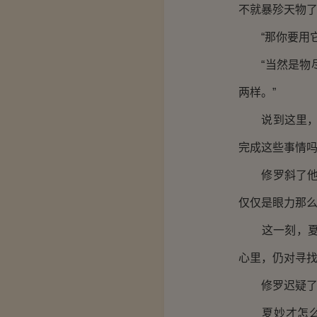
不就暴殄天物了
“那你要用它
“当然是物尽
两样。”
说到这里，金
完成这些事情吗
修罗斜了他一
仅仅是眼力那么
这一刻，夏妙
心里，仍对寻
修罗迟疑了一
夏妙才怎么可