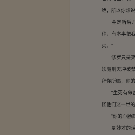
绝，所以你想说
金定听后几近
种，有本事把
实。”
修罗只是笑了
妖魔刑天冲破
拜你所赐，你的
“生死有命富
怪他们这一世的
“你的心肠简
夏妙才的话还