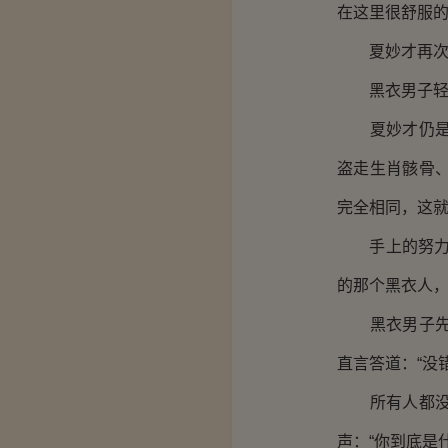
在这里很舒服
夏妙才再次问
黑衣男子轻视
夏妙才仍是觉
盗走生肖骸骨
完全相同，这
手上的努力丝
的那个黑衣人，
黑衣男子先是
直言答道：“没
所有人都没想
声：“你到底是