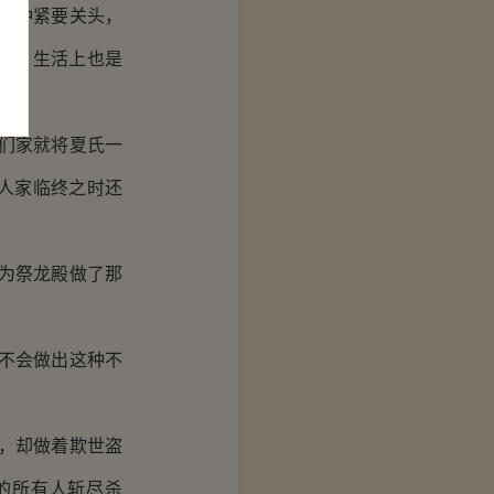
这种紧要关头，
年，生活上也是
们家就将夏氏一
人家临终之时还
为祭龙殿做了那
不会做出这种不
，却做着欺世盗
的所有人斩尽杀