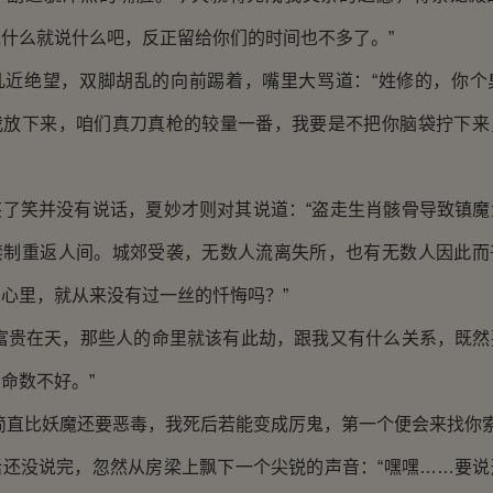
什么就说什么吧，反正留给你们的时间也不多了。”
绝望，双脚胡乱的向前踢着，嘴里大骂道：“姓修的，你个
我放下来，咱们真刀真枪的较量一番，我要是不把你脑袋拧下来
笑并没有说话，夏妙才则对其说道：“盗走生肖骸骨导致镇魔
禁制重返人间。城郊受袭，无数人流离失所，也有无数人因此而
心里，就从来没有过一丝的忏悔吗？”
贵在天，那些人的命里就该有此劫，跟我又有什么关系，既然
命数不好。”
直比妖魔还要恶毒，我死后若能变成厉鬼，第一个便会来找你索
没说完，忽然从房梁上飘下一个尖锐的声音：“嘿嘿……要说