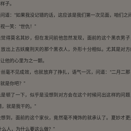
的样子。
道：“如果我没记错的话，这应该是我们第一次见面，咱们之间
一笑：“世仇！”
得莫名其妙，但在发问前他忽然发现，面前的这个黑衣男子
、放出上古妖魔刑天的那个黑衣人，外形十分相似。尤其是对方
就让他的心里为之一颤。
毫不见成效，也就放弃了挣扎，语气一沉，问道：“二月二那
就是你吧？”
顿了一下，似乎是没想到对方会在这个时候问出这样的问题
错，就是我干的。”
到，面前的这个家伙，竟然毫不掩饰的就承认了。夏妙才更
什么人，为什么要这么做？”