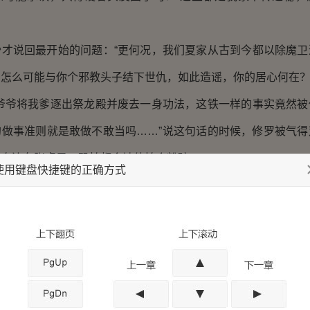
说回最开始的问题：“更何况，我们夏家从古到今都以除魔卫
怎么可能与你个邪教头子结下世仇，如此造谣，你的居心何在？
爷将我爹逐出祭龙殿并废去一身功法，这铁一样的事实竟然被
的做事准则就是敢做不敢当吗……”说这句话的时候，修罗被气得
是身边有张桌子，恐怕都会被他拍个粉碎。
使用键盘快捷键的正确方式
象里，曾听父亲说起过此事，只不过这个印象显得有些模糊
那么慈祥和善的一个人，既然能用如此手段逐你爹出殿，那就一定
换作是我，决不会留他性命，也就更不会有你了。”
：“我爹只是提出了要用鼠骸聚财的特性，来改变祭龙殿当
此重罚……”