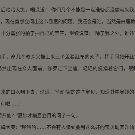
哈哈大笑，嘲讽道：“你们几个不能是一点准备都没做就来我
，现在竟然会问出这么愚蠢的问题。我还会是谁，当然是白莲教
分嚣张的拍了拍自己的宝座，继续说道：“除了我之外，谁还
，命几个教众又推上来三个盖着红布的架子，挥手间掀开红
赫然出现在众人面前。修罗走下宝座，轻轻的抚摸着它们，眼
的口水咽下去，说道：“你们家的这些宝贝，知道其中奥妙的
有吧……”
升仙？”夏妙才横眉立目的问了一句。
大笑：“哈哈哈……不会有人傻到要用这么好的宝贝助其升仙