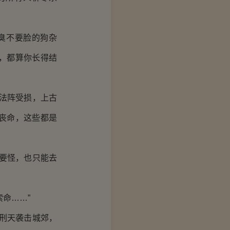
臭不要脸的狗杂
，都算你长得结
法阵受损，上古
丧命，这些都是
要怪，也只能去
命……”
刑天袭击城郊，