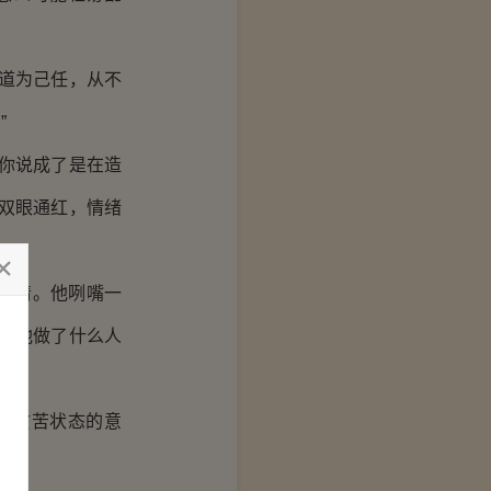
道为己任，从不
”
你说成了是在造
双眼通红，情绪
不清。他咧嘴一
是他做了什么人
时贫苦状态的意