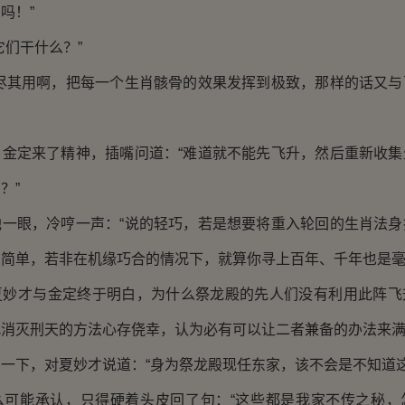
吗！”
们干什么？”
其用啊，把每一个生肖骸骨的效果发挥到极致，那样的话又与
定来了精神，插嘴问道：“难道就不能先飞升，然后重新收集
？”
眼，冷哼一声：“说的轻巧，若是想要将重入轮回的生肖法身
简单，若非在机缘巧合的情况下，就算你寻上百年、千年也是毫
才与金定终于明白，为什么祭龙殿的先人们没有利用此阵飞
找消灭刑天的方法心存侥幸，认为必有可以让二者兼备的办法来
下，对夏妙才说道：“身为祭龙殿现任东家，该不会是不知道这
能承认，只得硬着头皮回了句：“这些都是我家不传之秘，