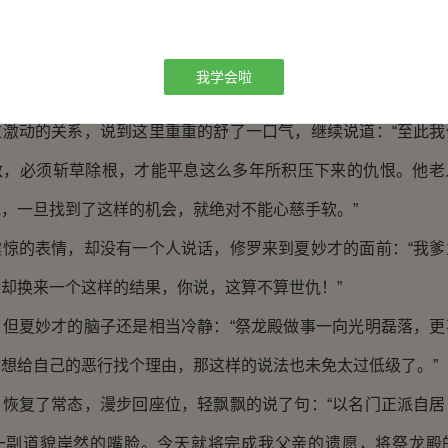
夏妙才的鼻子继续说道：“而你爹，非但没有帮忙求情，还在
了很多坏话，差一点就被他害得丢了性命。随后郁郁寡欢了很多
我学会啦
被逼无奈就加入了白莲教，这才重新找回了活下去的希望……”
动的关系，说到这里重重的舒了一口气，继续说道：“至此我
敌，必须斩草除根，才能平息这么多年所积压下来的仇恨。他老
，一旦找到了这样的机会，就绝对不能心慈手软。”
的表情，却没有一个人说话，修罗来到夏妙才的面前：“我爹
却换来一个这样的结果，你说，这算不算世仇！”
夏妙才的脑子还是相当冷静：“祭龙殿做事一向光明磊落，更
想给自己的恶行找个理由，那这样的说法也未免太过低级了。”
复了常态，漫步回座位，轻飘飘的说了句：“以名门正派自居
一副道貌岸然的嘴脸。今天就将完成我父亲的遗愿，将祭龙殿