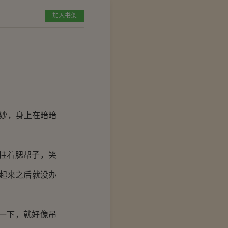
加入书架
妙，身上在暗暗
拄着腮帮子，笑
起来之后就没办
一下，就好像吊