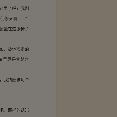
这里了吧？我刚
使修罗啊……”
配坐在这张椅子
布，被他盗走的
睛里尽是贪婪之
，我猜应该每个
吧，那样的话岂