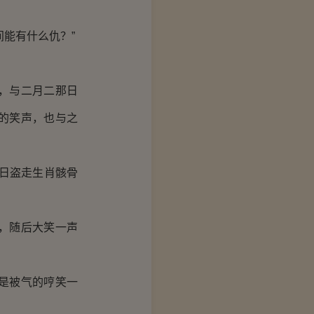
能有什么仇？”
，与二月二那日
的笑声，也与之
日盗走生肖骸骨
，随后大笑一声
是被气的哼笑一