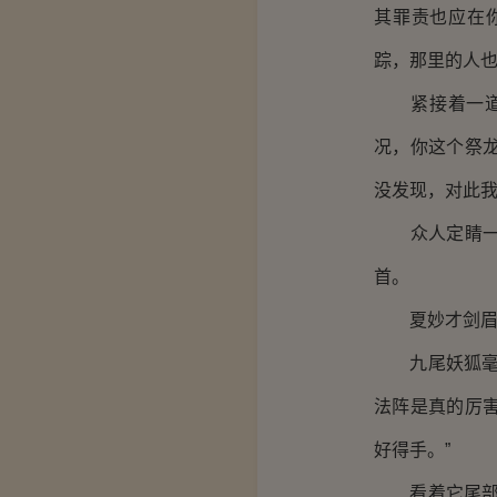
其罪责也应在
踪，那里的人也
紧接着一道白
况，你这个祭
没发现，对此我
众人定睛一看
首。
夏妙才剑眉一
九尾妖狐毫不
法阵是真的厉
好得手。”
看着它尾部的