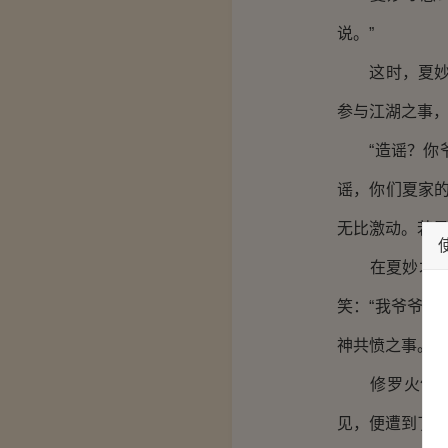
说。”
这时，夏妙才
参与江湖之事，
“造谣？你爷
谣，你们夏家
无比激动。若
在夏妙才的印
笑：“我爷爷
神共愤之事。若
修罗火气上冲
见，便遭到了如