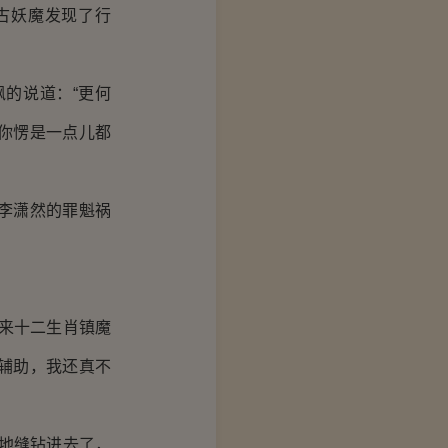
古妖魔发现了行
的说道：“更何
你愣是一点儿都
李潇然的罪魁祸
来十二生肖镇魔
辅助，我还真不
地缝钻进去了，