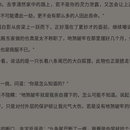
你。去李潇然家中的路上，若不是你的灵力泄露，又怎会让上
不可能遭此一劫，更不会有那么多的人因此丧命。”
影从房梁上一跃而下，正好落在了夏妙才的面前，继续嘲讽
龙殿东家做的也真是太不称职了，地煞破牢在那里摆好几个月，
也是佩服不已。”
，说话的是一只长着八条尾巴的大白狐狸，此物也正是掳走
挑，问道：“你是怎么知道的？”
隐瞒：“地煞破牢就是我亲自摆下的，怎么可能不知道。说起
害，只是对付外层的保护就让我元气大伤，若是没有地煞破牢的
断口，金定反讽道：“九条尾巴断了一根，我要是你早就找个