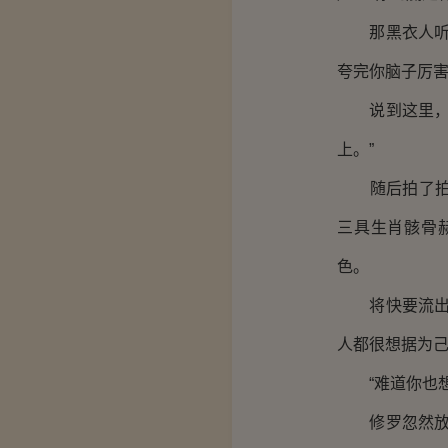
那黑衣人听后
夸完你脑子厉害
说到这里，十
上。”
随后拍了拍手
三具生肖骸骨
色。
将快要流出来
人都很想据为己
“难道你也想
修罗忽然放肆