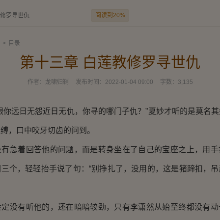
阅读到20%
教修罗寻世仇
>
目录
第十三章 白莲教修罗寻世仇
作者：
龙啸归鞘
发布时间：
2022-01-04 09:00
字数：
3,135
你远日无怨近日无仇，你寻的哪门子仇？”夏妙才听的是莫名其
束缚，口中咬牙切齿的问到。
急着回答他的问题，而是转身坐在了自己的宝座之上，用手
们三个，轻轻抬手说了句：“别挣扎了，没用的，这是猪蹄扣，吊
没有听他的，还在暗暗较劲，只有李潇然从始至终都没有动