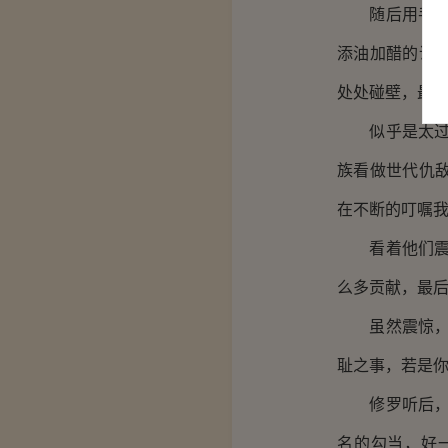
随后用手指着
添油加醋的说
处处碰壁，最后
似乎是太过激
族看做世代仇
在不断的叮嘱我
看着他们震惊
么多贡献，最后
虽然震惊，但
耻之事，若是你
修罗听后，恢
名的勾当，好