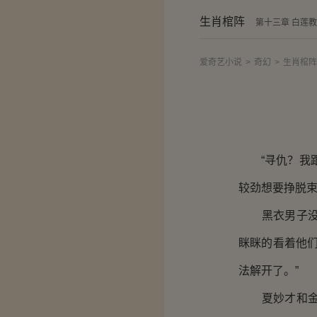
生肖棺阵
第十三章 白莲
爱奇艺小说
>
奇幻
>
生肖棺阵
“寻仇？我跟
较劲想要挣脱
黑衣男子没有
眯眯的看着他
法解开了。”
夏妙才和金定